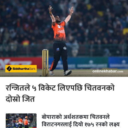
रन्जितले ५ विकेट लिएपछि चितवनको
दोस्रो जित
बोपाराको अर्धशतकमा चितवनले
विराटनगरलाई दियो १७५ रनको लक्ष्य