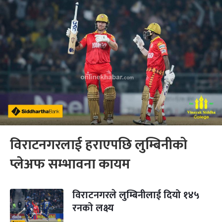
विराटनगरलाई हराएपछि लुम्बिनीको
प्लेअफ सम्भावना कायम
विराटनगरले लुम्बिनीलाई दियो १४५
रनको लक्ष्य