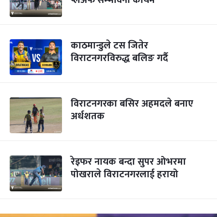
प्लेअफ सम्भावना कायमै
काठमान्डुले टस जितेर
विराटनगरविरुद्ध बलिङ गर्दै
विराटनगरका बसिर अहमदले बनाए
अर्धशतक
रेइफर नायक बन्दा सुपर ओभरमा
पोखराले विराटनगरलाई हरायो