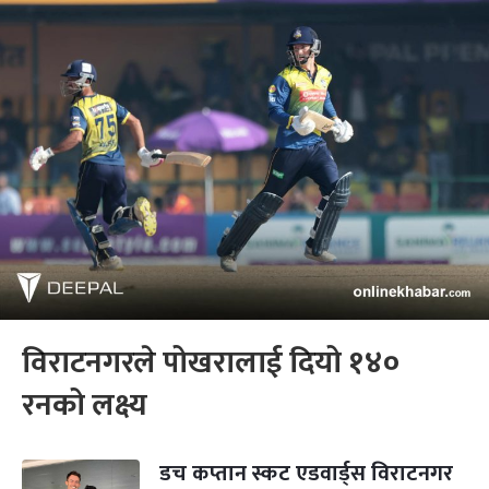
विराटनगरले पोखरालाई दियो १४०
रनको लक्ष्य
डच कप्तान स्कट एडवार्ड्स विराटनगर