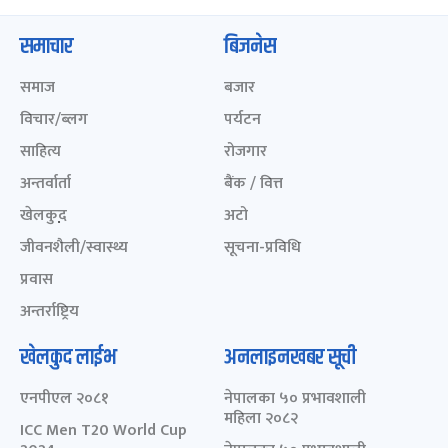
समाचार
बिजनेस
समाज
बजार
विचार/ब्लग
पर्यटन
साहित्य
रोजगार
अन्तर्वार्ता
बैंक / वित्त
खेलकुद़़
अटो
जीवनशैली/स्वास्थ्य
सूचना-प्रविधि
प्रवास
अन्तर्राष्ट्रिय
खेलकुद लाईभ
अनलाइनखबर सूची
एनपीएल २०८१
नेपालका ५० प्रभावशाली
महिला २०८२
ICC Men T20 World Cup