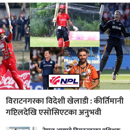
विराटनगरका विदेशी खेलाडी : कीर्तिमानी
गप्टिलदेखि एसोसिएटका अनुभवी