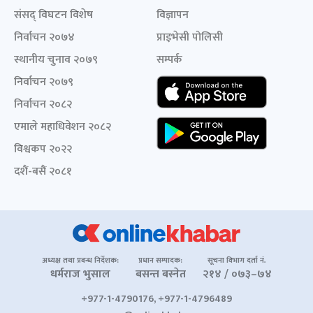
संसद् विघटन विशेष
विज्ञापन
निर्वाचन २०७४
प्राइभेसी पोलिसी
स्थानीय चुनाव २०७९
सम्पर्क
निर्वाचन २०७९
निर्वाचन २०८२
एमाले महाधिवेशन २०८२
विश्वकप २०२२
दशैं-बसैं २०८१
अध्यक्ष तथा प्रबन्ध निर्देशक:
प्रधान सम्पादक:
सूचना विभाग दर्ता नं.
धर्मराज भुसाल
बसन्त बस्नेत
२१४ / ०७३–७४
+977-1-4790176, +977-1-4796489