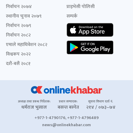
निर्वाचन २०७४
प्राइभेसी पोलिसी
स्थानीय चुनाव २०७९
सम्पर्क
निर्वाचन २०७९
निर्वाचन २०८२
एमाले महाधिवेशन २०८२
विश्वकप २०२२
दशैं-बसैं २०८१
अध्यक्ष तथा प्रबन्ध निर्देशक:
प्रधान सम्पादक:
सूचना विभाग दर्ता नं.
धर्मराज भुसाल
बसन्त बस्नेत
२१४ / ०७३–७४
+977-1-4790176, +977-1-4796489
news@onlinekhabar.com