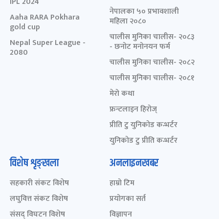
IPL 2024
नेपालका ५० प्रभावशाली
Aaha RARA Pokhara
महिला २०८०
gold cup
चालीस मुनिका चालीस- २०८३
Nepal Super League -
- छनोट मनोनयन फर्म
2080
चालीस मुनिका चालीस- २०८२
चालीस मुनिका चालीस- २०८१
मेरो कथा
फ्रन्टलाइन हिरोज्
प्रीति टु युनिकोड कन्भर्टर
युनिकोड टु प्रीति कन्भर्टर
विशेष शृङ्खला
अनलाइनखबर
सहकारी संकट विशेष
हाम्रो टिम
लघुवित्त संकट विशेष
प्रयोगका सर्त
संसद् विघटन विशेष
विज्ञापन