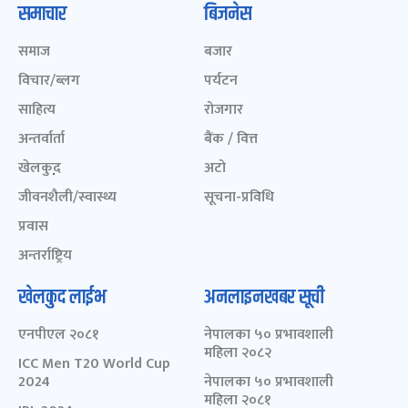
समाचार
बिजनेस
समाज
बजार
विचार/ब्लग
पर्यटन
साहित्य
रोजगार
अन्तर्वार्ता
बैंक / वित्त
खेलकुद़़
अटो
जीवनशैली/स्वास्थ्य
सूचना-प्रविधि
प्रवास
अन्तर्राष्ट्रिय
खेलकुद लाईभ
अनलाइनखबर सूची
एनपीएल २०८१
नेपालका ५० प्रभावशाली
महिला २०८२
ICC Men T20 World Cup
2024
नेपालका ५० प्रभावशाली
महिला २०८१