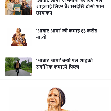
‘आबाट आमा’ ले मनायो ५१ दिन, पल
शाहलाई लिएर बैशाखदेखि दोस्रो भाग
छायांकन
‘आबाट आमा’ को कमाइ १३ करोड
नाघ्यो
‘आबाट आमा’ बन्यो पल शाहको
सर्वाधिक कमाउने फिल्म