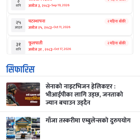
३
-
असोज ३, २०८३
Sep 19, 2026
शनि
घटस्थापना
२ महिना बाँकी
२५
-
असोज २५, २०८३
Oct 11, 2026
आइत
फूलपाती
२ महिना बाँकी
३१
-
असोज ३१ , २०८३
Oct 17, 2026
शनि
कार्तिक सङ्क्रान्ति
२ महिना बाँकी
१
सिफारिस
-
कार्तिक १, २०८३
Oct 18, 2026
आइत
सेनाको नाइटभिजन हेलिकप्टर :
महानवमी
२ महिना बाँकी
३
-
भीआईपीका लागि उड्छ, जनताको
कार्तिक ३, २०८३
Oct 20, 2026
मंगल
ज्यान बचाउन उड्दैन
विजयादशमी
२ महिना बाँकी
४
-
कार्तिक ४, २०८३
Oct 21, 2026
बुध
गाँजा तस्करीमा एम्बुलेन्सको दुरुपयोग
पापा‌ङ्कुशा एकादशी व्रत
२ महिना बाँकी
५
-
कार्तिक ५, २०८३
Oct 22, 2026
बिहि