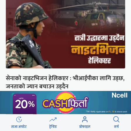
सेनाको नाइटभिजन हेलिकप्टर : भीआईपीका लागि उड्छ,
जनताको ज्यान बचाउन उड्दैन
ताजा अपडेट
ट्रेन्डिङ
प्रोफाइल
सर्च