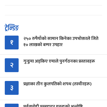
ट्रेन्डिङ
२५० रुपैयाँको सामान किनेका उपभोक्ताले जिते
१
१० लाखको बम्पर उपहार
गुन्डुमा अड्किए एमाले पुनर्गठनका प्रस्तावहरू
२
प्रज्ञाका तीन कुलपतिको शपथ (तस्वीरहरू)
३
पर्वतारोही पुरबहादुर गुरुङको अन्त्येष्टि