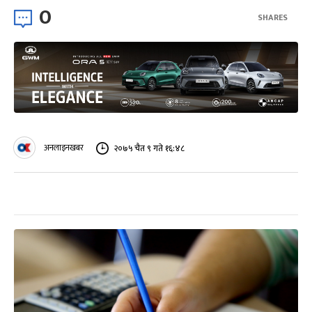
0
SHARES
अनलाइनखबर
२०७५ चैत ९ गते १६:४८