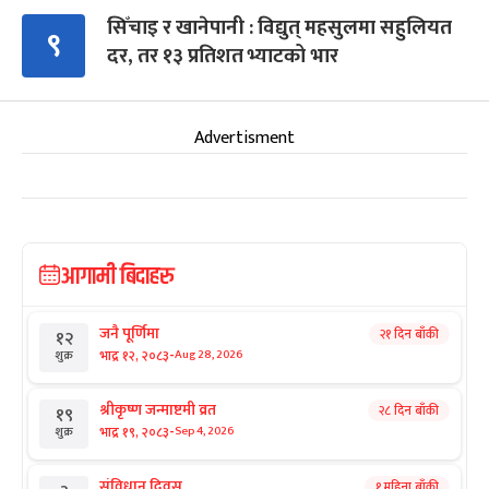
सिँचाइ र खानेपानी : विद्युत् महसुलमा सहुलियत
९
दर, तर १३ प्रतिशत भ्याटको भार
Advertisment
आगामी बिदाहरु
जनै पूर्णिमा
२१ दिन बाँकी
१२
-
भाद्र १२, २०८३
Aug 28, 2026
शुक्र
श्रीकृष्ण जन्माष्टमी व्रत
२८ दिन बाँकी
१९
-
भाद्र १९, २०८३
Sep 4, 2026
शुक्र
संविधान दिवस
१ महिना बाँकी