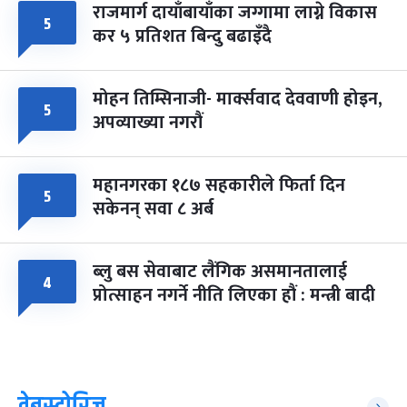
राजमार्ग दायाँबायाँका जग्गामा लाग्ने विकास
५
कर ५ प्रतिशत बिन्दु बढाइँदै
मोहन तिम्सिनाजी- मार्क्सवाद देववाणी होइन,
५
अपव्याख्या नगरौं
महानगरका १८७ सहकारीले फिर्ता दिन
५
सकेनन् सवा ८ अर्ब
ब्लु बस सेवाबाट लैंगिक असमानतालाई
४
प्रोत्साहन नगर्ने नीति लिएका हौं : मन्त्री बादी