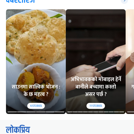
वेबस्टोरिज
अभिभावकको मोबाइल हेर्ने
साउनमा सात्त्विक भोजन :
बानीले बच्चामा कस्तो
ग
के छ महत्व ?
असर पर्छ ?
6
STORIES
11
STORIES
लोकप्रिय