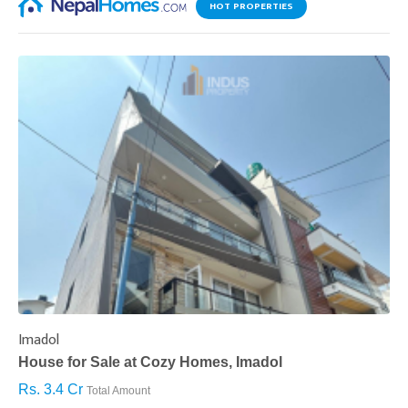
HOT PROPERTIES
Imadol
B
House for Sale at Cozy Homes, Imadol
B
Rs. 3.4 Cr
R
Total Amount