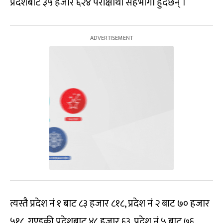
प्रदेशबाट ३५ हजार ६२४ परीक्षार्थी सहभागी हुँदैछन् ।
त्यस्तै प्रदेश नं १ बाट ८३ हजार ८१८, प्रदेश नं २ बाट ७० हजार
५१८, गण्डकी प्रदेशबाट ४८ हजार ६३, प्रदेश नं ५ बाट ७६