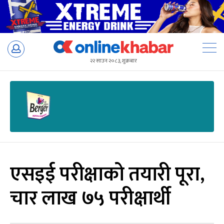
Skip
to
२२ साउन २०८३, शुक्रबार
content
एसइई परीक्षाको तयारी पूरा,
चार लाख ७५ परीक्षार्थी