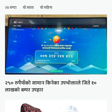
२४ घण्टा
यो साता
यो महिना
२५० रुपैयाँको सामान किनेका उपभोक्ताले जिते १०
लाखको बम्पर उपहार