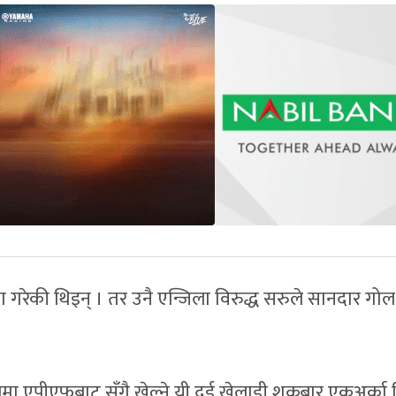
ा गरेकी थिइन् । तर उनै एन्जिला विरुद्ध सरुले सानदार गोल
बलमा एपीएफबाट सँगै खेल्ने यी दुई खेलाडी शुक्रबार एकअर्का व