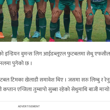
ेको इन्डियन वुमन्स लिग आईडब्लूएल फुटबलमा सेथु एफसी
ाइनलमा पुगेको छ ।
ा फुटबल टिमका खेलाडी समावेश थिए । जसमा सरु लिम्बु र रेन
कप्तान एन्जिला तुम्बापो सुब्बा रहेको सेथुमाथि बाजी मार्‍यो