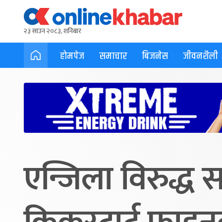
२३ साउन २०८३, शनिबार
होमपेज
समाचार
बिजनेस
जीवनशैली
एन्जिला विरुद्ध स