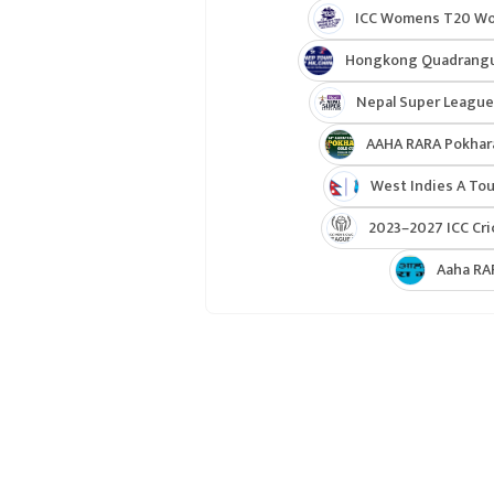
ICC Womens T20 Worl
Hongkong Quadrangul
Nepal Super League
AAHA RARA Pokhar
West Indies A Tou
2023–2027 ICC Cri
Aaha RA