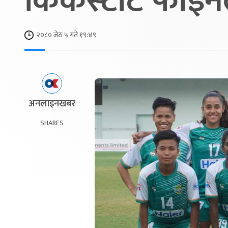
किकस्टार्ट फाइ
२०८० जेठ ५ गते १९:४९
अनलाइनखबर
SHARES