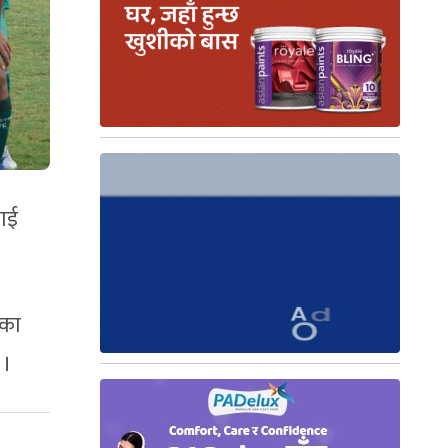
लाई
ुका
 ।