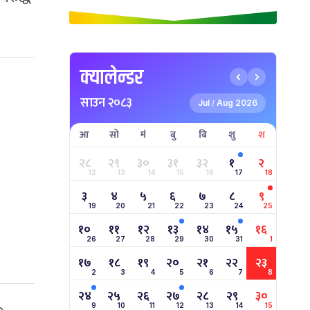
क्यालेन्डर
साउन २०८३
Jul
Aug 2026
/
आ
सो
मं
बु
बि
शु
श
२८
२९
३०
३१
३२
१
२
12
13
14
15
16
17
18
३
४
५
६
७
८
९
19
20
21
22
23
24
25
१०
११
१२
१३
१४
१५
१६
26
27
28
29
30
31
1
१७
१८
१९
२०
२१
२२
२३
2
3
4
5
6
7
8
२४
२५
२६
२७
२८
२९
३०
9
10
11
12
13
14
15