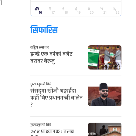
ी
३१
१
२
३
४
५
६
16
17
18
19
20
21
22
सिफारिस
राष्ट्रिय समाचार
झण्डै एक वर्षको बजेट
बराबर बेरुजु
छुटाउनुभयो कि?
संसद्‌मा खोजी भइरहँदा
कहाँ थिए प्रधानमन्त्री बालेन
?
छुटाउनुभयो कि?
७८४ प्राध्यापक : तलब