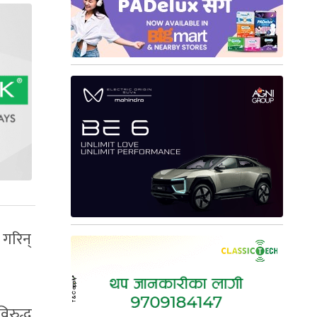
 गरिन्
िरुद्ध