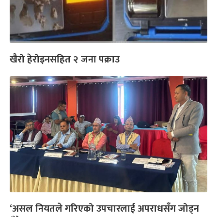
खैरो हेरोइनसहित २ जना पक्राउ
‘असल नियतले गरिएको उपचारलाई अपराधसँग जोड्न