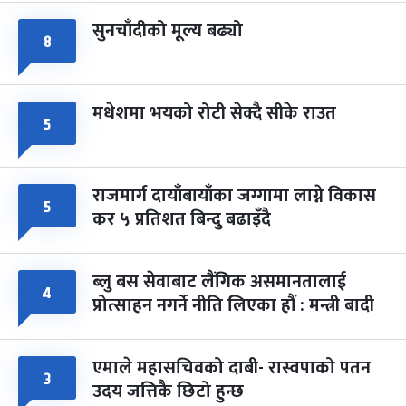
सुनचाँदीको मूल्य बढ्यो
८
मधेशमा भयको रोटी सेक्दै सीके राउत
५
राजमार्ग दायाँबायाँका जग्गामा लाग्ने विकास
५
कर ५ प्रतिशत बिन्दु बढाइँदै
ब्लु बस सेवाबाट लैंगिक असमानतालाई
४
प्रोत्साहन नगर्ने नीति लिएका हौं : मन्त्री बादी
एमाले महासचिवको दाबी- रास्वपाको पतन
३
उदय जत्तिकै छिटो हुन्छ