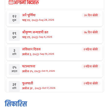
आगामी बिदाहरु
जनै पूर्णिमा
२० दिन बाँकी
१२
-
भाद्र १२, २०८३
Aug 28, 2026
शुक्र
श्रीकृष्ण जन्माष्टमी व्रत
२७ दिन बाँकी
१९
-
भाद्र १९, २०८३
Sep 4, 2026
शुक्र
संविधान दिवस
१ महिना बाँकी
३
-
असोज ३, २०८३
Sep 19, 2026
शनि
घटस्थापना
२ महिना बाँकी
२५
-
असोज २५, २०८३
Oct 11, 2026
आइत
फूलपाती
२ महिना बाँकी
३१
-
असोज ३१ , २०८३
Oct 17, 2026
शनि
कार्तिक सङ्क्रान्ति
२ महिना बाँकी
१
सिफारिस
-
कार्तिक १, २०८३
Oct 18, 2026
आइत