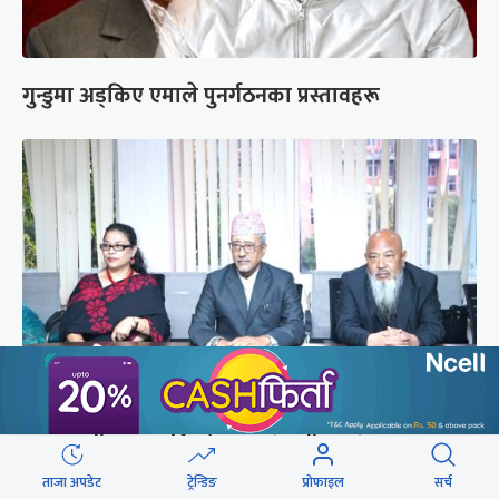
गुन्डुमा अड्किए एमाले पुनर्गठनका प्रस्तावहरू
प्रज्ञाका तीन कुलपतिको शपथ (तस्वीरहरू)
ताजा अपडेट
ट्रेन्डिङ
प्रोफाइल
सर्च