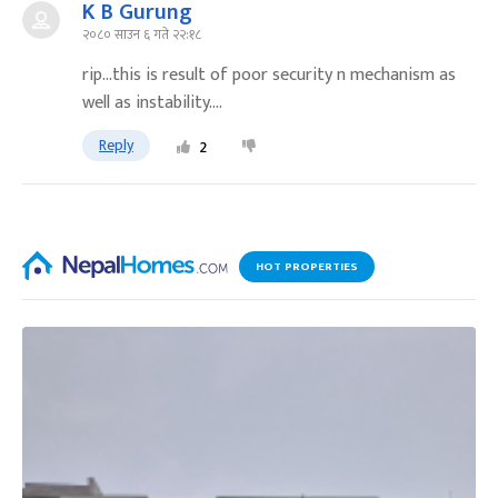
K B Gurung
२०८० साउन ६ गते २२:१८
rip...this is result of poor security n mechanism as
well as instability....
Reply
2
HOT PROPERTIES