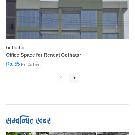
Gothatar
S
Office Space for Rent at Gothatar
H
Rs. 55
R
Per Sq.Feet
‹
›
सम्बन्धित खबर