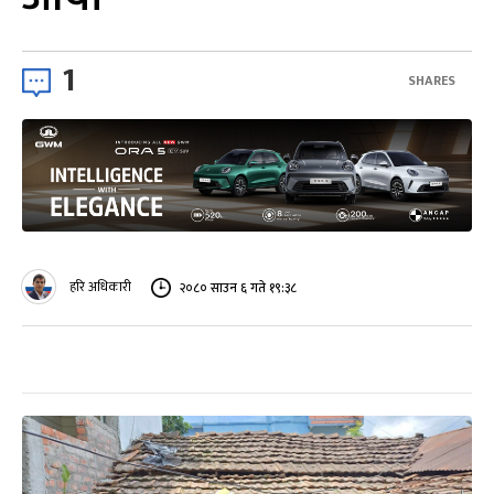
1
SHARES
हरि अधिकारी
२०८० साउन ६ गते १९:३८