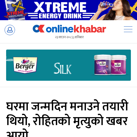
Skip
to
२३ साउन २०८३, शनिबार
content
घरमा जन्मदिन मनाउने तयारी
थियो, रोहितको मृत्युको खबर
आयो