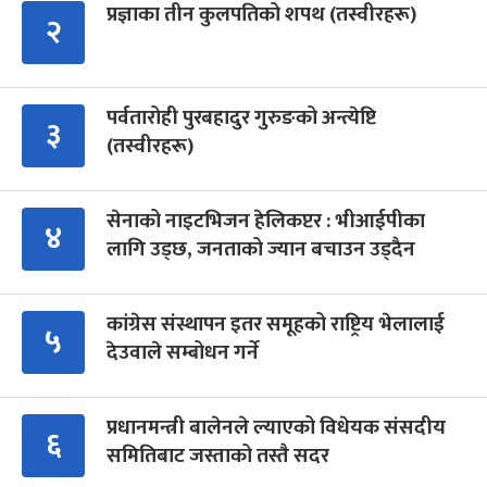
प्रज्ञाका तीन कुलपतिको शपथ (तस्वीरहरू)
२
पर्वतारोही पुरबहादुर गुरुङको अन्त्येष्टि
३
(तस्वीरहरू)
सेनाको नाइटभिजन हेलिकप्टर : भीआईपीका
४
लागि उड्छ, जनताको ज्यान बचाउन उड्दैन
कांग्रेस संस्थापन इतर समूहको राष्ट्रिय भेलालाई
५
देउवाले सम्बोधन गर्ने
प्रधानमन्त्री बालेनले ल्याएको विधेयक संसदीय
६
समितिबाट जस्ताको तस्तै सदर