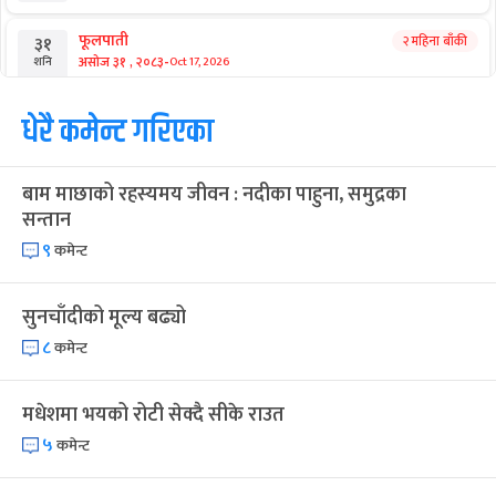
फूलपाती
२ महिना बाँकी
३१
-
असोज ३१ , २०८३
Oct 17, 2026
शनि
कार्तिक सङ्क्रान्ति
धेरै कमेन्ट गरिएका
२ महिना बाँकी
१
-
कार्तिक १, २०८३
Oct 18, 2026
आइत
बाम माछाको रहस्यमय जीवन : नदीका पाहुना, समुद्रका
महानवमी
२ महिना बाँकी
३
सन्तान
-
कार्तिक ३, २०८३
Oct 20, 2026
मंगल
९
कमेन्ट
विजयादशमी
२ महिना बाँकी
४
-
कार्तिक ४, २०८३
Oct 21, 2026
बुध
सुनचाँदीको मूल्य बढ्यो
८
कमेन्ट
पापा‌ङ्कुशा एकादशी व्रत
२ महिना बाँकी
५
-
कार्तिक ५, २०८३
Oct 22, 2026
बिहि
मधेशमा भयको रोटी सेक्दै सीके राउत
कुकुर तिहार
३ महिना बाँकी
२२
५
कमेन्ट
-
कार्तिक २२, २०८३
Nov 8, 2026
आइत