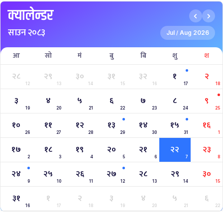
क्यालेन्डर
साउन २०८३
Jul
Aug 2026
/
आ
सो
मं
बु
बि
शु
श
२८
२९
३०
३१
३२
१
२
12
13
14
15
16
17
18
३
४
५
६
७
८
९
19
20
21
22
23
24
25
१०
११
१२
१३
१४
१५
१६
26
27
28
29
30
31
1
१७
१८
१९
२०
२१
२२
२३
2
3
4
5
6
7
8
२४
२५
२६
२७
२८
२९
३०
9
10
11
12
13
14
15
३१
१
२
३
४
५
६
16
17
18
19
20
21
22