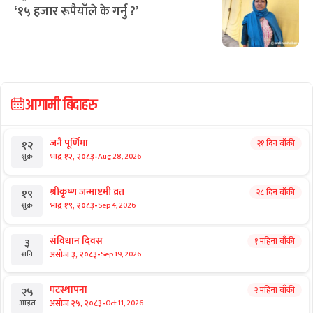
‘१५ हजार रूपैयाँले के गर्नु ?’
आगामी बिदाहरु
जनै पूर्णिमा
२१ दिन बाँकी
१२
-
भाद्र १२, २०८३
Aug 28, 2026
शुक्र
श्रीकृष्ण जन्माष्टमी व्रत
२८ दिन बाँकी
१९
-
भाद्र १९, २०८३
Sep 4, 2026
शुक्र
संविधान दिवस
१ महिना बाँकी
३
-
असोज ३, २०८३
Sep 19, 2026
शनि
घटस्थापना
२ महिना बाँकी
२५
-
असोज २५, २०८३
Oct 11, 2026
आइत