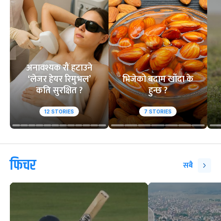
अनावश्यक रौं हटाउने
‘लेजर हेयर रिमुभल’
भिजेको बदाम खाँदा के
कति सुरक्षित ?
हुन्छ ?
12
STORIES
7
STORIES
फिचर
सबै