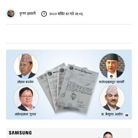
कृष्ण ज्ञवाली
२०८० मंसिर १२ गते २१:०६