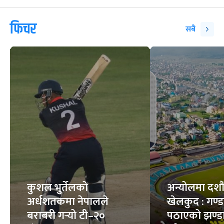
फिचर
सबै
कुशल भुर्तेलको
अन्योलमा दशौँ र
अर्धशतकमा नेपालले
खेलकुद : गण्
बराबरी गर्‍यो टी–२०
पठाएको झण्डा