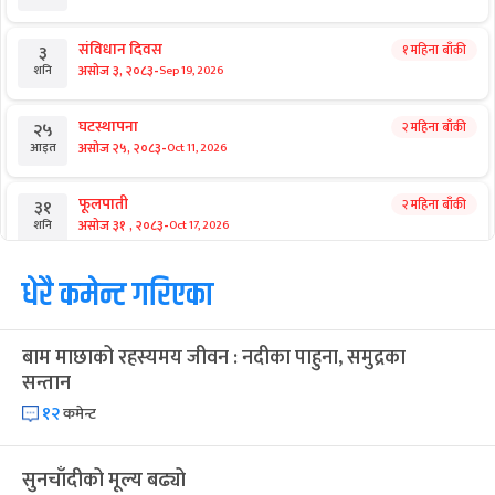
संविधान दिवस
१ महिना बाँकी
३
-
असोज ३, २०८३
Sep 19, 2026
शनि
घटस्थापना
२ महिना बाँकी
२५
-
असोज २५, २०८३
Oct 11, 2026
आइत
फूलपाती
२ महिना बाँकी
३१
-
असोज ३१ , २०८३
Oct 17, 2026
शनि
कार्तिक सङ्क्रान्ति
धेरै कमेन्ट गरिएका
२ महिना बाँकी
१
-
कार्तिक १, २०८३
Oct 18, 2026
आइत
बाम माछाको रहस्यमय जीवन : नदीका पाहुना, समुद्रका
महानवमी
२ महिना बाँकी
३
सन्तान
-
कार्तिक ३, २०८३
Oct 20, 2026
मंगल
१२
कमेन्ट
विजयादशमी
२ महिना बाँकी
४
-
कार्तिक ४, २०८३
Oct 21, 2026
बुध
सुनचाँदीको मूल्य बढ्यो