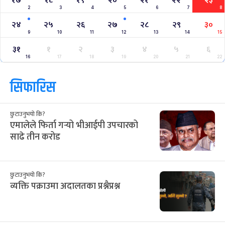
१७
१८
१९
२०
२१
२२
२३
2
3
4
5
6
7
8
२४
२५
२६
२७
२८
२९
३०
9
10
11
12
13
14
15
३१
१
२
३
४
५
६
16
17
18
19
20
21
22
सिफारिस
छुटाउनुभयो कि?
एमालेले फिर्ता गर्‍यो भीआईपी उपचारको
साढे तीन करोड
छुटाउनुभयो कि?
व्यक्ति पक्राउमा अदालतका प्रश्नैप्रश्न