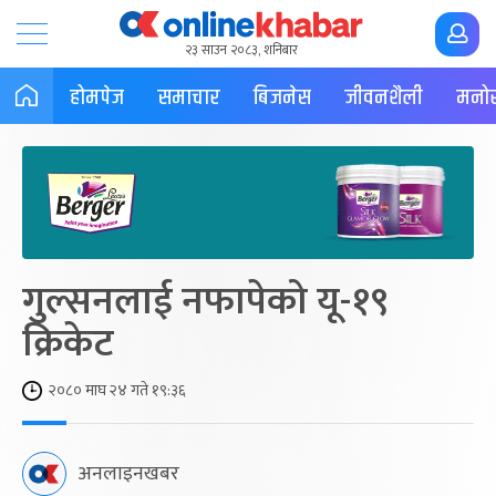
२३ साउन २०८३, शनिबार
होमपेज
समाचार
बिजनेस
जीवनशैली
मनोर
गुल्सनलाई नफापेको यू-१९
क्रिकेट
२०८० माघ २४ गते १९:३६
अनलाइनखबर