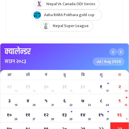
Nepal Vs Canada ODI Series
Aaha RARA Pokhara gold cup
Nepal Super League
क्यालेन्डर
साउन २०८३
Jul
Aug 2026
/
आ
सो
मं
बु
बि
शु
श
२८
२९
३०
३१
३२
१
२
12
13
14
15
16
17
18
३
४
५
६
७
८
९
19
20
21
22
23
24
25
१०
११
१२
१३
१४
१५
१६
26
27
28
29
30
31
1