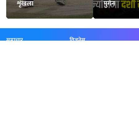
शृंखला
पुगेन
समाचार
विजनेस
समाज
बजार
विचार/ब्लग
पर्यटन
साहित्य
रोजगार
अन्तर्वार्ता
बैँक / वित्त
खेलकुद़़
अटो
जीवनशैली/स्वास्थ्य
सूचना-प्रविधि
प्रवास
अन्तर्राष्ट्रिय
खेलकुद लाईभ
अनलाइनखबर सूची