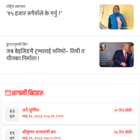
राष्ट्रिय समाचार
‘१५ हजार रूपैयाँले के गर्नु ?’
छुटाउनुभयो कि?
जब बेइजिङमै ट्रम्पलाई भनियो– तिमी त
चीनका निर्माता !
आगामी बिदाहरु
जनै पूर्णिमा
२० दिन बाँकी
१२
-
भाद्र १२, २०८३
Aug 28, 2026
शुक्र
श्रीकृष्ण जन्माष्टमी व्रत
२७ दिन बाँकी
१९
-
भाद्र १९, २०८३
Sep 4, 2026
शुक्र