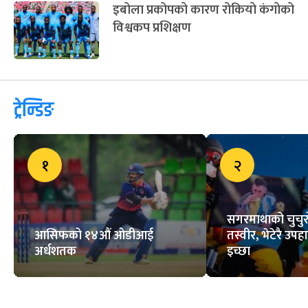
इबोला प्रकोपको कारण रोकियो कंगोको
विश्वकप प्रशिक्षण
ट्रेन्डिङ
१
२
सगरमाथाको चुचुरो
आसिफको १४औं ओडीआई
तस्वीर, भेटेरै उपहा
अर्धशतक
इच्छा