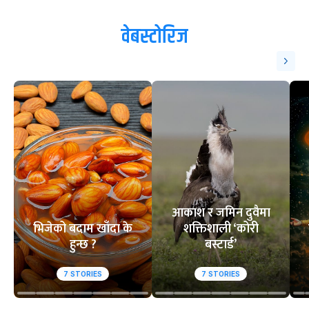
वेबस्टोरिज
आकाश र जमिन दुवैमा
भिजेको बदाम खाँदा के
शक्तिशाली ‘कोरी
हुन्छ ?
बस्टार्ड’
7
STORIES
7
STORIES