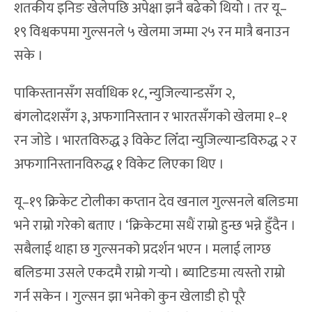
शतकीय इनिङ खेलेपछि अपेक्षा झनै बढेको थियो । तर यू–
१९ विश्वकपमा गुल्सनले ५ खेलमा जम्मा २५ रन मात्रै बनाउन
सके ।
पाकिस्तानसँग सर्वाधिक १८, न्युजिल्यान्डसँग २,
बंगलोदशसँग ३, अफगानिस्तान र भारतसँगको खेलमा १–१
रन जोडे । भारतविरुद्ध ३ विकेट लिँदा न्युजिल्यान्डविरुद्ध २ र
अफगानिस्तानविरुद्ध १ विकेट लिएका थिए ।
यू–१९ क्रिकेट टोलीका कप्तान देव खनाल गुल्सनले बलिङमा
भने राम्रो गरेको बताए । ‘क्रिकेटमा सधैं राम्रो हुन्छ भन्ने हुँदैन ।
सबैलाई थाहा छ गुल्सनको प्रदर्शन भएन । मलाई लाग्छ
बलिङमा उसले एकदमै राम्रो गर्‍यो । ब्याटिङमा त्यस्तो राम्रो
गर्न सकेन । गुल्सन झा भनेको कुन खेलाडी हो पूरै