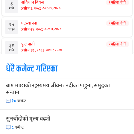
संविधान दिवस
१ महिना बाँकी
३
-
असोज ३, २०८३
Sep 19, 2026
शनि
घटस्थापना
२ महिना बाँकी
२५
-
असोज २५, २०८३
Oct 11, 2026
आइत
फूलपाती
२ महिना बाँकी
३१
-
असोज ३१ , २०८३
Oct 17, 2026
शनि
कार्तिक सङ्क्रान्ति
धेरै कमेन्ट गरिएका
२ महिना बाँकी
१
-
कार्तिक १, २०८३
Oct 18, 2026
आइत
बाम माछाको रहस्यमय जीवन : नदीका पाहुना, समुद्रका
महानवमी
२ महिना बाँकी
३
सन्तान
-
कार्तिक ३, २०८३
Oct 20, 2026
मंगल
१०
कमेन्ट
विजयादशमी
२ महिना बाँकी
४
-
कार्तिक ४, २०८३
Oct 21, 2026
बुध
सुनचाँदीको मूल्य बढ्यो
८
कमेन्ट
पापा‌ङ्कुशा एकादशी व्रत
२ महिना बाँकी
५
-
कार्तिक ५, २०८३
Oct 22, 2026
बिहि