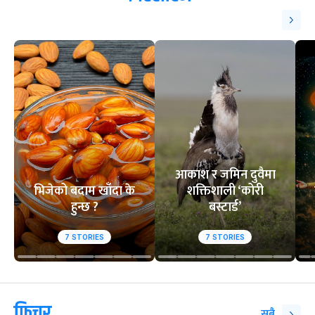
आकाश र जमिन दुवैमा
भिजेको बदाम खाँदा के
शक्तिशाली ‘कोरी
हुन्छ ?
बस्टार्ड’
7
STORIES
7
STORIES
फिचर
सबै