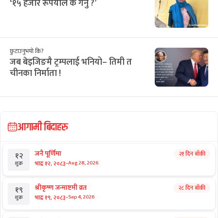
‘१५ हजार रूपैयाँले के गर्नु ?’
छुटाउनुभयो कि?
जब बेइजिङमै ट्रम्पलाई भनियो– तिमी त
चीनका निर्माता !
आगामी बिदाहरु
जनै पूर्णिमा
२१ दिन बाँकी
१२
-
भाद्र १२, २०८३
Aug 28, 2026
शुक्र
श्रीकृष्ण जन्माष्टमी व्रत
२८ दिन बाँकी
१९
-
भाद्र १९, २०८३
Sep 4, 2026
शुक्र