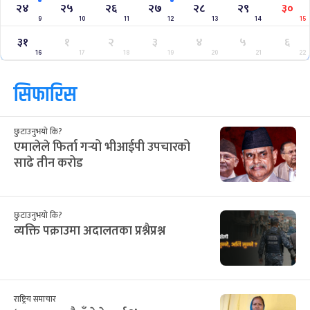
२४
२५
२६
२७
२८
२९
३०
9
10
11
12
13
14
15
३१
१
२
३
४
५
६
16
17
18
19
20
21
22
सिफारिस
छुटाउनुभयो कि?
एमालेले फिर्ता गर्‍यो भीआईपी उपचारको
साढे तीन करोड
छुटाउनुभयो कि?
व्यक्ति पक्राउमा अदालतका प्रश्नैप्रश्न
राष्ट्रिय समाचार