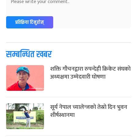
-
फाल्गुन २४, २०८३
Mar 8, 2027
सोम
ग्याल्पो ल्होसार
७ महिना बाँकी
२५
प्रतिक्रिया दिनुहोस्
-
फाल्गुन २५, २०८३
Mar 9, 2027
मंगल
पूर्णिमा व्रत
७ महिना बाँकी
७
-
चैत्र ७, २०८३
Mar 21, 2027
आइत
सम्बन्धित खबर
फागुपूर्णिमा
७ महिना बाँकी
८
शक्ति गौचनद्वारा रुपन्देही क्रिकेट संघको
-
चैत्र ८, २०८३
Mar 22, 2027
सोम
अध्यक्षमा उम्मेदवारी घोषणा
सूर्य नेपाल च्यालेन्जको तेस्रो दिन भुवन
शीर्षस्थानमा