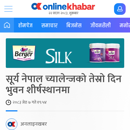
२२ साउन २०८३, शुक्रबार
होमपेज
समाचार
बिजनेस
जीवनशैली
मनोर
सूर्य नेपाल च्यालेन्जको तेस्रो दिन
भुवन शीर्षस्थानमा
२०८३ जेठ ७ गते १९:५४
अनलाइनखबर