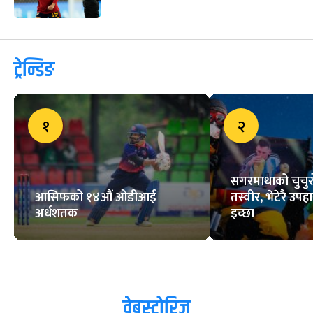
ट्रेन्डिङ
१
२
सगरमाथाको चुचुरो
आसिफको १४औं ओडीआई
तस्वीर, भेटेरै उपहा
अर्धशतक
इच्छा
वेबस्टोरिज