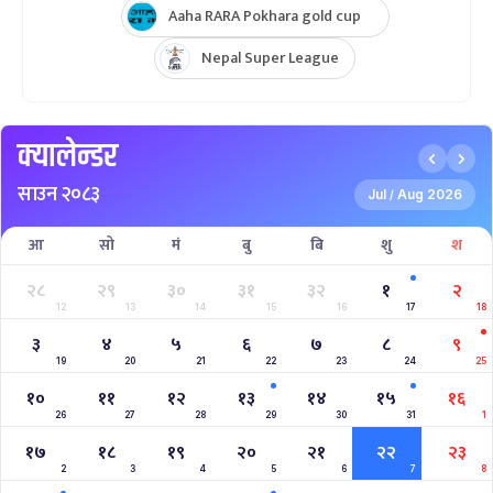
Aaha RARA Pokhara gold cup
Nepal Super League
क्यालेन्डर
साउन २०८३
Jul
Aug 2026
/
आ
सो
मं
बु
बि
शु
श
२८
२९
३०
३१
३२
१
२
12
13
14
15
16
17
18
३
४
५
६
७
८
९
19
20
21
22
23
24
25
१०
११
१२
१३
१४
१५
१६
26
27
28
29
30
31
1
१७
१८
१९
२०
२१
२२
२३
2
3
4
5
6
7
8