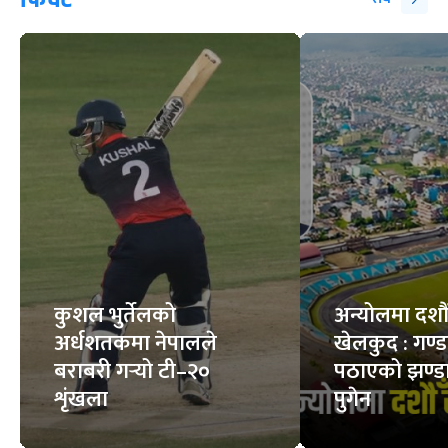
कुशल भुर्तेलको
अन्योलमा दशौँ र
अर्धशतकमा नेपालले
खेलकुद : गण्
बराबरी गर्‍यो टी–२०
पठाएको झण्डा
शृंखला
पुगेन