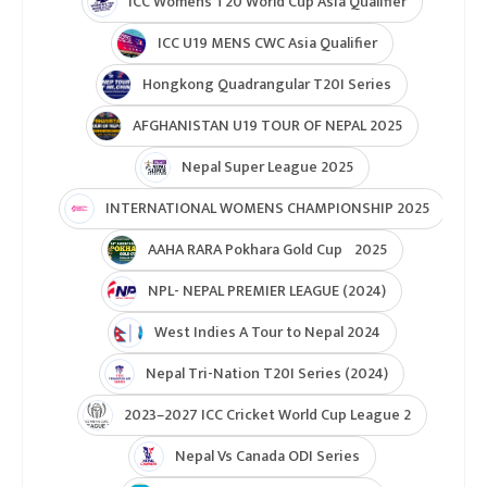
U19 Women\'s World Cup warmup
ICC Men T20 World Cup 2024
IPL 2024
Under Lights T20I Series 2026
ICC Womens T20 World Cup Global Qualifier 2026
NPL- Nepal Premier League 2025
ICC T20 World Cup Asia & East Asia-Pacific Qualifier
ICC T20 World Cup Asia-EAP Qaulifier 2025
Unity Cup Nepal vs West Indies 2025
ICC Womens T20 World Cup Asia Qualifier
ICC U19 MENS CWC Asia Qualifier
Hongkong Quadrangular T20I Series