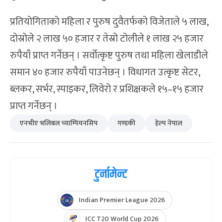
क्लबबीच दिउँसो साढे ३ बजे हुनेछ । उक्त खेलको
विजेतासँग हेल्प नेपालले शनिबार फाइनल खेल्नेछ ।
आज महिलातर्फ तेस्रो स्थानको लागि भएको खेलमा नेपाल
एपीएफ क्लबले न्यू डायमण्डलाई ३–१ ले हराएको हराएको
थियो ।
एपीएफले २५–२२, २३–२५, २५–१४, २५–२१ को जित हात
पारेको थियो । महिला र पुरुषतर्फ दुबै फाइनल शनिबार
हुनेछ । फाइनलमा महिलातर्फ एभरेष्ट भलिबल क्लब र नेपाल
पुलिस क्लबबीच प्रतिस्पर्धा हुनेछ ।
प्रतियोगिताको महिला र पुरुष दुवैतर्फको विजेताले ५ लाख,
दोस्रोले २ लाख ५० हजार र तेस्रो टोलीले १ लाख २५ हजार