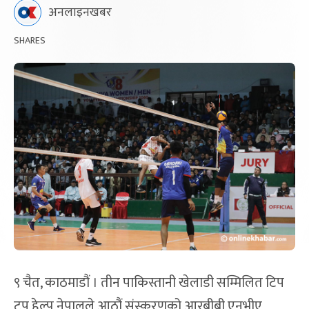
अनलाइनखबर
SHARES
९ चैत, काठमाडौं । तीन पाकिस्तानी खेलाडी सम्मिलित टिप
टप हेल्प नेपालले आठौं संस्करणको आरबीबी एनभीए