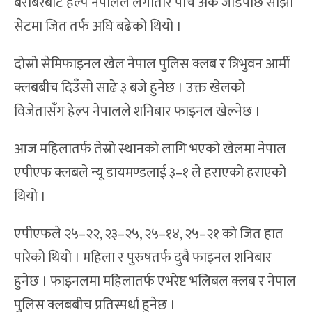
तेस्रो सेटको सुरुवात पनि प्रतिस्पर्धात्मक थियो । १२
बराबरबाट हेल्प नेपालले लगातार पाँच अंक जोडेपछि सोझो
सेटमा जित तर्फ अघि बढेको थियो ।
दोस्रो सेमिफाइनल खेल नेपाल पुलिस क्लब र त्रिभुवन आर्मी