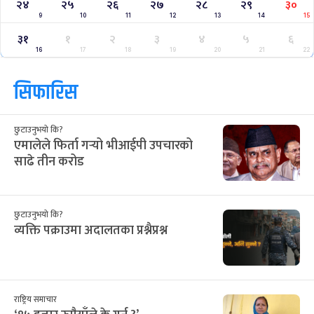
क्यालेन्डर
साउन २०८३
Jul
Aug 2026
/
आ
सो
मं
बु
बि
शु
श
२८
२९
३०
३१
३२
१
२
12
13
14
15
16
17
18
३
४
५
६
७
८
९
19
20
21
22
23
24
25
१०
११
१२
१३
१४
१५
१६
26
27
28
29
30
31
1
१७
१८
१९
२०
२१
२२
२३
2
3
4
5
6
7
8
२४
२५
२६
२७
२८
२९
३०
9
10
11
12
13
14
15
३१
१
२
३
४
५
६
16
17
18
19
20
21
22