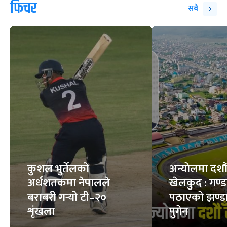
आकाश र जमिन दुवैमा
भिजेको बदाम खाँदा के
शक्तिशाली ‘कोरी
हुन्छ ?
बस्टार्ड’
7
STORIES
7
STORIES
फिचर
सबै