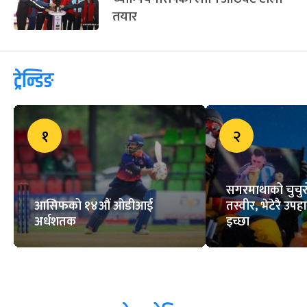
शक्ति गौचनद्वारा रुपन्देही क्रिकेट संघको
अध्यक्षमा उम्मेदवारी घोषणा
सूर्य नेपाल च्यालेन्जको तेस्रो दिन भुवन
शीर्षस्थानमा
काभा महिला भलिबल
च्याम्पियनसिपका लागि आठवटै टोली
तयार