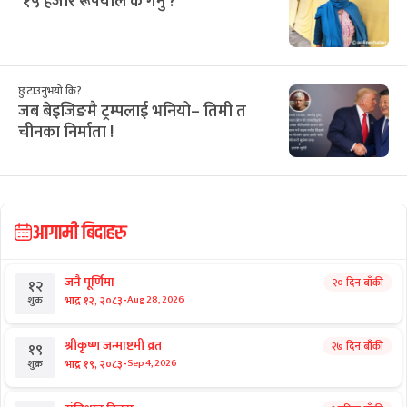
सिफारिस
छुटाउनुभयो कि?
एमालेले फिर्ता गर्‍यो भीआईपी उपचारको
साढे तीन करोड
छुटाउनुभयो कि?
व्यक्ति पक्राउमा अदालतका प्रश्नैप्रश्न
राष्ट्रिय समाचार
‘१५ हजार रूपैयाँले के गर्नु ?’
छुटाउनुभयो कि?