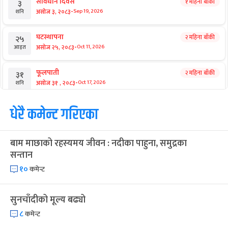
जब बेइजिङमै ट्रम्पलाई भनियो– तिमी त
चीनका निर्माता !
आगामी बिदाहरु
जनै पूर्णिमा
२० दिन बाँकी
१२
-
भाद्र १२, २०८३
Aug 28, 2026
शुक्र
श्रीकृष्ण जन्माष्टमी व्रत
२७ दिन बाँकी
१९
-
भाद्र १९, २०८३
Sep 4, 2026
शुक्र
संविधान दिवस
१ महिना बाँकी
३
-
असोज ३, २०८३
Sep 19, 2026
शनि
घटस्थापना
२ महिना बाँकी
२५
-
असोज २५, २०८३
Oct 11, 2026
आइत