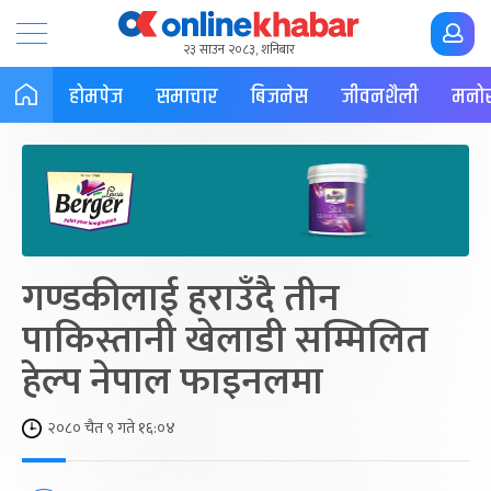
२३ साउन २०८३, शनिबार
होमपेज
समाचार
बिजनेस
जीवनशैली
मनोर
गण्डकीलाई हराउँदै तीन
पाकिस्तानी खेलाडी सम्मिलित
हेल्प नेपाल फाइनलमा
२०८० चैत ९ गते १६:०४