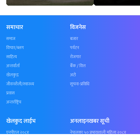
कुशल भुर्तेलको
अन्योलमा दशौँ र
अर्धशतकमा नेपालले
खेलकुद : गण्
बराबरी गर्‍यो टी–२०
पठाएको झण्डा
शृंखला
पुगेन
समाचार
विजनेस