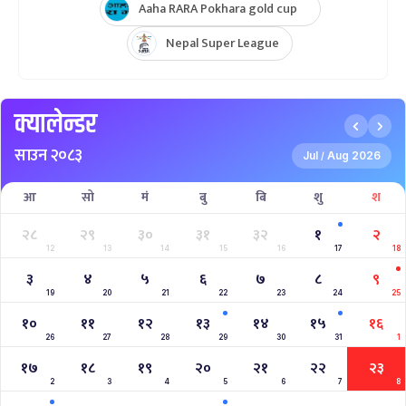
AFGHANISTAN U19 TOUR OF NEPAL 2025
Nepal Super League 2025
INTERNATIONAL WOMENS CHAMPIONSHIP 2025
AAHA RARA Pokhara Gold Cup 2025
NPL- NEPAL PREMIER LEAGUE (2024)
West Indies A Tour to Nepal 2024
Nepal Tri-Nation T20I Series (2024)
2023–2027 ICC Cricket World Cup League 2
Nepal Vs Canada ODI Series
Aaha RARA Pokhara gold cup
Nepal Super League