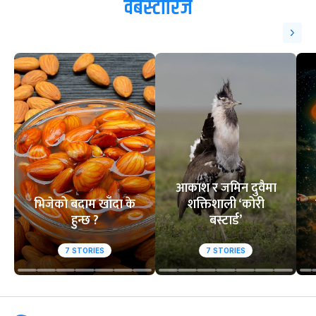
ट्रेन्डिङ
१
२
सगरमाथाको चुचुरो
आसिफको १४औं ओडीआई
तस्वीर, भेटेरै उपहा
अर्धशतक
इच्छा
वेबस्टोरिज