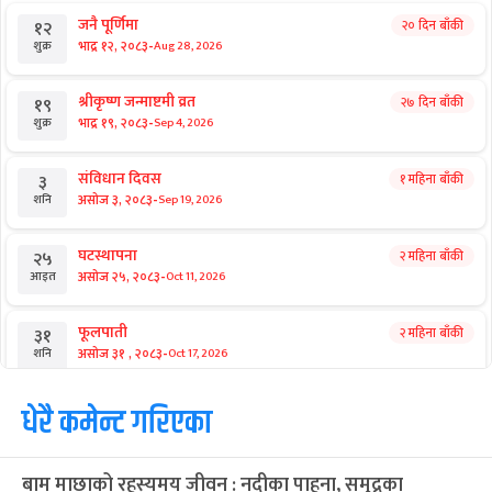
जनै पूर्णिमा
२० दिन बाँकी
१२
-
भाद्र १२, २०८३
Aug 28, 2026
शुक्र
श्रीकृष्ण जन्माष्टमी व्रत
२७ दिन बाँकी
१९
-
भाद्र १९, २०८३
Sep 4, 2026
शुक्र
संविधान दिवस
१ महिना बाँकी
३
-
असोज ३, २०८३
Sep 19, 2026
शनि
घटस्थापना
२ महिना बाँकी
२५
-
असोज २५, २०८३
Oct 11, 2026
आइत
फूलपाती
२ महिना बाँकी
३१
-
असोज ३१ , २०८३
Oct 17, 2026
शनि
कार्तिक सङ्क्रान्ति
धेरै कमेन्ट गरिएका
२ महिना बाँकी
१
-
कार्तिक १, २०८३
Oct 18, 2026
आइत
बाम माछाको रहस्यमय जीवन : नदीका पाहुना, समुद्रका
महानवमी
२ महिना बाँकी
३