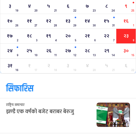
३
४
५
६
७
८
९
19
20
21
22
23
24
25
१०
११
१२
१३
१४
१५
१६
26
27
28
29
30
31
1
१७
१८
१९
२०
२१
२२
२३
2
3
4
5
6
7
8
२४
२५
२६
२७
२८
२९
३०
9
10
11
12
13
14
15
३१
१
२
३
४
५
६
16
17
18
19
20
21
22
सिफारिस
राष्ट्रिय समाचार
झण्डै एक वर्षको बजेट बराबर बेरुजु