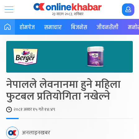
२३ साउन २०८३, शनिबार
होमपेज
समाचार
बिजनेस
जीवनशैली
मनोर
नेपालले लेवनानमा हुने महिला
फुटबल प्रतियोगिता नखेल्ने
२०८१ असार १५ गते १४:४९
अनलाइनखबर