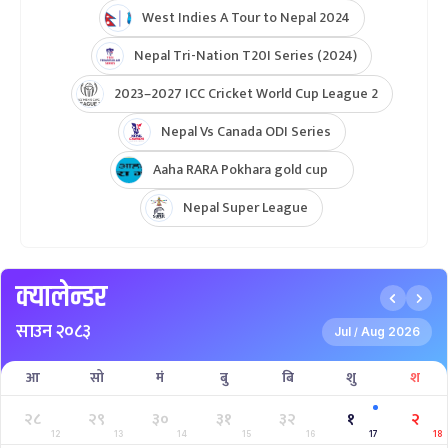
West Indies A Tour to Nepal 2024
Nepal Tri-Nation T20I Series (2024)
2023–2027 ICC Cricket World Cup League 2
Nepal Vs Canada ODI Series
Aaha RARA Pokhara gold cup
Nepal Super League
क्यालेन्डर
साउन २०८३
Jul
Aug 2026
/
आ
सो
मं
बु
बि
शु
श
२८
२९
३०
३१
३२
१
२
12
13
14
15
16
17
18