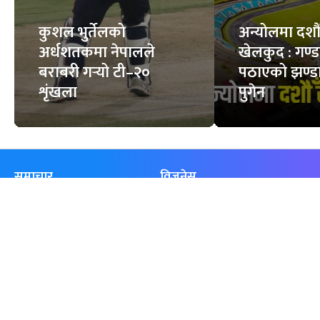
कुशल भुर्तेलको
अन्योलमा दशौँ र
अर्धशतकमा नेपालले
खेलकुद : गण्
बराबरी गर्‍यो टी–२०
पठाएको झण्डा
शृंखला
पुगेन
समाचार
विजनेस
समाज
बजार
विचार/ब्लग
पर्यटन
साहित्य
रोजगार
अन्तर्वार्ता
बैँक / वित्त
खेलकुद़़
अटो
जीवनशैली/स्वास्थ्य
सूचना-प्रविधि