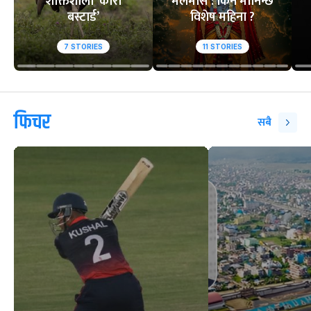
शक्तिशाली ‘कोरी
मलमास : किन मानिन्छ
बस्टार्ड’
विशेष महिना ?
7
STORIES
11
STORIES
फिचर
सबै