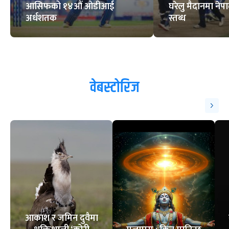
आसिफको १४औं ओडीआई
घरेलु मैदानमा नेप
अर्धशतक
स्तब्ध
वेबस्टोरिज
आकाश र जमिन दुवैमा