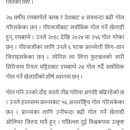
गरेका छन् । २०२६ को विश्वकपमा थप ५ गोल गरेमा उनी
प्रतियोगिताको सर्वकालीन सर्वाधिक गोलकर्ता बन्नेछन् ।
सन् २०१५ मा फ्रेन्स क्लब मोनाकोबाट व्यावसायिक फुटबल
सुरु गरेका थिए । हालसम्म उनले क्लब स्तरमा १८ ट्रफीहरू
उचालिसकेका छन् । उनले २०१६ मा युरोपेली अन्डर–१९
च्याम्पियनसिप र २०२१ मा युइएफए नेसन्स लिग पनि
जितेका थिए ।
२७ वर्षीय एमबाप्पेले क्लब र देशबाट ४ सयभन्दा बढी गोल
गरिसकेका छन् । पीएसजीबाट सर्वाधिक गोल गर्ने खेलाडी
हुन्, एमबाप्पे । उनले २०१८ देखि २०२४ मा २५६ गोल गरेका
छन् । पीएसजीका लागि उनले ६ पटक फ्रान्सेली लिग–वान
जिताइसकेका छन् । स्पेनिस ला लिगा फुटबलको जारी