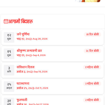
छुटाउनुभयो कि?
७८४ प्राध्यापक : तलब त्रिविमा बुझ्छन्, काम
निजीमा गर्छन्
विशेष
संस्थापन इतरलाई तितरबितर पार्दै गगन
थापा
आगामी बिदाहरु
जनै पूर्णिमा
२१ दिन बाँकी
१२
-
भाद्र १२, २०८३
Aug 28, 2026
शुक्र