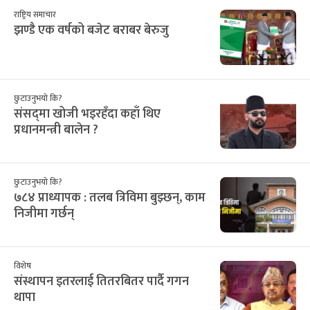
१७
१८
१९
२०
२१
२२
२३
2
3
4
5
6
7
8
२४
२५
२६
२७
२८
२९
३०
9
10
11
12
13
14
15
३१
१
२
३
४
५
६
16
17
18
19
20
21
22
सिफारिस
राष्ट्रिय समाचार
झण्डै एक वर्षको बजेट बराबर बेरुजु
छुटाउनुभयो कि?
संसद्‌मा खोजी भइरहँदा कहाँ थिए
प्रधानमन्त्री बालेन ?