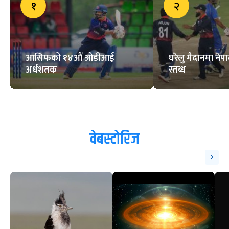
जोरा स्पोर्ट्स म्यानेजमेन्टले फिर्ता लियो
क्यानविरुद्धको सबै मुद्दा
ट्रेन्डिङ
१
२
आसिफको १४औं ओडीआई
घरेलु मैदानमा नेप
अर्धशतक
स्तब्ध