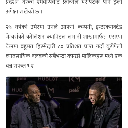
सिरिजमा रियल मड्रिडबाट एमबाप्पे २४ गोल गर्दै सर्वाधिक
गोल गर्ने खेलाडीको शीर्ष स्थानमा छन् ।
गोल पनि उनको दौड जस्तो तीव्र गतिमा अगाडि बढिरहेको छ
। उनले हालसम्म फ्रान्सबाट ५६ अन्तर्राष्ट्रिय गोल गरिसकेका
छन् । फ्रान्सका लागि उनीभन्दा बढी गोल गर्ने खेलाडी
ओलिभर जिरुड मात्रै हुन् । पछिल्ला दुई विश्वकपमा उत्कृष्ट
प्रदर्शन गरेका एमबाप्पेबाट फ्रान्सले यसपटक पनि ठूलो
अपेक्षा राखेको छ ।
२५ वर्षको उमेरमा उनले आफ्नो कम्पनी, इन्टरकनेक्टेड
भेन्चर्सको कोलिशन क्यापिटल लगानी शाखामार्फत एसएम
केनमा बहुमत हिस्सेदारी ८० प्रतिशत प्राप्त गर्दा युरोपेली
व्यावसायिक क्लबको सबैभन्दा कान्छो मालिकहरू मध्ये एक