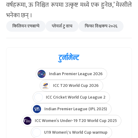
हुन’ उनले भनेका थिए, ‘जब बल आउँछ, उनलाई पहिले नै
थाहा हुन्छ के गर्ने, उनको दिमागमा पहिले नै कहाँ जाने भन्ने
कुरा हुन्छ ।’
स्टार फुटबलर लियोनेल मेस्सीले एमबाप्पेले आफुलाई
प्रमाणित गर्दै आएको बताउँछन् । ‘ऊ एक पूर्ण खेलाडी हो र
उसले वर्षाैंदेखि यो प्रमाणित गर्दै आएको छ, र आउने
वर्षहरूमा, ऊ निश्चित रूपमा उत्कृष्ट मध्ये एक हुनेछ,’ मेस्सीले
भनेका छन् ।
किलियन एमबाप्पे
प्लेयर्स टु वाच
फिफा विश्वकप २०२६
टुर्नामेन्ट