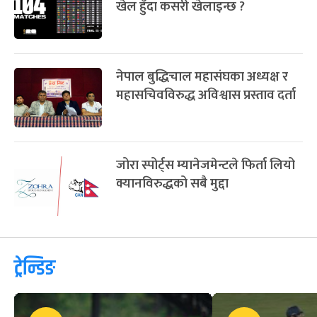
‘द नर्थ फेस’ नाइट ट्रेल रन हुने
फिफा विश्वकप २०२६ : ४८ टिम र १०४
खेल हुँदा कसरी खेलाइन्छ ?
नेपाल बुद्धिचाल महासंघका अध्यक्ष र
महासचिवविरुद्ध अविश्वास प्रस्ताव दर्ता