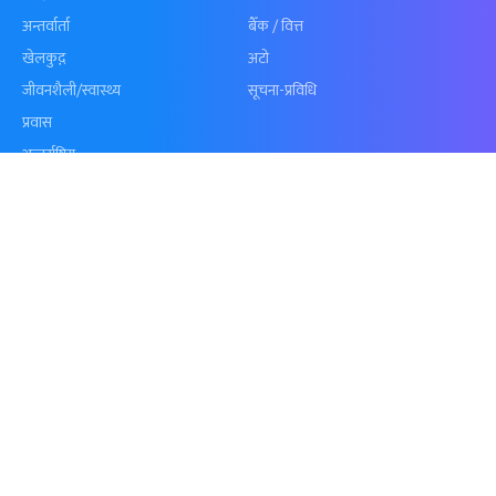
शृंखला
पुगेन
समाचार
विजनेस
समाज
बजार
विचार/ब्लग
पर्यटन
साहित्य
रोजगार
अन्तर्वार्ता
बैँक / वित्त
खेलकुद़़
अटो
जीवनशैली/स्वास्थ्य
सूचना-प्रविधि
प्रवास
अन्तर्राष्ट्रिय
खेलकुद लाईभ
अनलाइनखबर सूची