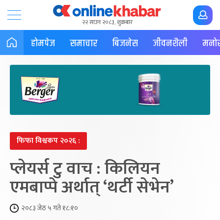
२२ साउन २०८३, शुक्रबार
होमपेज
समाचार
बिजनेस
जीवनशैली
मनोर
फिफा विश्वकप २०२६ :
प्लेयर्स टु वाच : किलियन
एमबाप्पे अर्थात् ‘थर्टी सेभेन’
२०८३ जेठ ५ गते १८:१०