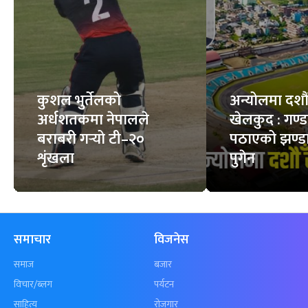
फिचर
सबै
कुशल भुर्तेलको
अन्योलमा दशौँ र
अर्धशतकमा नेपालले
खेलकुद : गण्
बराबरी गर्‍यो टी–२०
पठाएको झण्डा