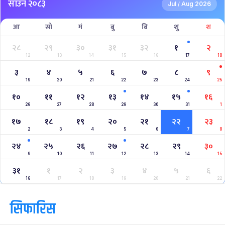
2023–2027 ICC Cricket World Cup League 2
Nepal Vs Canada ODI Series
Aaha RARA Pokhara gold cup
Nepal Super League
क्यालेन्डर
साउन २०८३
Jul
Aug 2026
/
आ
सो
मं
बु
बि
शु
श
२८
२९
३०
३१
३२
१
२
12
13
14
15
16
17
18
३
४
५
६
७
८
९
19
20
21
22
23
24
25
१०
११
१२
१३
१४
१५
१६
26
27
28
29
30
31
1