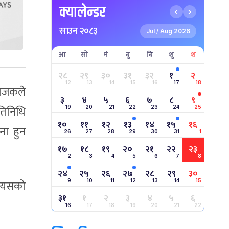
क्यालेन्डर
साउन २०८३
Jul
Aug 2026
/
आ
सो
मं
बु
बि
शु
श
२८
२९
३०
३१
३२
१
२
12
13
14
15
16
17
18
योजकले
३
४
५
६
७
८
९
रतिनिधि
19
20
21
22
23
24
25
१०
११
१२
१३
१४
१५
१६
ना हुन
26
27
28
29
30
31
1
१७
१८
१९
२०
२१
२२
२३
2
3
4
5
6
7
8
२४
२५
२६
२७
२८
२९
३०
र यसको
9
10
11
12
13
14
15
३१
१
२
३
४
५
६
16
17
18
19
20
21
22