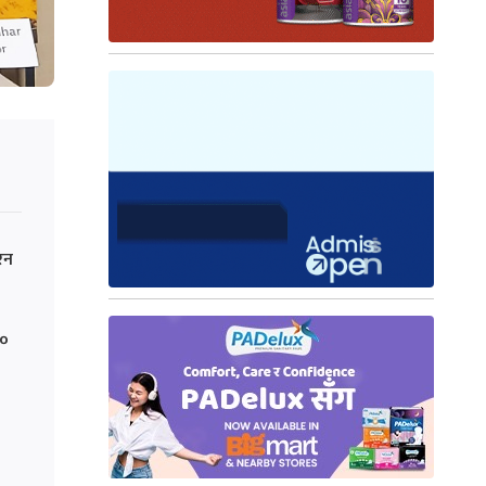
 रन
५०