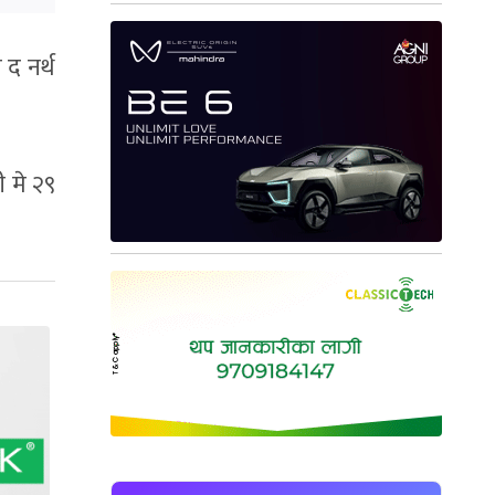
 द नर्थ
ी मे २९