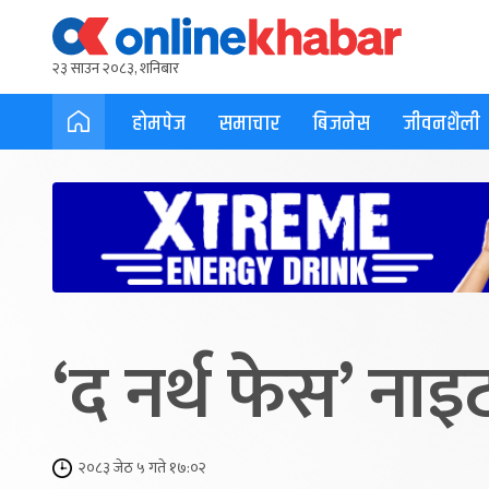
२३ साउन २०८३, शनिबार
होमपेज
समाचार
बिजनेस
जीवनशैली
‘द नर्थ फेस’ नाइट 
२०८३ जेठ ५ गते १७:०२