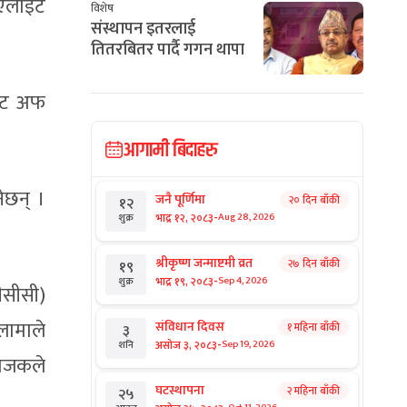
 एलाइट
विशेष
संस्थापन इतरलाई
तितरबितर पार्दै गगन थापा
 कट अफ
आगामी बिदाहरु
ेछन् ।
जनै पूर्णिमा
२० दिन बाँकी
१२
-
भाद्र १२, २०८३
Aug 28, 2026
शुक्र
श्रीकृष्ण जन्माष्टमी व्रत
२७ दिन बाँकी
१९
-
भाद्र १९, २०८३
Sep 4, 2026
शुक्र
ीसीसी)
लामाले
संविधान दिवस
१ महिना बाँकी
३
-
असोज ३, २०८३
Sep 19, 2026
शनि
आयोजकले
घटस्थापना
२ महिना बाँकी
२५