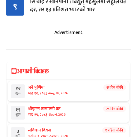
सिँचाइ र खानेपानी : विद्युत् महसुलमा सहुलियत
९
दर, तर १३ प्रतिशत भ्याटको भार
Advertisment
आगामी बिदाहरु
जनै पूर्णिमा
२१ दिन बाँकी
१२
-
भाद्र १२, २०८३
Aug 28, 2026
शुक्र
श्रीकृष्ण जन्माष्टमी व्रत
२८ दिन बाँकी
१९
-
भाद्र १९, २०८३
Sep 4, 2026
शुक्र
संविधान दिवस
१ महिना बाँकी
३
-
असोज ३, २०८३
Sep 19, 2026
शनि