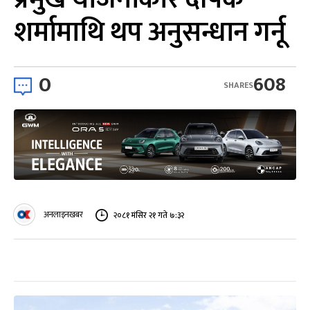
शर्मामाथि थप अनुसन्धान गर्नू
0
608
SHARES
अनलाइनखबर
२०८१ मंसिर २१ गते ७:३२