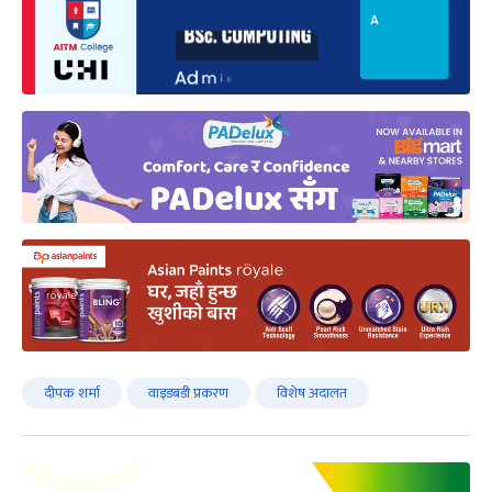
दीपक शर्मा
वाइडबडी प्रकरण
विशेष अदालत