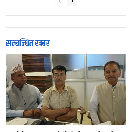
‹
›
सम्बन्धित खबर