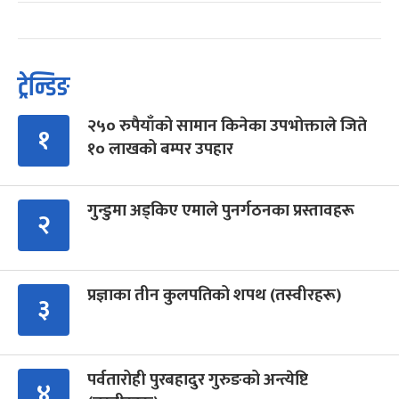
ट्रेन्डिङ
२५० रुपैयाँको सामान किनेका उपभोक्ताले जिते
१
१० लाखको बम्पर उपहार
गुन्डुमा अड्किए एमाले पुनर्गठनका प्रस्तावहरू
२
प्रज्ञाका तीन कुलपतिको शपथ (तस्वीरहरू)
३
पर्वतारोही पुरबहादुर गुरुङको अन्त्येष्टि
४