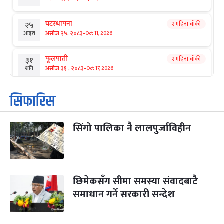
घटस्थापना
२ महिना बाँकी
२५
-
असोज २५, २०८३
Oct 11, 2026
आइत
फूलपाती
२ महिना बाँकी
३१
-
असोज ३१ , २०८३
Oct 17, 2026
शनि
कार्तिक सङ्क्रान्ति
२ महिना बाँकी
१
सिफारिस
-
कार्तिक १, २०८३
Oct 18, 2026
आइत
सिंगो पालिका नै लालपुर्जाविहीन
महानवमी
२ महिना बाँकी
३
-
कार्तिक ३, २०८३
Oct 20, 2026
मंगल
विजयादशमी
२ महिना बाँकी
४
-
कार्तिक ४, २०८३
Oct 21, 2026
बुध
छिमेकसँग सीमा समस्या संवादबाटै
समाधान गर्ने सरकारी सन्देश
पापा‌ङ्कुशा एकादशी व्रत
२ महिना बाँकी
५
-
कार्तिक ५, २०८३
Oct 22, 2026
बिहि