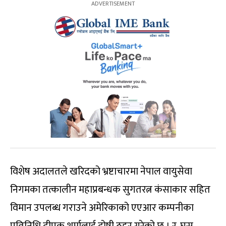
विशेष अदालतले खरिदको भ्रष्टाचारमा नेपाल वायुसेवा
निगमका तत्कालीन महाप्रबन्धक सुगतरत्न कंसाकार सहित
विमान उपलब्ध गराउने अमेरिकाको एएआर कम्पनीका
प्रतिनिधि दीपक शर्मालाई दोषी ठहर गरेको छ । र, घुस