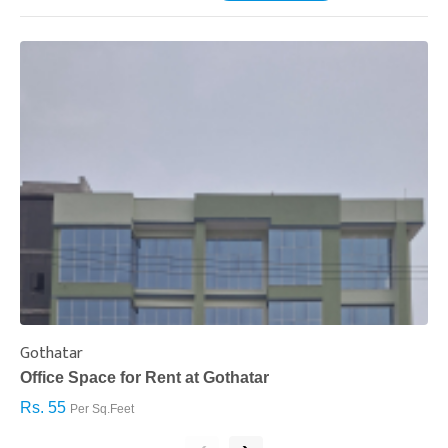
Gothatar
S
Office Space for Rent at Gothatar
H
Rs. 55
R
Per Sq.Feet