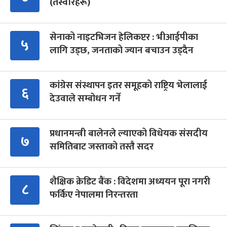
(तस्वीरहरू)
सेनाको नाइटभिजन हेलिकप्टर : भीआईपीका
५
लागि उड्छ, जनताको ज्यान बचाउन उड्दैन
कांग्रेस संस्थापन इतर समूहको राष्ट्रिय भेलालाई
६
देउवाले सम्बोधन गर्ने
प्रधानमन्त्री बालेनले ल्याएको विधेयक संसदीय
७
समितिबाट जस्ताको तस्तै सदर
शैक्षिक क्रेडिट बैंक : विदेशमा अध्ययन पूरा नगरी
८
फर्किए नेपालमा निरन्तरता