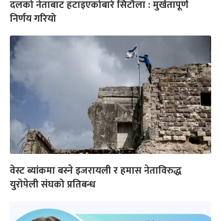
दलको नेताबाट हटाइएकोबारे सिटौला : मुर्खतापूर्ण
निर्णय गरियो
वेस्ट ब्यांकमा बस्ने इजरायली र हमास नेताविरुद्ध
युरोपेली संघको प्रतिबन्ध