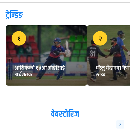
ट्रेन्डिङ
१
२
आसिफको १४औं ओडीआई
घरेलु मैदानमा नेप
अर्धशतक
स्तब्ध
वेबस्टोरिज