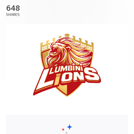
648
SHARES