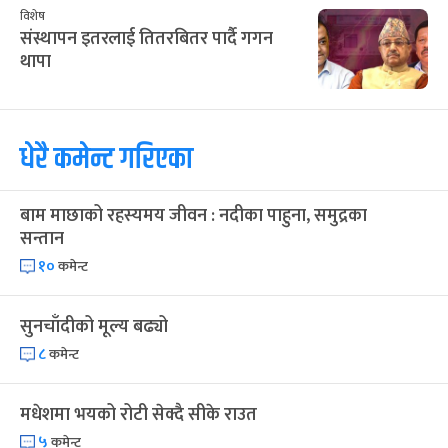
विशेष
संस्थापन इतरलाई तितरबितर पार्दै गगन
थापा
धेरै कमेन्ट गरिएका
बाम माछाको रहस्यमय जीवन : नदीका पाहुना, समुद्रका
सन्तान
१०
कमेन्ट
सुनचाँदीको मूल्य बढ्यो
८
कमेन्ट
मधेशमा भयको रोटी सेक्दै सीके राउत
५
कमेन्ट