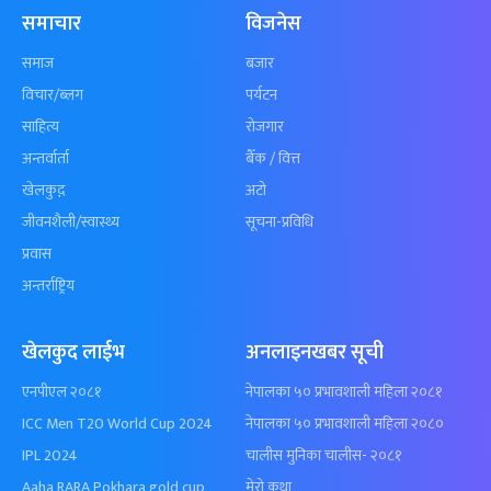
समाचार
विजनेस
समाज
बजार
विचार/ब्लग
पर्यटन
साहित्य
रोजगार
अन्तर्वार्ता
बैँक / वित्त
खेलकुद़़
अटो
जीवनशैली/स्वास्थ्य
सूचना-प्रविधि
प्रवास
अन्तर्राष्ट्रिय
खेलकुद लाईभ
अनलाइनखबर सूची
एनपीएल २०८१
नेपालका ५० प्रभावशाली महिला २०८१
ICC Men T20 World Cup 2024
नेपालका ५० प्रभावशाली महिला २०८०
IPL 2024
चालीस मुनिका चालीस- २०८१
Aaha RARA Pokhara gold cup
मेरो कथा