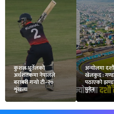
कुशल भुर्तेलको
अन्योलमा दशौँ र
अर्धशतकमा नेपालले
खेलकुद : गण्
बराबरी गर्‍यो टी–२०
पठाएको झण्डा
शृंखला
पुगेन