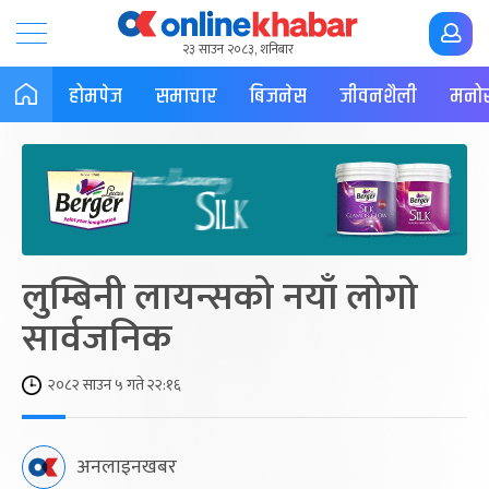
२३ साउन २०८३, शनिबार
होमपेज
समाचार
बिजनेस
जीवनशैली
मनोर
लुम्बिनी लायन्सको नयाँ लोगो
सार्वजनिक
२०८२ साउन ५ गते २२:१६
अनलाइनखबर