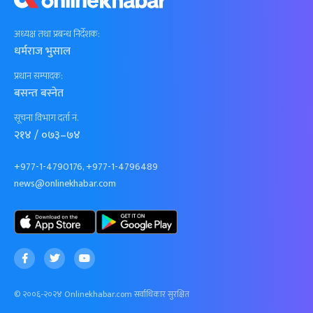
अध्यक्ष तथा प्रबन्ध निर्देशक:
धर्मराज भुसाल
प्रधान सम्पादक:
बसन्त बस्नेत
सूचना विभाग दर्ता नं.
२१४ / ०७३–७४
+977-1-4790176, +977-1-4796489
news@onlinekhabar.com
© २००६-२०२४ Onlinekhabar.com सर्वाधिकार सुरक्षित