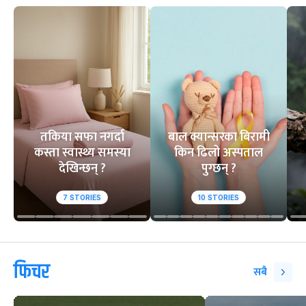
तकिया सफा नगर्दा
बाल क्यान्सरका बिरामी
कस्ता स्वास्थ्य समस्या
किन ढिलो अस्पताल
देखिन्छन् ?
पुग्छन् ?
7
STORIES
10
STORIES
फिचर
सबै