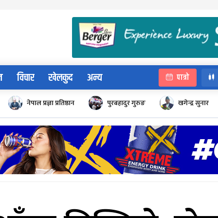
न
विचार
खेलकुद
अन्य
पात्रो
नेपाल प्रज्ञा प्रतिष्ठान
पुरबहादुर गुरुङ
खगेन्द्र सुनार