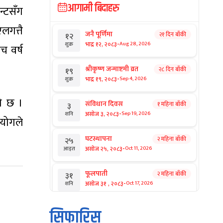
आगामी बिदाहरु
न्टसँग
गत्तै
जनै पूर्णिमा
२१ दिन बाँकी
१२
-
भाद्र १२, २०८३
Aug 28, 2026
शुक्र
च वर्ष
श्रीकृष्ण जन्माष्टमी व्रत
२८ दिन बाँकी
१९
-
भाद्र १९, २०८३
Sep 4, 2026
शुक्र
को छ ।
संविधान दिवस
१ महिना बाँकी
३
-
असोज ३, २०८३
Sep 19, 2026
शनि
आयोगले
घटस्थापना
२ महिना बाँकी
२५
-
असोज २५, २०८३
Oct 11, 2026
आइत
फूलपाती
२ महिना बाँकी
३१
-
असोज ३१ , २०८३
Oct 17, 2026
शनि
कार्तिक सङ्क्रान्ति
२ महिना बाँकी
१
सिफारिस
-
कार्तिक १, २०८३
Oct 18, 2026
आइत