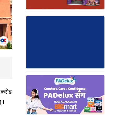
० करोड
् ।