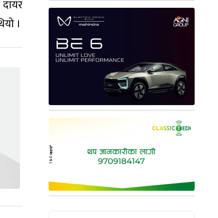
ा दायर
थियो ।