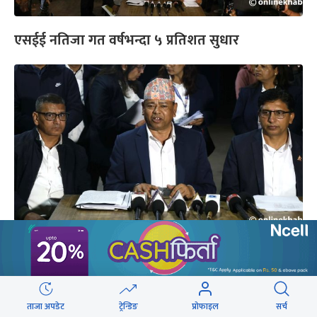
एसईई नतिजा गत वर्षभन्दा ५ प्रतिशत सुधार
एसईईमा डेढ लाख विद्यार्थी ‘नन् ग्रेडेड’
ताजा अपडेट
ट्रेन्डिङ
प्रोफाइल
सर्च