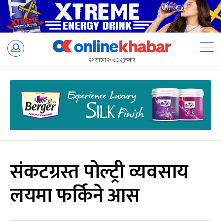
Skip
to
२२ साउन २०८३, शुक्रबार
content
संकटग्रस्त पोल्ट्री व्यवसाय
लयमा फर्किने आस