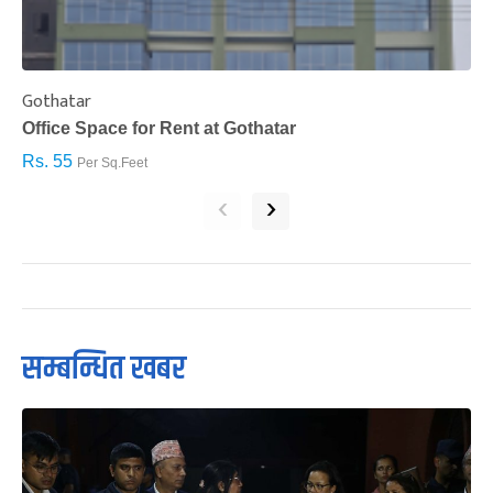
Gothatar
S
Office Space for Rent at Gothatar
H
Rs. 55
R
Per Sq.Feet
‹
›
सम्बन्धित खबर