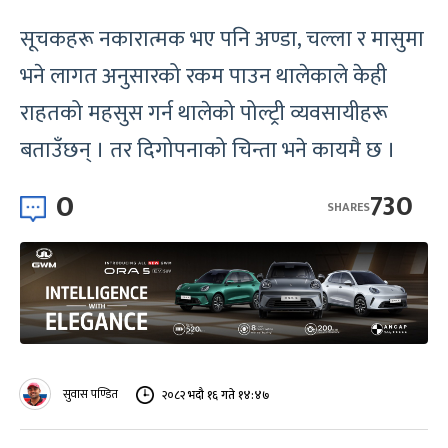
सूचकहरू नकारात्मक भए पनि अण्डा, चल्ला र मासुमा
भने लागत अनुसारको रकम पाउन थालेकाले केही
राहतको महसुस गर्न थालेको पोल्ट्री व्यवसायीहरू
बताउँछन् । तर दिगोपनाको चिन्ता भने कायमै छ ।
0
730
SHARES
सुवास पण्डित
२०८२ भदौ १६ गते १४:४७