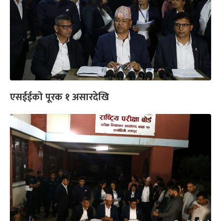
एसईईको पूरक १ असारदेखि