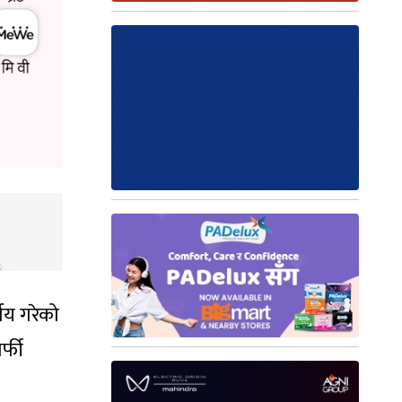
णय गरेको
्फी