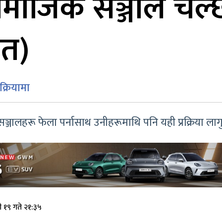
माजिक सञ्जाल चल्छन
ित)
क्रियामा
्जालहरू फेला पर्नासाथ उनीहरूमाथि पनि यही प्रक्रिया लागु
 १९ गते २१:३५