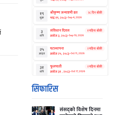
श्रीकृष्ण जन्माष्टमी व्रत
२८ दिन बाँकी
१९
-
भाद्र १९, २०८३
Sep 4, 2026
शुक्र
संविधान दिवस
१ महिना बाँकी
ा
३
-
असोज ३, २०८३
Sep 19, 2026
शनि
घटस्थापना
२ महिना बाँकी
२५
-
असोज २५, २०८३
Oct 11, 2026
आइत
फूलपाती
२ महिना बाँकी
३१
-
असोज ३१ , २०८३
Oct 17, 2026
शनि
कार्तिक सङ्क्रान्ति
२ महिना बाँकी
१
सिफारिस
-
कार्तिक १, २०८३
Oct 18, 2026
आइत
महानवमी
२ महिना बाँकी
३
-
कार्तिक ३, २०८३
Oct 20, 2026
मंगल
संसद्को विशेष दिनमा