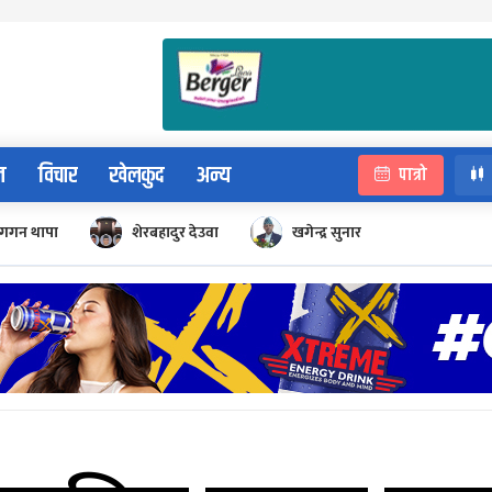
न
विचार
खेलकुद
अन्य
पात्रो
गगन थापा
शेरबहादुर देउवा
खगेन्द्र सुनार