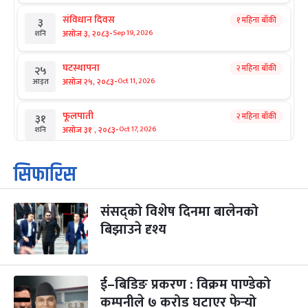
संविधान दिवस
१ महिना बाँकी
३
-
असोज ३, २०८३
Sep 19, 2026
शनि
घटस्थापना
२ महिना बाँकी
२५
-
असोज २५, २०८३
Oct 11, 2026
आइत
फूलपाती
२ महिना बाँकी
३१
-
असोज ३१ , २०८३
Oct 17, 2026
शनि
कार्तिक सङ्क्रान्ति
२ महिना बाँकी
१
सिफारिस
-
कार्तिक १, २०८३
Oct 18, 2026
आइत
संसद्को विशेष दिनमा बालेनको
महानवमी
२ महिना बाँकी
३
-
बिझाउने दृश्य
कार्तिक ३, २०८३
Oct 20, 2026
मंगल
विजयादशमी
२ महिना बाँकी
४
-
कार्तिक ४, २०८३
Oct 21, 2026
बुध
ई–बिडिङ प्रकरण : विक्रम पाण्डेको
कम्पनीले ७ करोड घटाएर फेर्‍यो