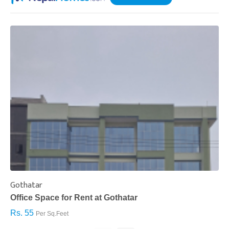
Gothatar
S
Office Space for Rent at Gothatar
H
Rs. 55
R
Per Sq.Feet