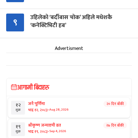
उहिलेको ‘बर्दीबास चोक’ अहिले मधेशकै
९
‘कनेक्टिभिटी हब’
Advertisment
आगामी बिदाहरु
जनै पूर्णिमा
२० दिन बाँकी
१२
-
भाद्र १२, २०८३
Aug 28, 2026
शुक्र
श्रीकृष्ण जन्माष्टमी व्रत
२७ दिन बाँकी
१९
-
भाद्र १९, २०८३
Sep 4, 2026
शुक्र