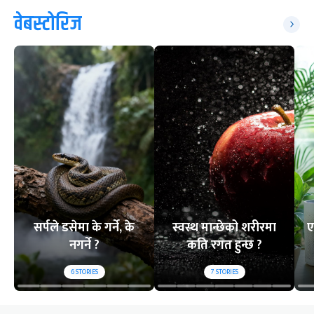
वेबस्टोरिज
सर्पले डसेमा के गर्ने, के
स्वस्थ मान्छेको शरीरमा
ए
नगर्ने ?
कति रगत हुन्छ ?
6
STORIES
7
STORIES