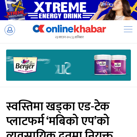
Skip
to
२३ साउन २०८३, शनिबार
content
स्वस्तिमा खड्का एड-टेक
प्लाटफर्म ‘मबिको एप’को
व्यवसायिक दूतमा नियुक्त