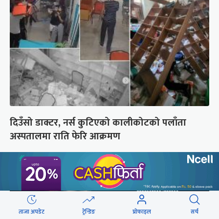
दिउँसो डाक्टर, नर्स कुटिएको कालीकोटको पलाँता
अस्पतालमा राति फेरि आक्रमण
ताजा अपडेट
ट्रेन्डिङ
प्रोफाइल
सर्च