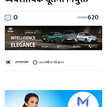
0
620
SHARES
अनलाइनखबर
२०८२ भदौ २० गते २१:००