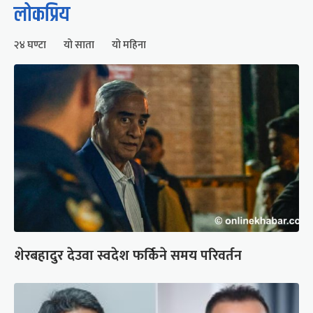
लोकप्रिय
२४ घण्टा
यो साता
यो महिना
शेरबहादुर देउवा स्वदेश फर्किने समय परिवर्तन