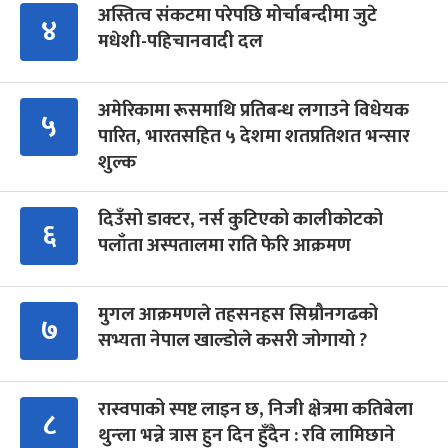
अस्तित्व संकटमा परेपछि मोर्चाबन्दीमा जुटे
४
मधेशी-पहिचानवादी दल
अमेरिकामा रूसमाथि प्रतिबन्ध लगाउने विधेयक
५
पारित, भारतसहित ५ देशमा शतप्रतिशत भन्सार
शुल्क
दिउँसो डाक्टर, नर्स कुटिएको कालीकोटको
६
पलाँता अस्पतालमा राति फेरि आक्रमण
मुगल आक्रमणले तहसनहस सिम्रौनगढको
७
सभ्यता नेपाल खाल्डोले कसरी जोगायो ?
रास्वपाको स्पष्ट लाइन छ, निजी क्षेत्रमा कतिबेला
८
थुन्ला भन्ने त्रास हुन दिन हुँदैन : रवि लामिछाने