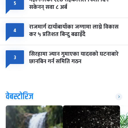
५
सकेनन् सवा ८ अर्ब
राजमार्ग दायाँबायाँका जग्गामा लाग्ने विकास
४
कर ५ प्रतिशत बिन्दु बढाइँदै
सिरहामा ज्यान गुमाएका यादवको घटनाबारे
३
छानबिन गर्न समिति गठन
वेबस्टोरिज