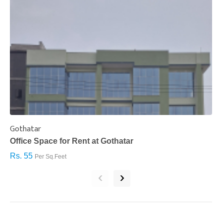
Gothatar
S
Office Space for Rent at Gothatar
H
Rs. 55
R
Per Sq.Feet
‹
›