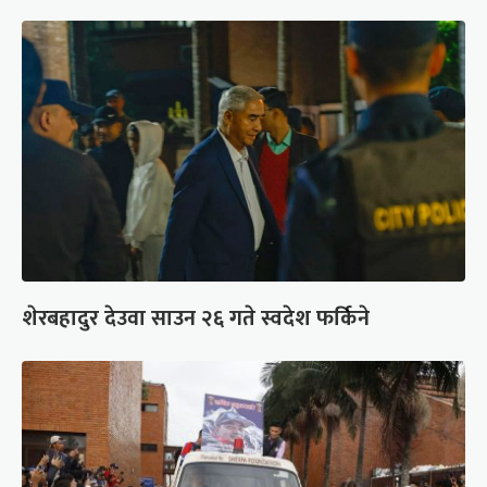
शेरबहादुर देउवा साउन २६ गते स्वदेश फर्किने