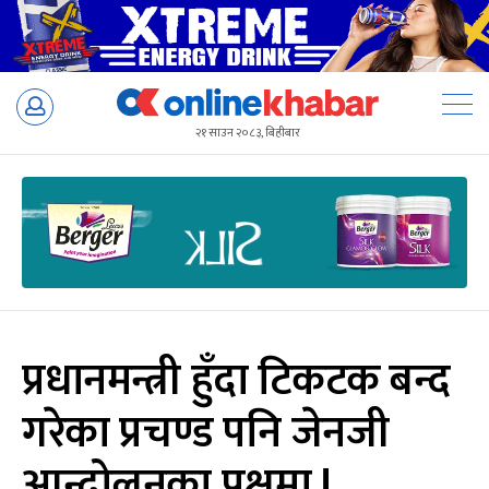
Skip
to
२१ साउन २०८३, बिहीबार
content
प्रधानमन्त्री हुँदा टिकटक बन्द
गरेका प्रचण्ड पनि जेनजी
आन्दोलनका पक्षमा !