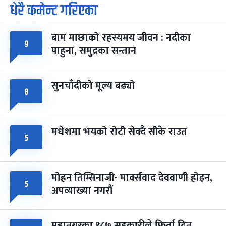
धेरै कमेन्ट गरिएका
पूर्णिमा व्रत
७ महिना बाँकी
७
-
चैत्र ७, २०८३
Mar 21, 2027
आइत
बाम माछाको रहस्यमय जीवन : नदीका
फागुपूर्णिमा
७ महिना बाँकी
८
९
पाहुना, समुद्रका सन्तान
-
चैत्र ८, २०८३
Mar 22, 2027
सोम
सुनचाँदीको मूल्य बढ्यो
८
मधेशमा भयको रोटी सेक्दै सीके राउत
५
मोहन तिम्सिनाजी- मार्क्सवाद देववाणी होइन,
५
अपव्याख्या नगरौं
महानगरका १८७ सहकारीले फिर्ता दिन