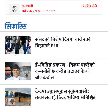
फूलपाती
२ महिना बाँकी
३१
-
असोज ३१ , २०८३
Oct 17, 2026
शनि
कार्तिक सङ्क्रान्ति
२ महिना बाँकी
१
सिफारिस
-
कार्तिक १, २०८३
Oct 18, 2026
आइत
संसद्को विशेष दिनमा बालेनको
महानवमी
२ महिना बाँकी
३
-
बिझाउने दृश्य
कार्तिक ३, २०८३
Oct 20, 2026
मंगल
विजयादशमी
२ महिना बाँकी
४
-
कार्तिक ४, २०८३
Oct 21, 2026
बुध
ई–बिडिङ प्रकरण : विक्रम पाण्डेको
कम्पनीले ७ करोड घटाएर फेर्‍यो
पापा‌ङ्कुशा एकादशी व्रत
२ महिना बाँकी
५
बोलकबोल
-
कार्तिक ५, २०८३
Oct 22, 2026
बिहि
टेन्टमा उकुसमुकुस सुकुमवासी :
कुकुर तिहार
३ महिना बाँकी
२२
-
कार्तिक २२, २०८३
Nov 8, 2026
आइत
तत्काललाई ठिक, भविष्य अनिश्चित
गाई पूजा
३ महिना बाँकी