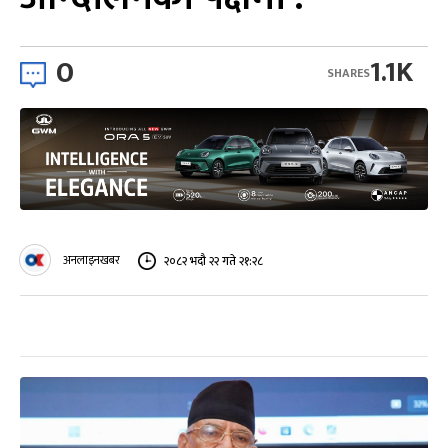
0
1.1K
SHARES
अनलाइनखबर
२०८२ भदौ २२ गते २१:२८