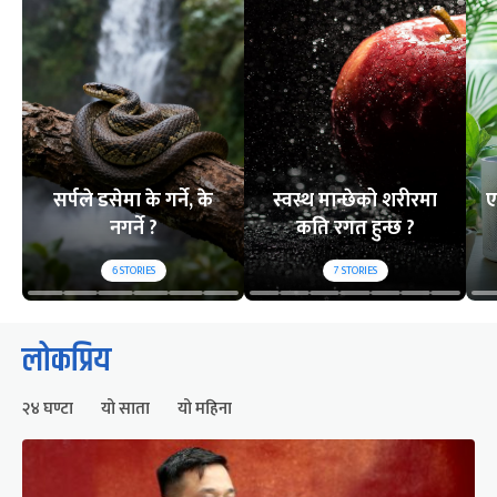
सर्पले डसेमा के गर्ने, के
स्वस्थ मान्छेको शरीरमा
ए
नगर्ने ?
कति रगत हुन्छ ?
6
STORIES
7
STORIES
लोकप्रिय
२४ घण्टा
यो साता
यो महिना