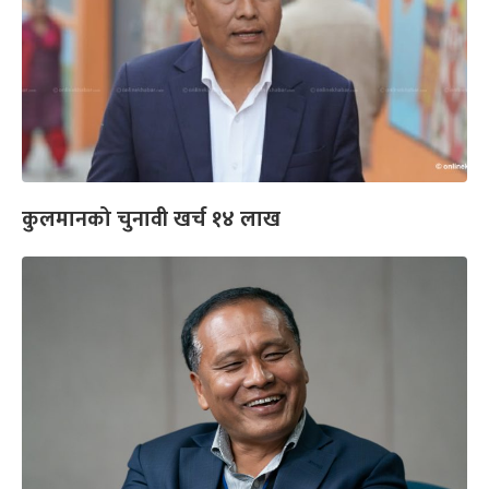
कुलमानको चुनावी खर्च १४ लाख