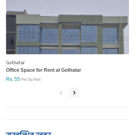
Gothatar
S
Office Space for Rent at Gothatar
H
Rs. 55
R
Per Sq.Feet
‹
›