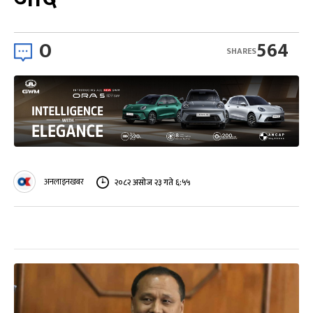
0
564
SHARES
अनलाइनखबर
२०८२ असोज २३ गते ६:५५