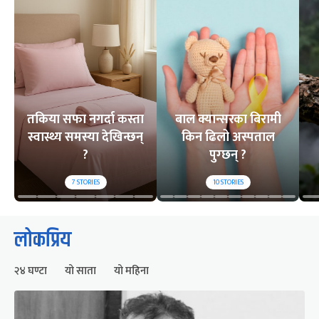
तकिया सफा नगर्दा कस्ता
बाल क्यान्सरका बिरामी
स्वास्थ्य समस्या देखिन्छन्
किन ढिलो अस्पताल
?
पुग्छन् ?
7
STORIES
10
STORIES
लोकप्रिय
२४ घण्टा
यो साता
यो महिना