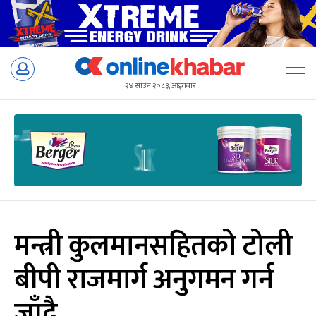
Skip
to
२४ साउन २०८३, आइतबार
content
मन्त्री कुलमानसहितको टोली
बीपी राजमार्ग अनुगमन गर्न
जाँदै