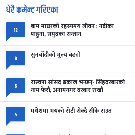
धेरै कमेन्ट गरिएका
पूर्णिमा व्रत
७ महिना बाँकी
७
-
चैत्र ७, २०८३
Mar 21, 2027
आइत
बाम माछाको रहस्यमय जीवन : नदीका
१२
फागुपूर्णिमा
७ महिना बाँकी
८
पाहुना, समुद्रका सन्तान
-
चैत्र ८, २०८३
Mar 22, 2027
सोम
सुनचाँदीको मूल्य बढ्यो
८
रास्वपा सांसद ढकाल भन्छन्- सिंहदरबारको
६
नाम फेरौं, अनामनगर दरबार राखौं
मधेशमा भयको रोटी सेक्दै सीके राउत
५