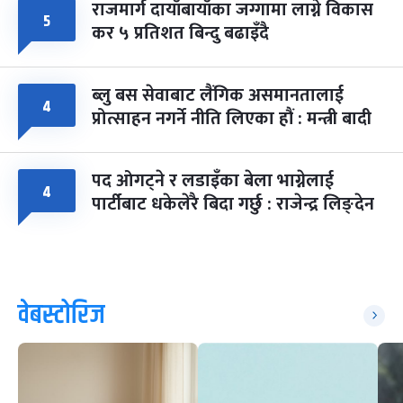
राजमार्ग दायाँबायाँका जग्गामा लाग्ने विकास
५
कर ५ प्रतिशत बिन्दु बढाइँदै
ब्लु बस सेवाबाट लैंगिक असमानतालाई
४
प्रोत्साहन नगर्ने नीति लिएका हौं : मन्त्री बादी
पद ओगट्ने र लडाइँका बेला भाग्नेलाई
४
पार्टीबाट धकेलेरै बिदा गर्छु : राजेन्द्र लिङ्देन
वेबस्टोरिज