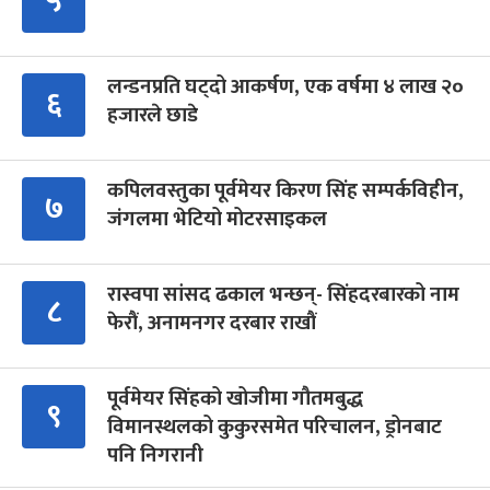
५
लन्डनप्रति घट्दो आकर्षण, एक वर्षमा ४ लाख २०
६
हजारले छाडे
कपिलवस्तुका पूर्वमेयर किरण सिंह सम्पर्कविहीन,
७
जंगलमा भेटियो मोटरसाइकल
रास्वपा सांसद ढकाल भन्छन्- सिंहदरबारको नाम
८
फेरौं, अनामनगर दरबार राखौं
पूर्वमेयर सिंहको खोजीमा गौतमबुद्ध
९
विमानस्थलको कुकुरसमेत परिचालन, ड्रोनबाट
पनि निगरानी