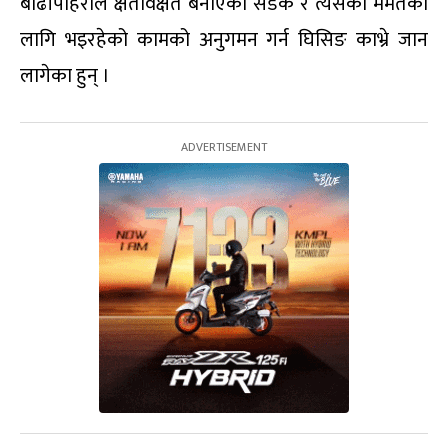
बाढीपहिरोले क्षतविक्षत बनाएको सडक र त्यसको मर्मतका
लागि भइरहेको कामको अनुगमन गर्न घिसिङ काभ्रे जान
लागेका हुन् ।