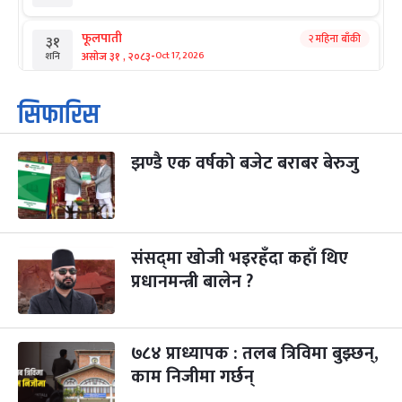
फूलपाती
२ महिना बाँकी
३१
-
असोज ३१ , २०८३
Oct 17, 2026
शनि
कार्तिक सङ्क्रान्ति
२ महिना बाँकी
१
सिफारिस
-
कार्तिक १, २०८३
Oct 18, 2026
आइत
झण्डै एक वर्षको बजेट बराबर बेरुजु
महानवमी
२ महिना बाँकी
३
-
कार्तिक ३, २०८३
Oct 20, 2026
मंगल
विजयादशमी
२ महिना बाँकी
४
-
कार्तिक ४, २०८३
Oct 21, 2026
बुध
संसद्‌मा खोजी भइरहँदा कहाँ थिए
प्रधानमन्त्री बालेन ?
पापा‌ङ्कुशा एकादशी व्रत
२ महिना बाँकी
५
-
कार्तिक ५, २०८३
Oct 22, 2026
बिहि
७८४ प्राध्यापक : तलब त्रिविमा बुझ्छन्,
कुकुर तिहार
३ महिना बाँकी
२२
-
कार्तिक २२, २०८३
काम निजीमा गर्छन्
Nov 8, 2026
आइत