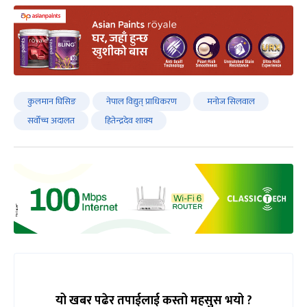
कुलमान घिसिङ
नेपाल विद्युत् प्राधिकरण
मनोज सिलवाल
सर्वोच्च अदालत
हितेन्द्रदेव शाक्य
यो खबर पढेर तपाईलाई कस्तो महसुस भयो ?