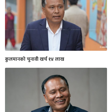
कुलमानको चुनावी खर्च १४ लाख