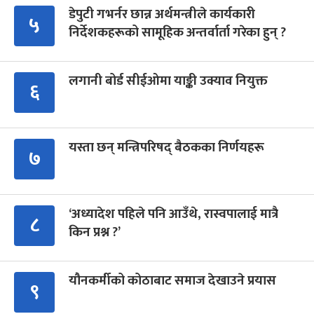
डेपुटी गभर्नर छान्न अर्थमन्त्रीले कार्यकारी
५
निर्देशकहरूको सामूहिक अन्तर्वार्ता गरेका हुन् ?
लगानी बोर्ड सीईओमा याङ्की उक्याव नियुक्त
६
यस्ता छन् मन्त्रिपरिषद् बैठकका निर्णयहरू
७
‘अध्यादेश पहिले पनि आउँथे, रास्वपालाई मात्रै
८
किन प्रश्न ?’
यौनकर्मीको कोठाबाट समाज देखाउने प्रयास
९