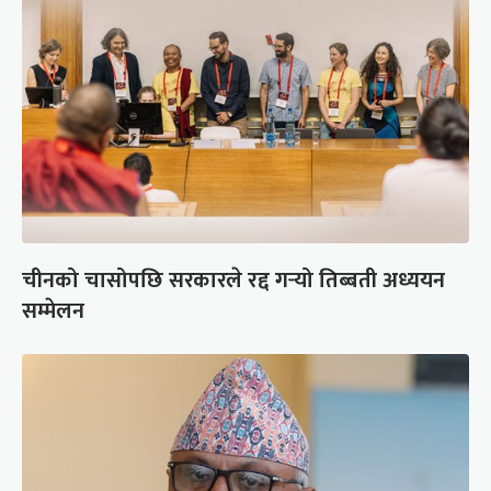
चीनको चासोपछि सरकारले रद्द गर्‍यो तिब्बती अध्ययन
सम्मेलन