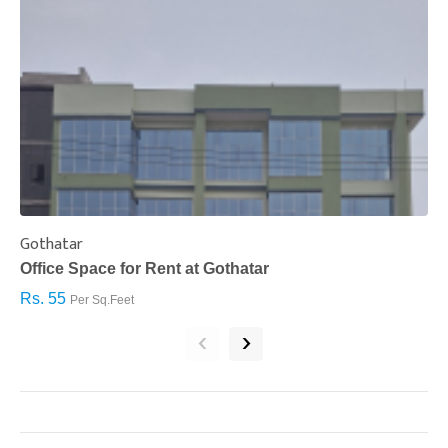
Gothatar
S
Office Space for Rent at Gothatar
H
Rs. 55
R
Per Sq.Feet
‹
›