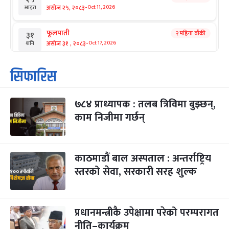
-
असोज २५, २०८३
Oct 11, 2026
आइत
फूलपाती
२ महिना बाँकी
३१
-
असोज ३१ , २०८३
Oct 17, 2026
शनि
कार्तिक सङ्क्रान्ति
२ महिना बाँकी
१
सिफारिस
-
कार्तिक १, २०८३
Oct 18, 2026
आइत
७८४ प्राध्यापक : तलब त्रिविमा बुझ्छन्,
महानवमी
२ महिना बाँकी
३
-
काम निजीमा गर्छन्
कार्तिक ३, २०८३
Oct 20, 2026
मंगल
विजयादशमी
२ महिना बाँकी
४
-
कार्तिक ४, २०८३
Oct 21, 2026
बुध
काठमाडौं बाल अस्पताल : अन्तर्राष्ट्रिय
स्तरको सेवा, सरकारी सरह शुल्क
पापा‌ङ्कुशा एकादशी व्रत
२ महिना बाँकी
५
-
कार्तिक ५, २०८३
Oct 22, 2026
बिहि
प्रधानमन्त्रीकै उपेक्षामा परेको परम्परागत
कुकुर तिहार
३ महिना बाँकी
२२
-
कार्तिक २२, २०८३
नीति–कार्यक्रम
Nov 8, 2026
आइत