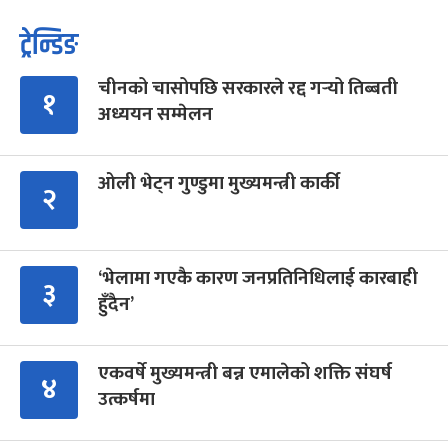
ट्रेन्डिङ
चीनको चासोपछि सरकारले रद्द गर्‍यो तिब्बती
१
अध्ययन सम्मेलन
ओली भेट्न गुण्डुमा मुख्यमन्त्री कार्की
२
‘भेलामा गएकै कारण जनप्रतिनिधिलाई कारबाही
३
हुँदैन’
एकवर्षे मुख्यमन्त्री बन्न एमालेको शक्ति संघर्ष
४
उत्कर्षमा