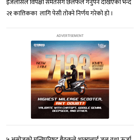
इजलासले विपक्षी समेतसँग छलफल गर्नुपर्ने देखिएको भन्दै
२१ कात्तिकका लागि पेसी तोक्ने निर्णय गरेको हो ।
५ असोजको मन्त्रिपरिषद् बैठकले शाक्यलाई जल तथा ऊर्जा