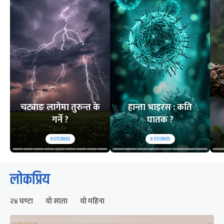
चट्याङ लागेमा तुरुन्त के
हान्ता भाइरस : कति
गर्ने ?
घातक ?
9
STORIES
8
STORIES
लोकप्रिय
२४ घण्टा
यो साता
यो महिना