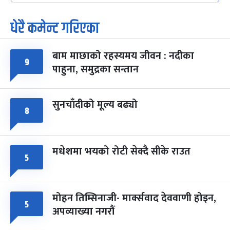
-
फाल्गुन २५, २०८३
Mar 9, 2027
मंगल
धेरै कमेन्ट गरिएका
पूर्णिमा व्रत
७ महिना बाँकी
७
-
चैत्र ७, २०८३
Mar 21, 2027
आइत
बाम माछाको रहस्यमय जीवन : नदीका
९
फागुपूर्णिमा
७ महिना बाँकी
८
पाहुना, समुद्रका सन्तान
-
चैत्र ८, २०८३
Mar 22, 2027
सोम
सुनचाँदीको मूल्य बढ्यो
८
मधेशमा भयको रोटी सेक्दै सीके राउत
५
मोहन तिम्सिनाजी- मार्क्सवाद देववाणी होइन,
५
अपव्याख्या नगरौं