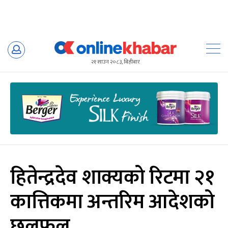
Skip
to
२१ साउन २०८३, बिहीबार
content
हितेन्द्रदेव शाक्यको रिटमा २१
कात्तिकमा अन्तरिम आदेशको
छलफल