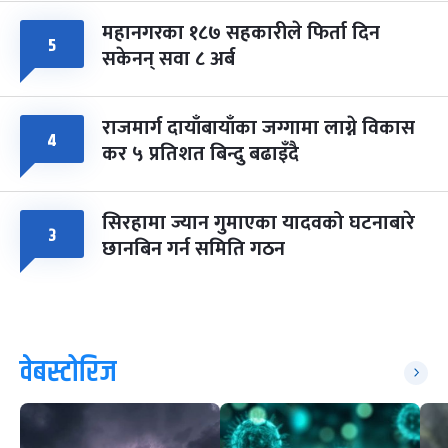
महानगरका १८७ सहकारीले फिर्ता दिन
५
सकेनन् सवा ८ अर्ब
राजमार्ग दायाँबायाँका जग्गामा लाग्ने विकास
४
कर ५ प्रतिशत बिन्दु बढाइँदै
सिरहामा ज्यान गुमाएका यादवको घटनाबारे
३
छानबिन गर्न समिति गठन
वेबस्टोरिज