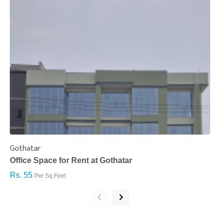
Gothatar
S
Office Space for Rent at Gothatar
H
Rs. 55
R
Per Sq.Feet
‹
›