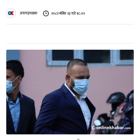
अनलाइनखबर
२०८२ मंसिर २३ गते १८:०२