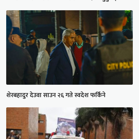
शेरबहादुर देउवा साउन २६ गते स्वदेश फर्किने