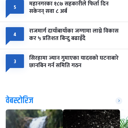
महानगरका १८७ सहकारीले फिर्ता दिन
५
सकेनन् सवा ८ अर्ब
राजमार्ग दायाँबायाँका जग्गामा लाग्ने विकास
४
कर ५ प्रतिशत बिन्दु बढाइँदै
सिरहामा ज्यान गुमाएका यादवको घटनाबारे
३
छानबिन गर्न समिति गठन
वेबस्टोरिज