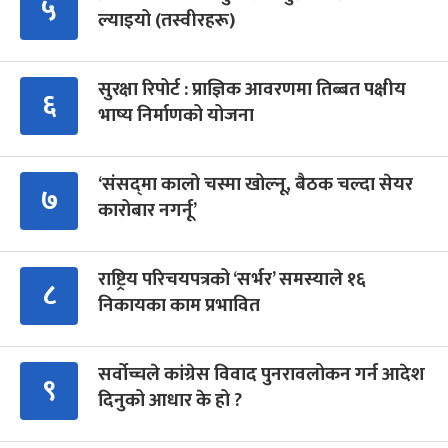
५
ल्याइयो (तस्वीरहरू)
सुरक्षा रिपोर्ट : प्राज्ञिक आवरणमा तिब्बत पक्षीय
६
भाष्य निर्माणको योजना
‘संसद्‍मा कालो चस्मा खोल्नू, बैठक चल्दा सेयर
७
कारोबार नगर्नू’
राष्ट्रिय परिचयपत्रको ‘सर्भर’ समस्याले १६
८
निकायका काम प्रभावित
सर्वोच्चले कांग्रेस विवाद पुनरावलोकन गर्न आदेश
९
दिनुको आधार के हो ?