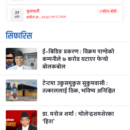
फूलपाती
२ महिना बाँकी
३१
-
असोज ३१ , २०८३
Oct 17, 2026
शनि
कार्तिक सङ्क्रान्ति
२ महिना बाँकी
१
सिफारिस
-
कार्तिक १, २०८३
Oct 18, 2026
आइत
ई–बिडिङ प्रकरण : विक्रम पाण्डेको
महानवमी
२ महिना बाँकी
३
-
कम्पनीले ७ करोड घटाएर फेर्‍यो
कार्तिक ३, २०८३
Oct 20, 2026
मंगल
बोलकबोल
विजयादशमी
२ महिना बाँकी
४
-
कार्तिक ४, २०८३
Oct 21, 2026
बुध
टेन्टमा उकुसमुकुस सुकुमवासी :
तत्काललाई ठिक, भविष्य अनिश्चित
पापा‌ङ्कुशा एकादशी व्रत
२ महिना बाँकी
५
-
कार्तिक ५, २०८३
Oct 22, 2026
बिहि
डा. मनोज शर्मा : चोलेन्द्रशमशेरका
कुकुर तिहार
३ महिना बाँकी
२२
-
कार्तिक २२, २०८३
Nov 8, 2026
आइत
‘हिरा’