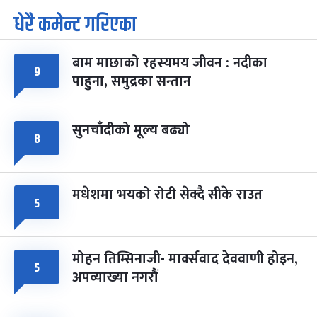
धेरै कमेन्ट गरिएका
पूर्णिमा व्रत
७ महिना बाँकी
७
-
चैत्र ७, २०८३
Mar 21, 2027
आइत
बाम माछाको रहस्यमय जीवन : नदीका
फागुपूर्णिमा
७ महिना बाँकी
८
९
पाहुना, समुद्रका सन्तान
-
चैत्र ८, २०८३
Mar 22, 2027
सोम
सुनचाँदीको मूल्य बढ्यो
८
मधेशमा भयको रोटी सेक्दै सीके राउत
५
मोहन तिम्सिनाजी- मार्क्सवाद देववाणी होइन,
५
अपव्याख्या नगरौं