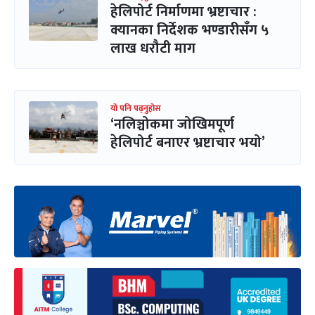
हेलिपोर्ट निर्माणमा भ्रष्टाचार :
क्यानका निर्देशक भण्डारीसँग ५
लाख धरौटी माग
यो पनि पढ्नुहोस
‘नलिञ्चोकमा जोखिमपूर्ण
हेलिपोर्ट बनाएर भ्रष्टाचार भयो’