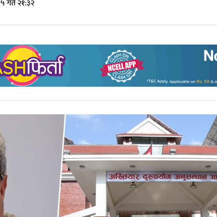
५ गते २१:३२