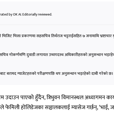
ated by OK AI. Editorially reviewed.
भिजिट भिसा प्रकरणमा सहसचिव तिर्थराज भट्टराईसहित ७ जनामाथि भ्रष्टाचार मुद
गृहसचिव गोकर्णमणि दुवाडी लगायत उच्चपदस्थ अधिकारीहरुको अनुसन्धान भइरहे
टहरुबाट बरामद ग्याजेटहरुको परीक्षणपछि थप अनुसन्धान भइरहेको दाबी गरेको छ।
ाम उदाउन पाएको हुँदैन, त्रिभुवन विमानस्थल अध्यागमन का
ले फेमिली होलिडेजका सञ्चालकलाई म्यासेज गर्छन्, ‘भाई, जस्