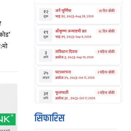
जनै पूर्णिमा
२१ दिन बाँकी
१२
-
भाद्र १२, २०८३
Aug 28, 2026
शुक्र
र
श्रीकृष्ण जन्माष्टमी व्रत
२८ दिन बाँकी
१९
कोड’
-
भाद्र १९, २०८३
Sep 4, 2026
शुक्र
ो:मो
संविधान दिवस
१ महिना बाँकी
३
-
असोज ३, २०८३
Sep 19, 2026
शनि
घटस्थापना
२ महिना बाँकी
२५
-
असोज २५, २०८३
Oct 11, 2026
आइत
फूलपाती
२ महिना बाँकी
३१
-
असोज ३१ , २०८३
Oct 17, 2026
शनि
कार्तिक सङ्क्रान्ति
२ महिना बाँकी
१
सिफारिस
-
कार्तिक १, २०८३
Oct 18, 2026
आइत