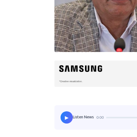
Listen News
0:00
▶