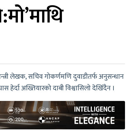
ो:मो’माथि
न्त्री लेखक, सचिव गोकर्णमणि दुवाडीतर्फ अनुसन्धान
स हेर्दा अख्तियारको दाबी विश्वासिलो देखिँदैन ।