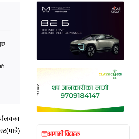
्दा
को
र्यालयका
ट(मात्रै)
आगामी बिदाहरु