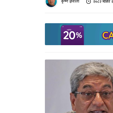
कृष्ण ज्ञवाली
२०८२ मंसिर २