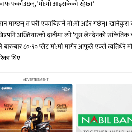
े जवाफ फर्काउछन्, ‘मो:मो आइसकेको रहेछ।’
न माग्छन् त घरी एकाबिहानै मो:मो अर्डर गर्छन्। खानेकुरा 
खिएपनि अख्तियारको दाबीमा त्यो ‘घूस लेनदेनको सांकेतिक 
बारम्बार ८०-९० प्लेट मो:मो मागेर आफूले एक्लै त्यतिधेरै म
गरेका थिए ।