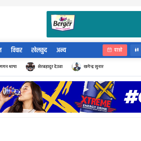
न
विचार
खेलकुद
अन्य
पात्रो
गगन थापा
शेरबहादुर देउवा
खगेन्द्र सुनार