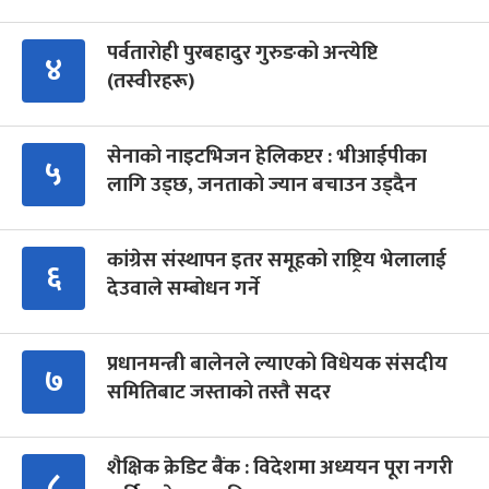
पर्वतारोही पुरबहादुर गुरुङको अन्त्येष्टि
४
(तस्वीरहरू)
सेनाको नाइटभिजन हेलिकप्टर : भीआईपीका
५
लागि उड्छ, जनताको ज्यान बचाउन उड्दैन
कांग्रेस संस्थापन इतर समूहको राष्ट्रिय भेलालाई
६
देउवाले सम्बोधन गर्ने
प्रधानमन्त्री बालेनले ल्याएको विधेयक संसदीय
७
समितिबाट जस्ताको तस्तै सदर
शैक्षिक क्रेडिट बैंक : विदेशमा अध्ययन पूरा नगरी
८