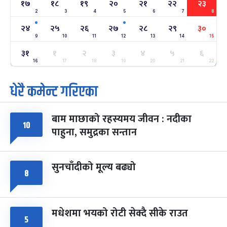
१७
१८
१९
२०
२१
२२
२३
2
3
4
5
6
7
8
अन्तराष्ट्रिय नारी दिवस
७ महिना बाँकी
२४
-
२४
२५
२६
२७
२८
२९
३०
फाल्गुन २४, २०८३
Mar 8, 2027
सोम
9
10
11
12
13
14
15
३१
ग्याल्पो ल्होसार
१
२
३
४
५
६
७ महिना बाँकी
२५
-
फाल्गुन २५, २०८३
Mar 9, 2027
मंगल
16
17
18
19
20
21
22
धेरै कमेन्ट गरिएका
पूर्णिमा व्रत
७ महिना बाँकी
७
-
चैत्र ७, २०८३
Mar 21, 2027
आइत
बाम माछाको रहस्यमय जीवन : नदीका
फागुपूर्णिमा
१०
७ महिना बाँकी
८
पाहुना, समुद्रका सन्तान
-
चैत्र ८, २०८३
Mar 22, 2027
सोम
सुनचाँदीको मूल्य बढ्यो
८
मधेशमा भयको रोटी सेक्दै सीके राउत
५