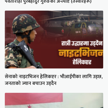
पर्वतारोही पुरबहादुर गुरुङको अन्त्येष्टि (तस्वीरहरू)
सेनाको नाइटभिजन हेलिकप्टर : भीआईपीका लागि उड्छ,
जनताको ज्यान बचाउन उड्दैन