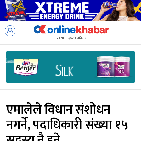
Skip
to
२३ साउन २०८३, शनिबार
content
एमालेले विधान संशोधन
नगर्ने, पदाधिकारी संख्या १५
सदस्य नै हुने