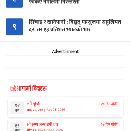
फर्किए नेपालमा निरन्तरता
सिँचाइ र खानेपानी : विद्युत् महसुलमा सहुलियत
९
दर, तर १३ प्रतिशत भ्याटको भार
Advertisment
आगामी बिदाहरु
जनै पूर्णिमा
२० दिन बाँकी
१२
-
भाद्र १२, २०८३
Aug 28, 2026
शुक्र
श्रीकृष्ण जन्माष्टमी व्रत
२७ दिन बाँकी
१९
-
भाद्र १९, २०८३
Sep 4, 2026
शुक्र