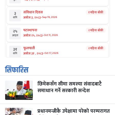
संविधान दिवस
१ महिना बाँकी
३
-
असोज ३, २०८३
Sep 19, 2026
शनि
घटस्थापना
२ महिना बाँकी
२५
-
असोज २५, २०८३
Oct 11, 2026
आइत
फूलपाती
२ महिना बाँकी
३१
-
असोज ३१ , २०८३
Oct 17, 2026
शनि
कार्तिक सङ्क्रान्ति
२ महिना बाँकी
१
सिफारिस
-
कार्तिक १, २०८३
Oct 18, 2026
आइत
छिमेकसँग सीमा समस्या संवादबाटै
महानवमी
२ महिना बाँकी
३
-
समाधान गर्ने सरकारी सन्देश
कार्तिक ३, २०८३
Oct 20, 2026
मंगल
विजयादशमी
२ महिना बाँकी
४
-
कार्तिक ४, २०८३
Oct 21, 2026
बुध
प्रधानमन्त्रीकै उपेक्षामा परेको परम्परागत