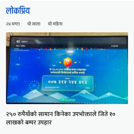
लोकप्रिय
२४ घण्टा
यो साता
यो महिना
२५० रुपैयाँको सामान किनेका उपभोक्ताले जिते १०
लाखको बम्पर उपहार