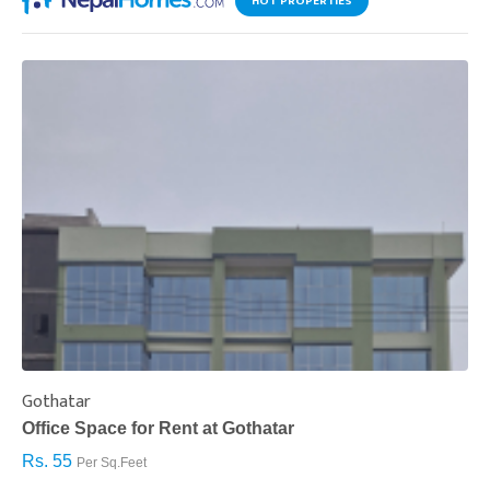
HOT PROPERTIES
Gothatar
S
Office Space for Rent at Gothatar
H
Rs. 55
R
Per Sq.Feet