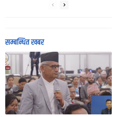
‹
›
सम्बन्धित खबर