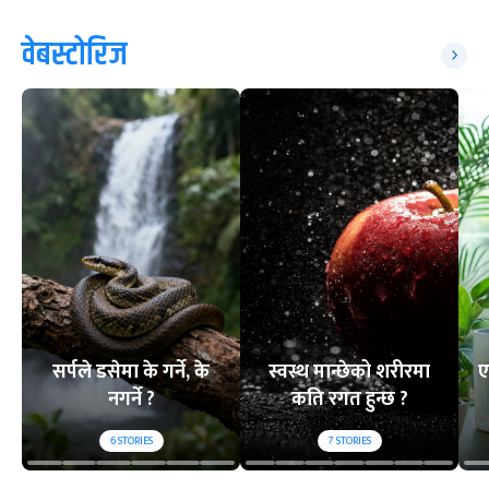
वेबस्टोरिज
सर्पले डसेमा के गर्ने, के
स्वस्थ मान्छेको शरीरमा
ए
नगर्ने ?
कति रगत हुन्छ ?
6
STORIES
7
STORIES