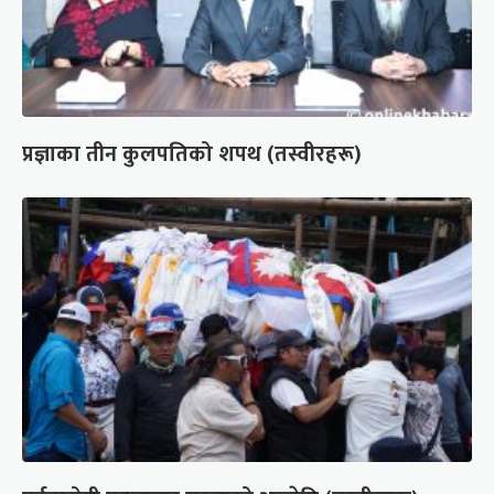
प्रज्ञाका तीन कुलपतिको शपथ (तस्वीरहरू)