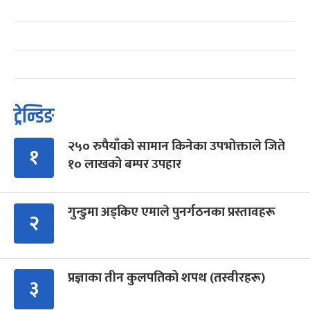
ट्रेन्डिङ
२५० रुपैयाँको सामान किनेका उपभोक्ताले जिते
१
१० लाखको बम्पर उपहार
गुन्डुमा अड्किए एमाले पुनर्गठनका प्रस्तावहरू
२
प्रज्ञाका तीन कुलपतिको शपथ (तस्वीरहरू)
३