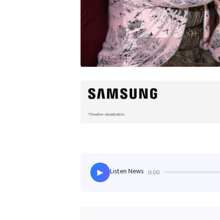
Listen News
0:00
▶