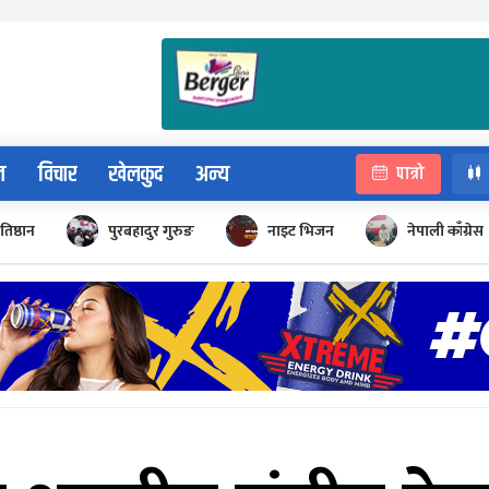
न
विचार
खेलकुद
अन्य
पात्रो
रतिष्ठान
पुरबहादुर गुरुङ
नाइट भिजन
नेपाली काँग्रेस