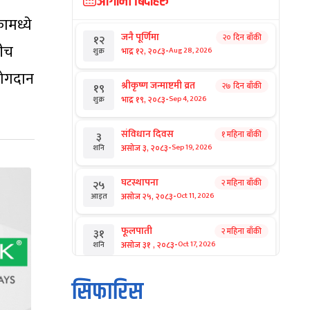
आगामी बिदाहरु
ामध्ये
जनै पूर्णिमा
२० दिन बाँकी
१२
बीच
-
भाद्र १२, २०८३
Aug 28, 2026
शुक्र
 योगदान
श्रीकृष्ण जन्माष्टमी व्रत
२७ दिन बाँकी
१९
-
भाद्र १९, २०८३
Sep 4, 2026
शुक्र
संविधान दिवस
१ महिना बाँकी
३
-
असोज ३, २०८३
Sep 19, 2026
शनि
घटस्थापना
२ महिना बाँकी
२५
-
असोज २५, २०८३
Oct 11, 2026
आइत
फूलपाती
२ महिना बाँकी
३१
-
असोज ३१ , २०८३
Oct 17, 2026
शनि
कार्तिक सङ्क्रान्ति
२ महिना बाँकी
१
सिफारिस
-
कार्तिक १, २०८३
Oct 18, 2026
आइत