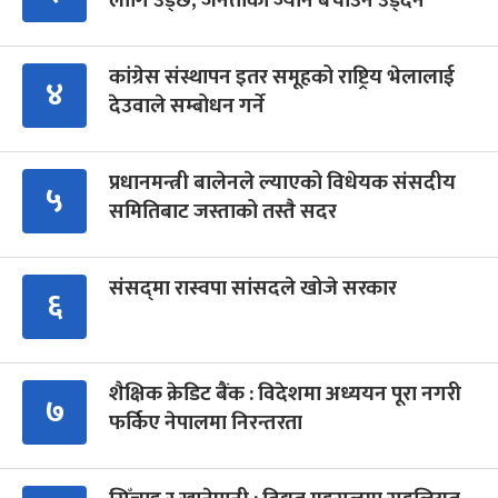
लागि उड्छ, जनताको ज्यान बचाउन उड्दैन
कांग्रेस संस्थापन इतर समूहको राष्ट्रिय भेलालाई
४
देउवाले सम्बोधन गर्ने
प्रधानमन्त्री बालेनले ल्याएको विधेयक संसदीय
५
समितिबाट जस्ताको तस्तै सदर
संसद्‍मा रास्वपा सांसदले खोजे सरकार
६
शैक्षिक क्रेडिट बैंक : विदेशमा अध्ययन पूरा नगरी
७
फर्किए नेपालमा निरन्तरता