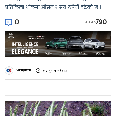
प्रतिकिलो थोकमा औसत २ सय रुपैयाँ बढेको छ ।
0
790
SHARES
अनलाइनखबर
२०८२ पुष १७ गते १२:३०