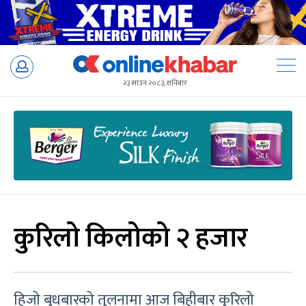
Skip
to
२३ साउन २०८३, शनिबार
content
कुरिलो किलोको २ हजार
हिजो बुधबारको तुलनामा आज बिहीबार कुरिलो