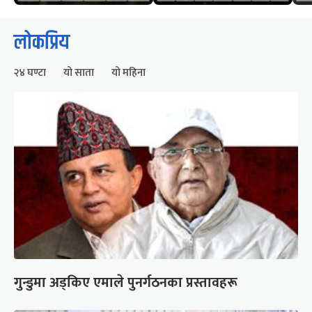
लोकप्रिय
२४ घण्टा
यो साता
यो महिना
गुन्डुमा अड्किए एमाले पुनर्गठनका प्रस्तावहरू