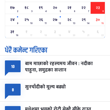
-
फाल्गुन २२, २०८३
Mar 6, 2027
शनि
१७
१८
१९
२०
२१
२२
२३
2
3
4
5
6
7
8
अन्तराष्ट्रिय नारी दिवस
७ महिना बाँकी
२४
-
फाल्गुन २४, २०८३
Mar 8, 2027
सोम
२४
२५
२६
२७
२८
२९
३०
9
10
11
12
13
14
15
ग्याल्पो ल्होसार
७ महिना बाँकी
२५
३१
१
२
३
४
५
६
-
फाल्गुन २५, २०८३
Mar 9, 2027
मंगल
16
17
18
19
20
21
22
धेरै कमेन्ट गरिएका
पूर्णिमा व्रत
७ महिना बाँकी
७
-
चैत्र ७, २०८३
Mar 21, 2027
आइत
बाम माछाको रहस्यमय जीवन : नदीका
फागुपूर्णिमा
७ महिना बाँकी
८
१०
पाहुना, समुद्रका सन्तान
-
चैत्र ८, २०८३
Mar 22, 2027
सोम
सुनचाँदीको मूल्य बढ्यो
८
मधेशमा भयको रोटी सेक्दै सीके राउत