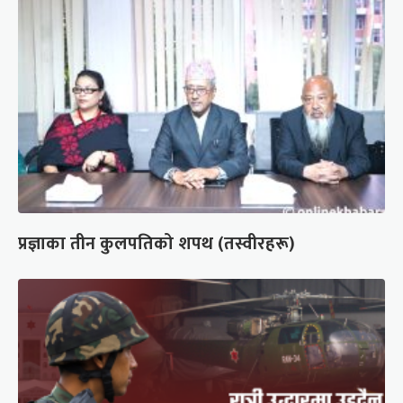
प्रज्ञाका तीन कुलपतिको शपथ (तस्वीरहरू)