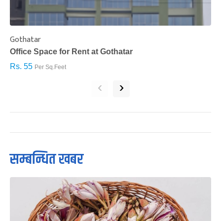
Gothatar
S
Office Space for Rent at Gothatar
H
Rs. 55
R
Per Sq.Feet
‹
›
सम्बन्धित खबर