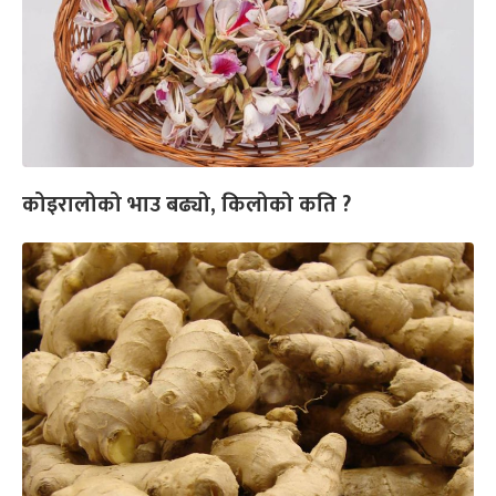
कोइरालोको भाउ बढ्यो, किलोको कति ?