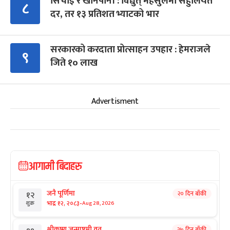
सिँचाइ र खानेपानी : विद्युत् महसुलमा सहुलियत
८
दर, तर १३ प्रतिशत भ्याटको भार
सरकारको करदाता प्रोत्साहन उपहार : हेमराजले
९
जिते १० लाख
Advertisment
आगामी बिदाहरु
जनै पूर्णिमा
२० दिन बाँकी
१२
-
भाद्र १२, २०८३
Aug 28, 2026
शुक्र
श्रीकृष्ण जन्माष्टमी व्रत
२७ दिन बाँकी