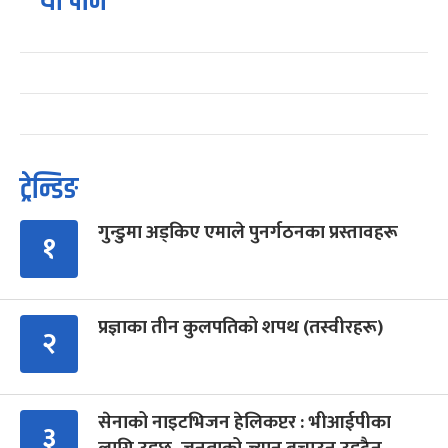
यो पनि
ट्रेन्डिङ
गुन्डुमा अड्किए एमाले पुनर्गठनका प्रस्तावहरू
१
प्रज्ञाका तीन कुलपतिको शपथ (तस्वीरहरू)
२
सेनाको नाइटभिजन हेलिकप्टर : भीआईपीका
३