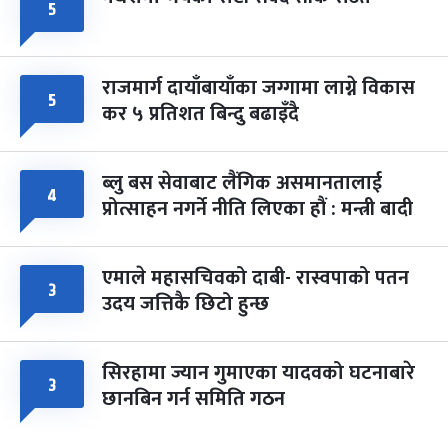
५
राजमार्ग दायाँबायाँका जग्गामा लाग्ने विकास
५
कर ५ प्रतिशत बिन्दु बढाइँदै
ब्लु बस सेवाबाट लैंगिक असमानतालाई
४
प्रोत्साहन नगर्ने नीति लिएका हौं : मन्त्री बादी
एमाले महासचिवको दाबी- रास्वपाको पतन
३
उदय जत्तिकै छिटो हुन्छ
सिरहामा ज्यान गुमाएका यादवको घटनाबारे
३
छानबिन गर्न समिति गठन