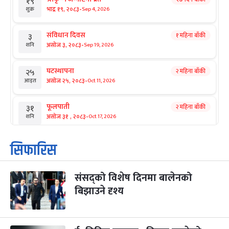
१९
-
भाद्र १९, २०८३
Sep 4, 2026
शुक्र
संविधान दिवस
१ महिना बाँकी
३
-
असोज ३, २०८३
Sep 19, 2026
शनि
घटस्थापना
२ महिना बाँकी
२५
-
असोज २५, २०८३
Oct 11, 2026
आइत
फूलपाती
२ महिना बाँकी
३१
-
असोज ३१ , २०८३
Oct 17, 2026
शनि
कार्तिक सङ्क्रान्ति
२ महिना बाँकी
१
सिफारिस
-
कार्तिक १, २०८३
Oct 18, 2026
आइत
संसद्को विशेष दिनमा बालेनको
महानवमी
२ महिना बाँकी
३
-
बिझाउने दृश्य
कार्तिक ३, २०८३
Oct 20, 2026
मंगल
विजयादशमी
२ महिना बाँकी
४
-
कार्तिक ४, २०८३
Oct 21, 2026
बुध