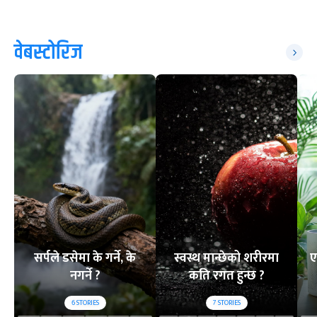
वेबस्टोरिज
सर्पले डसेमा के गर्ने, के
स्वस्थ मान्छेको शरीरमा
ए
नगर्ने ?
कति रगत हुन्छ ?
6
STORIES
7
STORIES