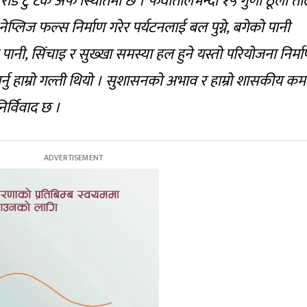
ेडि टु टेक अफ स्थितिमा छ । फेवातालभन्दा १५ गुणा ठूलो ताल 
ेप्लिज फल्स निर्माण गरेर पर्यटनलाई बल पुग्ने, बगेको पानी
ी, सिंचाइ र सुख्खा समस्या हल हुने यस्तो परियोजना निर्मा
ु हाम्रो गल्ती थियो । सुशासनको अभाव र हाम्रो शासकीय कम
र्विवाद छ ।