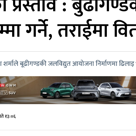
ो प्रस्ताव : बुढीगण
ा गर्ने, तराईमा वित
प्रकाश शर्माले बूढीगण्डकी जलविद्युत आयोजना निर्माणमा ढि
ते १३:०६