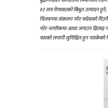
बुढीगण्डकी परियोजना निर्माणका लागि र
१२ सय मेगावाटको बिधुत उत्पादन हुने, न
चितवनमा संकलन गरेर मधेसको पिउने पान
गरेर नागरिकमा आशा जगाउन ढिलाइ गर्न
यसको लगानी सुनिश्चित हुन नसकेको नि