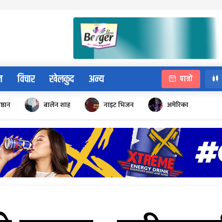
न
विचार
खेलकुद
अन्य
पात्रो
िष्ठान
बालेन शाह
नाइट भिजन
अमेरिका