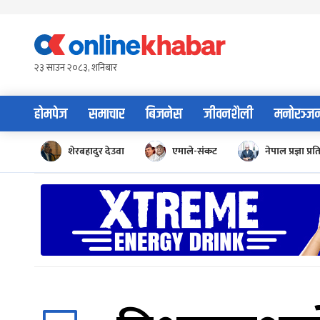
Skip
to
content
२३ साउन २०८३, शनिबार
होमपेज
समाचार
बिजनेस
जीवनशैली
मनोरञ्ज
शेरबहादुर देउवा
एमाले-संकट
नेपाल प्रज्ञा प्रत