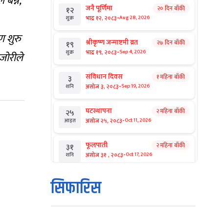
बन्ने,
जनै पूर्णिमा
२० दिन बाँकी
१२
-
भाद्र १२, २०८३
Aug 28, 2026
शुक्र
ण शुरु
श्रीकृष्ण जन्माष्टमी व्रत
२७ दिन बाँकी
१९
-
भाद्र १९, २०८३
Sep 4, 2026
शुक्र
जोरीले
संविधान दिवस
१ महिना बाँकी
३
-
असोज ३, २०८३
Sep 19, 2026
शनि
घटस्थापना
२ महिना बाँकी
२५
-
असोज २५, २०८३
Oct 11, 2026
आइत
फूलपाती
२ महिना बाँकी
३१
-
असोज ३१ , २०८३
Oct 17, 2026
शनि
कार्तिक सङ्क्रान्ति
२ महिना बाँकी
१
सिफारिस
-
कार्तिक १, २०८३
Oct 18, 2026
आइत
महानवमी
२ महिना बाँकी
३