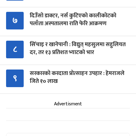
दिउँसो डाक्टर, नर्स कुटिएको कालीकोटको
७
पलाँता अस्पतालमा राति फेरि आक्रमण
सिँचाइ र खानेपानी : विद्युत् महसुलमा सहुलियत
८
दर, तर १३ प्रतिशत भ्याटको भार
सरकारको करदाता प्रोत्साहन उपहार : हेमराजले
९
जिते १० लाख
Advertisment