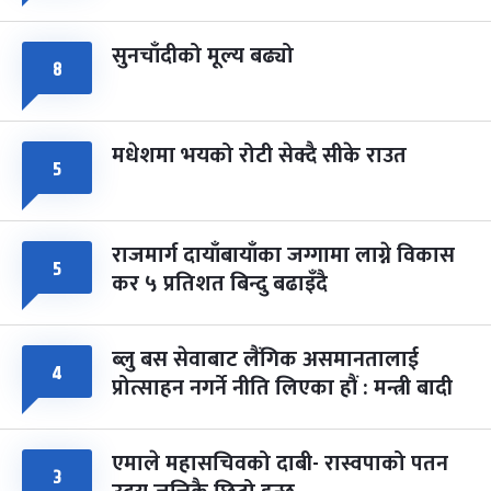
सुनचाँदीको मूल्य बढ्यो
८
मधेशमा भयको रोटी सेक्दै सीके राउत
५
राजमार्ग दायाँबायाँका जग्गामा लाग्ने विकास
५
कर ५ प्रतिशत बिन्दु बढाइँदै
ब्लु बस सेवाबाट लैंगिक असमानतालाई
४
प्रोत्साहन नगर्ने नीति लिएका हौं : मन्त्री बादी
एमाले महासचिवको दाबी- रास्वपाको पतन
३