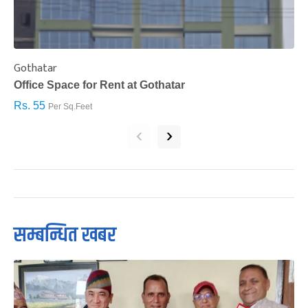
Gothatar
S
Office Space for Rent at Gothatar
H
Rs. 55
R
Per Sq.Feet
‹
›
सम्बन्धित खबर