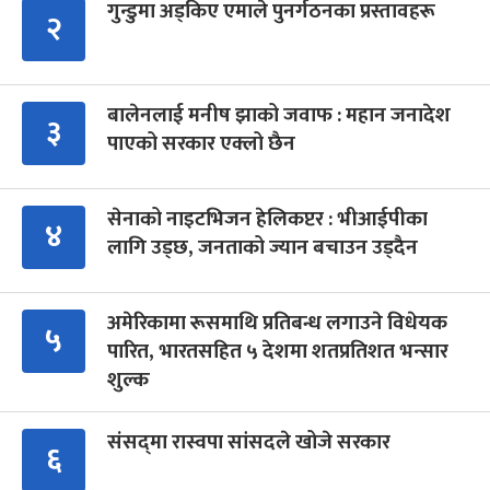
गुन्डुमा अड्किए एमाले पुनर्गठनका प्रस्तावहरू
२
बालेनलाई मनीष झाको जवाफ : महान जनादेश
३
पाएको सरकार एक्लो छैन
सेनाको नाइटभिजन हेलिकप्टर : भीआईपीका
४
लागि उड्छ, जनताको ज्यान बचाउन उड्दैन
अमेरिकामा रूसमाथि प्रतिबन्ध लगाउने विधेयक
५
पारित, भारतसहित ५ देशमा शतप्रतिशत भन्सार
शुल्क
संसद्‍मा रास्वपा सांसदले खोजे सरकार
६