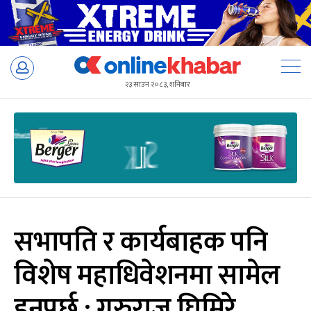
Skip
to
२३ साउन २०८३, शनिबार
content
सभापति र कार्यबाहक पनि
विशेष महाधिवेशनमा सामेल
हुनुपर्छ : गुरुराज घिमिरे