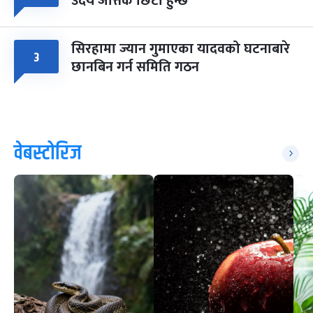
उदय जत्तिकै छिटो हुन्छ
सिरहामा ज्यान गुमाएका यादवको घटनाबारे
३
छानबिन गर्न समिति गठन
वेबस्टोरिज