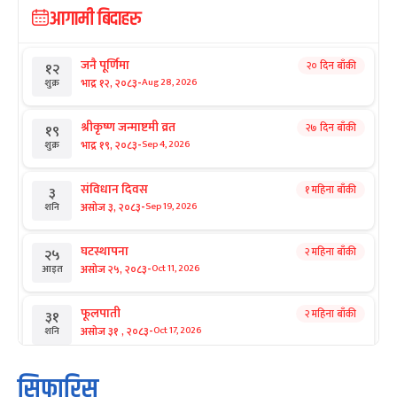
आगामी बिदाहरु
जनै पूर्णिमा
२० दिन बाँकी
१२
-
भाद्र १२, २०८३
Aug 28, 2026
शुक्र
श्रीकृष्ण जन्माष्टमी व्रत
२७ दिन बाँकी
१९
-
भाद्र १९, २०८३
Sep 4, 2026
शुक्र
संविधान दिवस
१ महिना बाँकी
३
-
असोज ३, २०८३
Sep 19, 2026
शनि
घटस्थापना
२ महिना बाँकी
२५
-
असोज २५, २०८३
Oct 11, 2026
आइत
फूलपाती
२ महिना बाँकी
३१
-
असोज ३१ , २०८३
Oct 17, 2026
शनि
कार्तिक सङ्क्रान्ति
२ महिना बाँकी
१
सिफारिस
-
कार्तिक १, २०८३
Oct 18, 2026
आइत