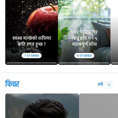
एयर प्युरिफायर
स्वस्थ मान्छेको शरीरमा
किन्नुअघि गर्ने ५
कति रगत हुन्छ ?
महत्त्वपूर्ण जाँच
7
STORIES
6
STORIES
फिचर
सबै