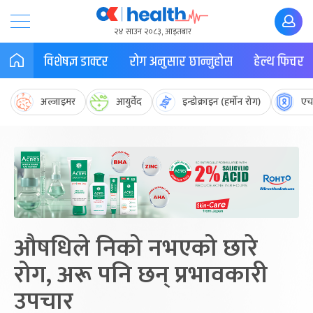
२४ साउन २०८३, आइतबार
विशेषज्ञ डाक्टर
रोग अनुसार छान्नुहोस
हेल्थ फिचर
अल्जाइमर
आयुर्वेद
इन्डोक्राइन (हर्मोन रोग)
एच
औषधिले निको नभएको छारे
रोग, अरू पनि छन् प्रभावकारी
उपचार