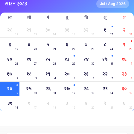
साउन २०८३
Jul
Aug 2026
/
आ
सो
मं
बु
बि
शु
श
२८
२९
३०
३१
३२
१
२
12
13
14
15
16
17
18
३
४
५
६
७
८
९
19
20
21
22
23
24
25
१०
११
१२
१३
१४
१५
१६
26
27
28
29
30
31
1
१७
१८
१९
२०
२१
२२
२३
2
3
4
5
6
7
8
२४
२५
२६
२७
२८
२९
३०
9
10
11
12
13
14
15
३१
१
२
३
४
५
६
16
17
18
19
20
21
22