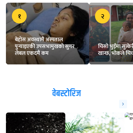
१
२
बेहोस अवस्थामै अस्पताल
पुर्‍याइएकी उपसभामुखको सुगर
चिसो भुइँमा सुत्
लेबल एकदमै कम
खान्छ, भोकले चिच्
वेबस्टोरिज