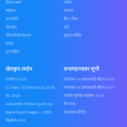
विचार/ब्लग
पर्यटन
साहित्य
रोजगार
अन्तर्वार्ता
बैँक / वित्त
खेलकुद़़
अटो
जीवनशैली/स्वास्थ्य
सूचना-प्रविधि
प्रवास
अन्तर्राष्ट्रिय
खेलकुद लाईभ
अनलाइनखबर सूची
एनपीएल २०८१
नेपालका ५० प्रभावशाली महिला २०८१
ICC Men T20 World Cup 2024
नेपालका ५० प्रभावशाली महिला २०८०
IPL 2024
चालीस मुनिका चालीस- २०८१
Aaha RARA Pokhara gold cup
मेरो कथा
Nepal Super League - 2080
फ्रन्टलाइन हिरोज्
विश्वकप २०२२