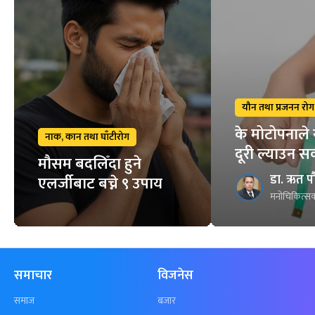
यौन तथा प्रजनन रोग
के मोटोपनाले 
नाक, कान तथा घाँटीरोग
दूरी ल्याउन स
मौसम बदलिँदा हुने
डा. ऋत प
एलर्जीबाट बच्ने ९ उपाय
मनोचिकित्सक
समाचार
विजनेस
समाज
बजार