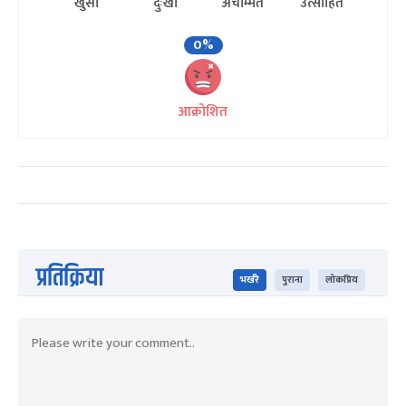
खुसी
दुःखी
अचम्मित
उत्साहित
0%
आक्रोशित
प्रतिक्रिया
भर्खरै
पुराना
लोकप्रिय