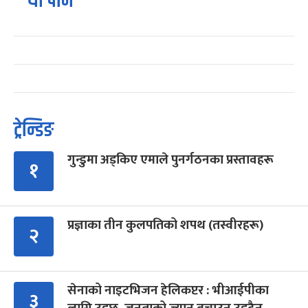
यो पनि
ट्रेन्डिङ
गुन्डुमा अड्किए एमाले पुनर्गठनका प्रस्तावहरू
१
प्रज्ञाका तीन कुलपतिको शपथ (तस्वीरहरू)
२
सेनाको नाइटभिजन हेलिकप्टर : भीआईपीका
३