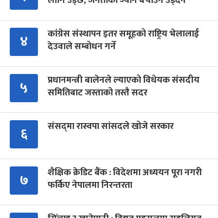
लागि उड्छ, जनताको ज्यान बचाउन उड्दैन
कांग्रेस संस्थापन इतर समूहको राष्ट्रिय भेलालाई
४
देउवाले सम्बोधन गर्ने
प्रधानमन्त्री बालेनले ल्याएको विधेयक संसदीय
५
समितिबाट जस्ताको तस्तै सदर
संसद्‍मा रास्वपा सांसदले खोजे सरकार
६
शैक्षिक क्रेडिट बैंक : विदेशमा अध्ययन पूरा नगरी
७
फर्किए नेपालमा निरन्तरता