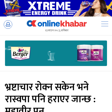
Skip
to
२३ साउन २०८३, शनिबार
content
भ्रष्टाचार रोक्न सकेन भने
रास्वपा पनि हराएर जान्छ :
महावीर पुन