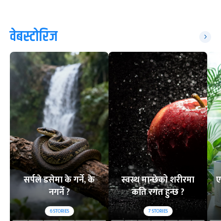
वेबस्टोरिज
सर्पले डसेमा के गर्ने, के
स्वस्थ मान्छेको शरीरमा
ए
नगर्ने ?
कति रगत हुन्छ ?
6
STORIES
7
STORIES