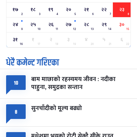
-
फाल्गुन २२, २०८३
Mar 6, 2027
शनि
१७
१८
१९
२०
२१
२२
२३
2
3
4
5
6
7
8
अन्तराष्ट्रिय नारी दिवस
७ महिना बाँकी
२४
-
फाल्गुन २४, २०८३
Mar 8, 2027
सोम
२४
२५
२६
२७
२८
२९
३०
9
10
11
12
13
14
15
ग्याल्पो ल्होसार
७ महिना बाँकी
२५
३१
१
२
३
४
५
६
-
फाल्गुन २५, २०८३
Mar 9, 2027
मंगल
16
17
18
19
20
21
22
धेरै कमेन्ट गरिएका
पूर्णिमा व्रत
७ महिना बाँकी
७
-
चैत्र ७, २०८३
Mar 21, 2027
आइत
बाम माछाको रहस्यमय जीवन : नदीका
फागुपूर्णिमा
७ महिना बाँकी
८
१०
पाहुना, समुद्रका सन्तान
-
चैत्र ८, २०८३
Mar 22, 2027
सोम
सुनचाँदीको मूल्य बढ्यो
८
मधेशमा भयको रोटी सेक्दै सीके राउत