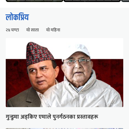
लोकप्रिय
२४ घण्टा
यो साता
यो महिना
गुन्डुमा अड्किए एमाले पुनर्गठनका प्रस्तावहरू