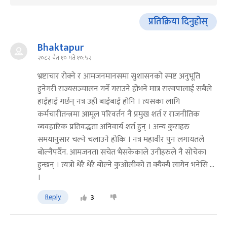
प्रतिक्रिया दिनुहोस्
Bhaktapur
२०८२ चैत १० गते १०:५२
भ्रष्टाचार रोक्‍ने र आमजनमानसमा सुशासनको स्पष्ट अनुभूति
हुनेगरी राज्यसञ्‍चालन गर्ने गराउने होभने मात्र रास्वपालाई सबैले
हाईहाई गर्छन् नत्र उही बाईबाई होनि । त्यसका लागि
कर्मचारीतन्त्रमा आमूल परिवर्तन नै प्रमुख शर्त र राजनीतिक
व्यवहारिक प्रतिवद्धता अनिवार्य शर्त हुन् । अन्य कुराहरु
समयानुसार चल्‍ने चलाउने होकि । नत्र महावीर पुन लगायतले
बोल्‍नैपर्दैन. आमजनता सचेत भैसकेकाले उनीहरुले नै सोचेका
हुन्छन् । त्यत्रो धेरै धेरै बोल्‍ने कुओलीको त क्यैक्यै लागेन भनेसि ...
।
Reply
3