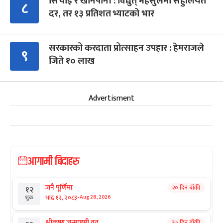
सिँचाइ र खानेपानी : विद्युत् महसुलमा सहुलियत
८
दर, तर १३ प्रतिशत भ्याटको भार
सरकारको करदाता प्रोत्साहन उपहार : हेमराजले
९
जिते १० लाख
Advertisment
आगामी बिदाहरु
जनै पूर्णिमा
२० दिन बाँकी
१२
-
भाद्र १२, २०८३
Aug 28, 2026
शुक्र
श्रीकृष्ण जन्माष्टमी व्रत
२७ दिन बाँकी