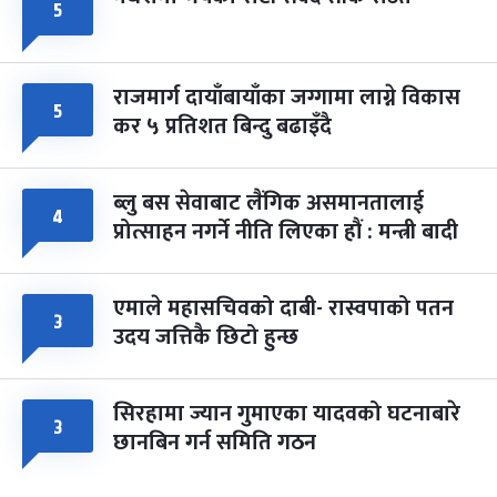
५
राजमार्ग दायाँबायाँका जग्गामा लाग्ने विकास
५
कर ५ प्रतिशत बिन्दु बढाइँदै
ब्लु बस सेवाबाट लैंगिक असमानतालाई
४
प्रोत्साहन नगर्ने नीति लिएका हौं : मन्त्री बादी
एमाले महासचिवको दाबी- रास्वपाको पतन
३
उदय जत्तिकै छिटो हुन्छ
सिरहामा ज्यान गुमाएका यादवको घटनाबारे
३
छानबिन गर्न समिति गठन