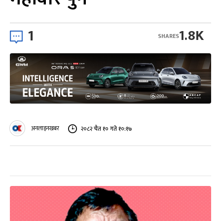
1
1.8K
SHARES
अनलाइनखबर
२०८२ चैत १० गते १०:१७