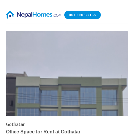
HOT PROPERTIES
Gothatar
S
Office Space for Rent at Gothatar
H