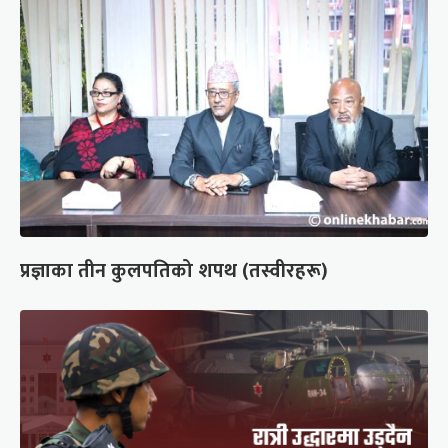
प्रज्ञाका तीन कुलपतिको शपथ (तस्वीरहरू)