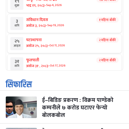
१९
-
भाद्र १९, २०८३
Sep 4, 2026
शुक्र
संविधान दिवस
१ महिना बाँकी
३
-
असोज ३, २०८३
Sep 19, 2026
शनि
घटस्थापना
२ महिना बाँकी
२५
-
असोज २५, २०८३
Oct 11, 2026
आइत
फूलपाती
२ महिना बाँकी
३१
-
असोज ३१ , २०८३
Oct 17, 2026
शनि
कार्तिक सङ्क्रान्ति
२ महिना बाँकी
१
सिफारिस
-
कार्तिक १, २०८३
Oct 18, 2026
आइत
ई–बिडिङ प्रकरण : विक्रम पाण्डेको
महानवमी
२ महिना बाँकी
३
-
कम्पनीले ७ करोड घटाएर फेर्‍यो
कार्तिक ३, २०८३
Oct 20, 2026
मंगल
बोलकबोल
विजयादशमी
२ महिना बाँकी
४
-
कार्तिक ४, २०८३
Oct 21, 2026
बुध