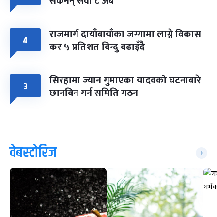
सकेनन् सवा ८ अर्ब
राजमार्ग दायाँबायाँका जग्गामा लाग्ने विकास
४
कर ५ प्रतिशत बिन्दु बढाइँदै
सिरहामा ज्यान गुमाएका यादवको घटनाबारे
३
छानबिन गर्न समिति गठन
वेबस्टोरिज