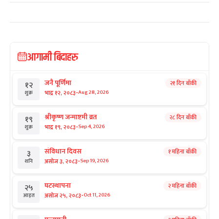
आगामी बिदाहरु
जनै पूर्णिमा
२१ दिन बाँकी
१२
-
भाद्र १२, २०८३
Aug 28, 2026
शुक्र
श्रीकृष्ण जन्माष्टमी व्रत
२८ दिन बाँकी
१९
-
भाद्र १९, २०८३
Sep 4, 2026
शुक्र
संविधान दिवस
१ महिना बाँकी
३
-
असोज ३, २०८३
Sep 19, 2026
शनि
घटस्थापना
२ महिना बाँकी
२५
-
असोज २५, २०८३
Oct 11, 2026
आइत