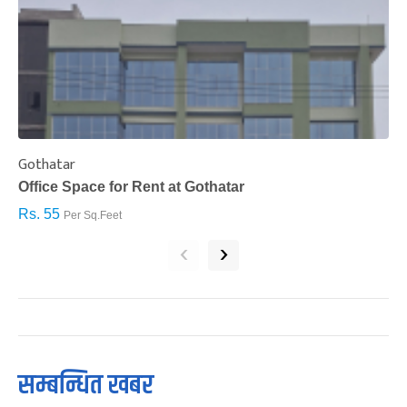
Gothatar
S
Office Space for Rent at Gothatar
H
Rs. 55
R
Per Sq.Feet
‹
›
सम्बन्धित खबर