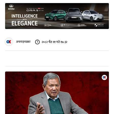
अनलाइनखबर
२०८२ चैत ११ गते १७:३२