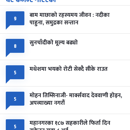
-
चैत्र ७, २०८३
Mar 21, 2027
आइत
बाम माछाको रहस्यमय जीवन : नदीका
फागुपूर्णिमा
७ महिना बाँकी
८
९
पाहुना, समुद्रका सन्तान
-
चैत्र ८, २०८३
Mar 22, 2027
सोम
सुनचाँदीको मूल्य बढ्यो
८
मधेशमा भयको रोटी सेक्दै सीके राउत
५
मोहन तिम्सिनाजी- मार्क्सवाद देववाणी होइन,
५
अपव्याख्या नगरौं
महानगरका १८७ सहकारीले फिर्ता दिन
५