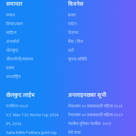
समाचार
विजनेस
समाज
बजार
विचार/ब्लग
पर्यटन
साहित्य
रोजगार
अन्तर्वार्ता
बैँक / वित्त
खेलकुद़़
अटो
जीवनशैली/स्वास्थ्य
सूचना-प्रविधि
प्रवास
अन्तर्राष्ट्रिय
खेलकुद लाईभ
अनलाइनखबर सूची
एनपीएल २०८१
नेपालका ५० प्रभावशाली महिला २०८१
ICC Men T20 World Cup 2024
नेपालका ५० प्रभावशाली महिला २०८०
IPL 2024
चालीस मुनिका चालीस- २०८१
Aaha RARA Pokhara gold cup
मेरो कथा