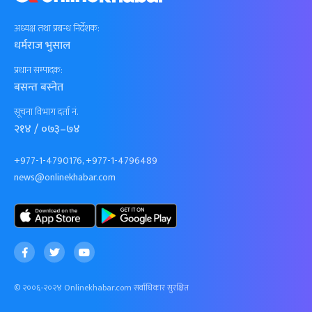
अध्यक्ष तथा प्रबन्ध निर्देशक:
धर्मराज भुसाल
प्रधान सम्पादक:
बसन्त बस्नेत
सूचना विभाग दर्ता नं.
२१४ / ०७३–७४
+977-1-4790176, +977-1-4796489
news@onlinekhabar.com
© २००६-२०२४ Onlinekhabar.com सर्वाधिकार सुरक्षित