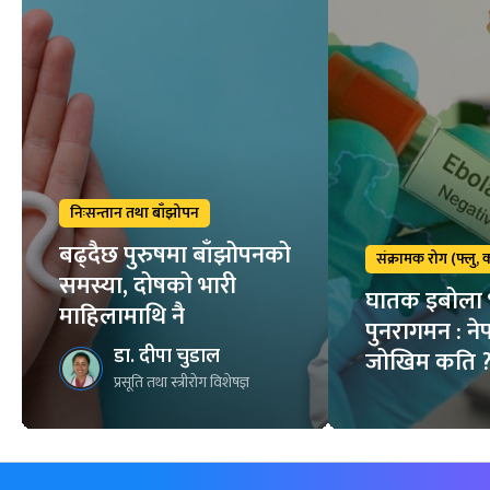
निःसन्तान तथा बाँझोपन
बढ्दैछ पुरुषमा बाँझोपनको
संक्रामक रोग (फ्लु,
समस्या, दोषको भारी
घातक इबोला
माहिलामाथि नै
पुनरागमन : न
डा. दीपा चुडाल
जोखिम कति 
प्रसूति तथा स्त्रीरोग विशेषज्ञ