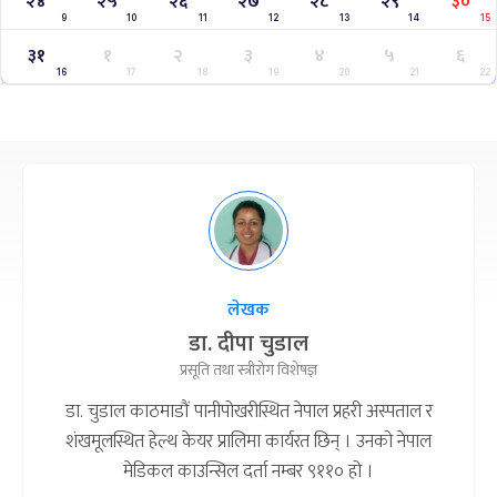
२४
२५
२६
२७
२८
२९
३०
9
10
11
12
13
14
15
३१
१
२
३
४
५
६
16
17
18
19
20
21
22
लेखक
डा. दीपा चुडाल
प्रसूति तथा स्त्रीरोग विशेषज्ञ
डा. चुडाल काठमाडौं पानीपोखरीस्थित नेपाल प्रहरी अस्पताल र
शंखमूलस्थित हेल्थ केयर प्रालिमा कार्यरत छिन् । उनको नेपाल
मेडिकल काउन्सिल दर्ता नम्बर ९११० हो ।