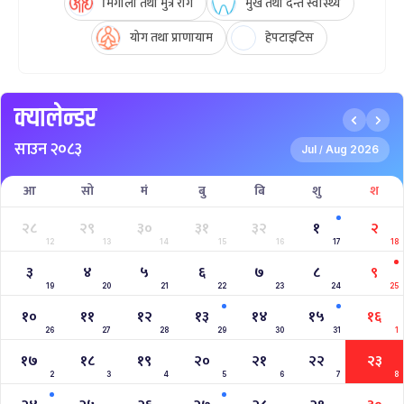
मिर्गौला तथा मुत्र रोग
मुख तथा दन्त स्वास्थ्य
योग तथा प्राणायाम
हेपटाइटिस
क्यालेन्डर
साउन २०८३
Jul
Aug 2026
/
आ
सो
मं
बु
बि
शु
श
२८
२९
३०
३१
३२
१
२
12
13
14
15
16
17
18
३
४
५
६
७
८
९
19
20
21
22
23
24
25
१०
११
१२
१३
१४
१५
१६
26
27
28
29
30
31
1
१७
१८
१९
२०
२१
२२
२३
2
3
4
5
6
7
8