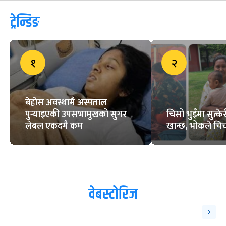
ट्रेन्डिङ
१
२
बेहोस अवस्थामै अस्पताल
पुर्‍याइएकी उपसभामुखको सुगर
चिसो भुइँमा सुत्
लेबल एकदमै कम
खान्छ, भोकले चिच्
वेबस्टोरिज