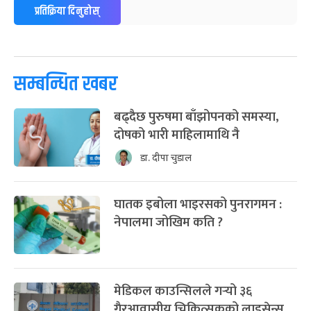
प्रतिक्रिया दिनुहोस्
सम्बन्धित खबर
बढ्दैछ पुरुषमा बाँझोपनको समस्या,
दोषको भारी माहिलामाथि नै
डा. दीपा चुडाल
घातक इबोला भाइरसको पुनरागमन :
नेपालमा जोखिम कति ?
मेडिकल काउन्सिलले गर्‍यो ३६
गैरआवासीय चिकित्सकको लाइसेन्स