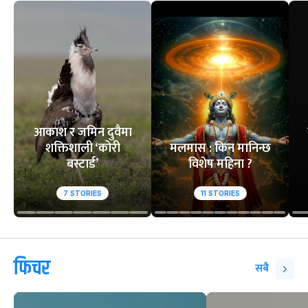
आकाश र जमिन दुवैमा
शक्तिशाली ‘कोरी
मलमास : किन मानिन्छ
बस्टार्ड’
विशेष महिना ?
7
STORIES
11
STORIES
फिचर
सबै