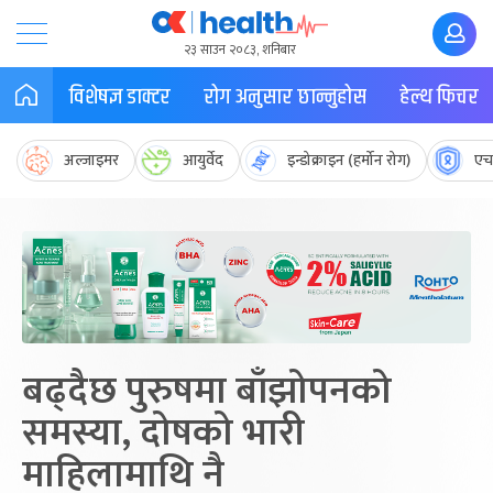
२३ साउन २०८३, शनिबार
विशेषज्ञ डाक्टर
रोग अनुसार छान्नुहोस
हेल्थ फिचर
अल्जाइमर
आयुर्वेद
इन्डोक्राइन (हर्मोन रोग)
एच
बढ्दैछ पुरुषमा बाँझोपनको
समस्या, दोषको भारी
माहिलामाथि नै