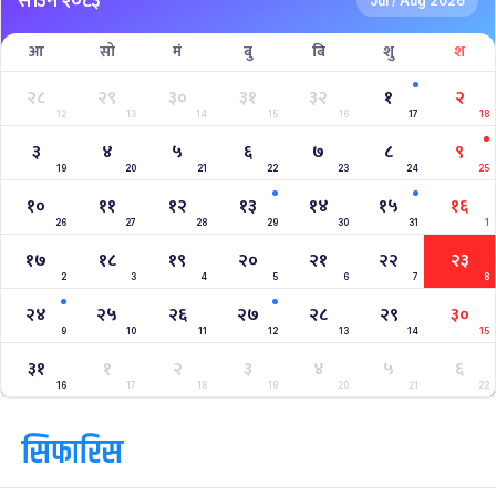
साउन २०८३
Jul
Aug 2026
/
आ
सो
मं
बु
बि
शु
श
२८
२९
३०
३१
३२
१
२
12
13
14
15
16
17
18
३
४
५
६
७
८
९
19
20
21
22
23
24
25
१०
११
१२
१३
१४
१५
१६
26
27
28
29
30
31
1
१७
१८
१९
२०
२१
२२
२३
2
3
4
5
6
7
8
२४
२५
२६
२७
२८
२९
३०
9
10
11
12
13
14
15
३१
१
२
३
४
५
६
16
17
18
19
20
21
22
सिफारिस