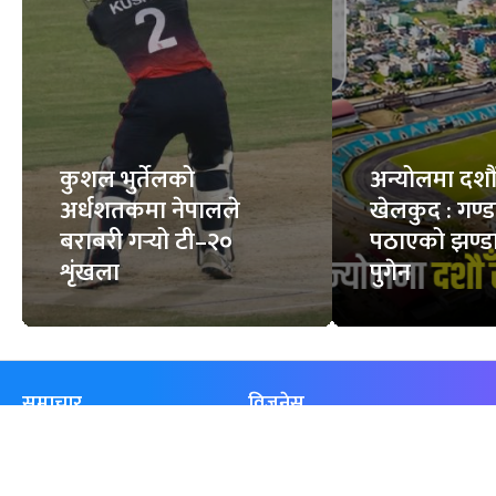
कुशल भुर्तेलको
अन्योलमा दशौँ र
अर्धशतकमा नेपालले
खेलकुद : गण्
बराबरी गर्‍यो टी–२०
पठाएको झण्डा
शृंखला
पुगेन
समाचार
विजनेस
समाज
बजार
विचार/ब्लग
पर्यटन