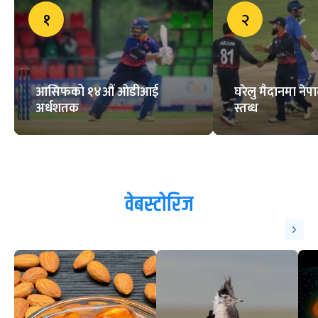
१
२
आसिफको १४औं ओडीआई
घरेलु मैदानमा नेप
अर्धशतक
स्तब्ध
वेबस्टोरिज