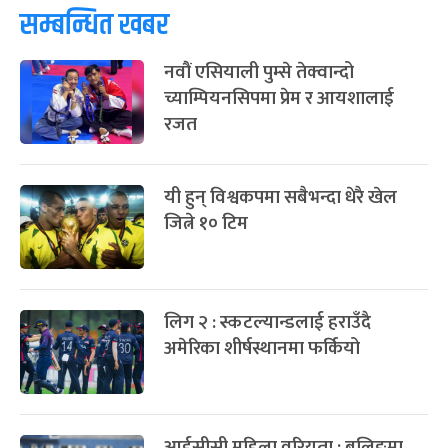
सम्बन्धित खबर
फागुपूर्णिमा
७ महिना बाँकी
८
-
चैत्र ८, २०८३
Mar 22, 2027
सोम
नवौं एसियाली पुम्से तेक्वान्दो
च्याम्पियनसिपमा प्रेम र आयशालाई
रजत
यी हुन् विश्वकपमा सबैभन्दा धेरै खेल
जित्ने १० टिम
लिग २ : स्कटल्यान्डलाई हराउँदै
अमेरिका शीर्षस्थानमा फर्कियो
आईसीसी महिला वरियता : बलिङमा