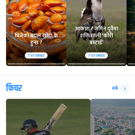
आकाश र जमिन दुवैमा
भिजेको बदाम खाँदा के
शक्तिशाली ‘कोरी
हुन्छ ?
बस्टार्ड’
7
STORIES
7
STORIES
फिचर
सबै