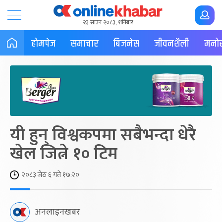
२३ साउन २०८३, शनिबार
होमपेज
समाचार
बिजनेस
जीवनशैली
मनोर
यी हुन् विश्वकपमा सबैभन्दा धेरै
खेल जित्ने १० टिम
२०८३ जेठ ६ गते १७:२०
अनलाइनखबर