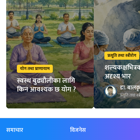
प्रसूति तथा स्त्रीरोग
शल्यकक्षभित्र
योग तथा प्राणायाम
अदृश्य भार
स्वस्थ बुढ्यौलीका लागि
डा. बालक
किन आवश्यक छ योग ?
प्रसूति तथा स्त
समाचार
विजनेस