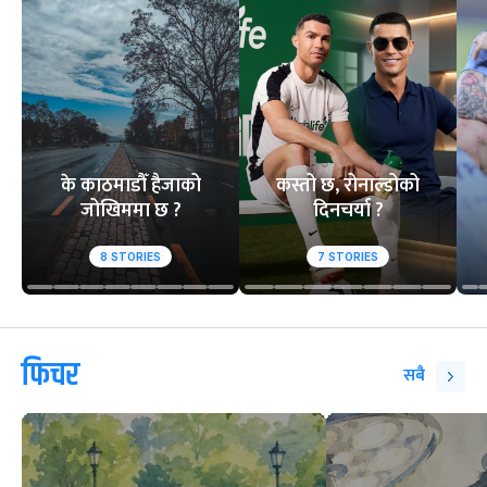
के काठमाडौँ हैजाको
कस्तो छ, रोनाल्डोको
जोखिममा छ ?
दिनचर्या ?
8
STORIES
7
STORIES
फिचर
सबै