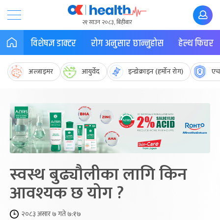
२१ साउन २०८३, बिहीबार
विशेषज्ञ डाक्टर
रोग अनुसार छान्नुहोस
हेल्थ फिचर
अल्जाइमर
आयुर्वेद
इन्डोक्राइन (हर्मोन रोग)
एच
स्वस्थ बुढ्यौलीका लागि किन
आवश्यक छ योग ?
२०८३ असार ७ गते ७:१७