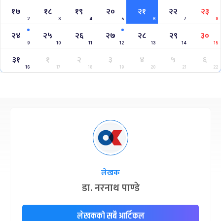
१७
१८
१९
२०
२१
२२
२३
2
3
4
5
6
7
8
२४
२५
२६
२७
२८
२९
३०
9
10
11
12
13
14
15
३१
१
२
३
४
५
६
16
17
18
19
20
21
22
लेखक
डा. नरनाथ पाण्डे
लेखकको सबै आर्टिकल