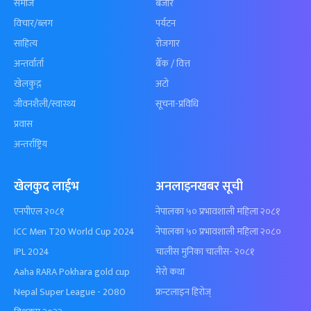
समाज
बजार
विचार/ब्लग
पर्यटन
साहित्य
रोजगार
अन्तर्वार्ता
बैँक / वित्त
खेलकुद़़
अटो
जीवनशैली/स्वास्थ्य
सूचना-प्रविधि
प्रवास
अन्तर्राष्ट्रिय
खेलकुद लाईभ
अनलाइनखबर सूची
एनपीएल २०८१
नेपालका ५० प्रभावशाली महिला २०८१
ICC Men T20 World Cup 2024
नेपालका ५० प्रभावशाली महिला २०८०
IPL 2024
चालीस मुनिका चालीस- २०८१
Aaha RARA Pokhara gold cup
मेरो कथा
Nepal Super League - 2080
फ्रन्टलाइन हिरोज्