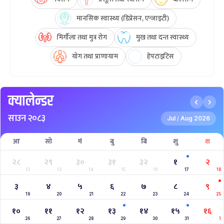
मानसिक स्वास्थ्य (डिप्रेसन, एन्जाइटी)
मिर्गौला तथा मुत्र रोग
मुख तथा दन्त स्वास्थ्य
योग तथा प्राणायाम
हेपटाइटिस
क्यालेन्डर
साउन २०८३
Jul
Aug 2026
/
आ
सो
मं
बु
बि
शु
श
२८
२९
३०
३१
३२
१
२
12
13
14
15
16
17
18
३
४
५
६
७
८
९
19
20
21
22
23
24
25
१०
११
१२
१३
१४
१५
१६
26
27
28
29
30
31
1