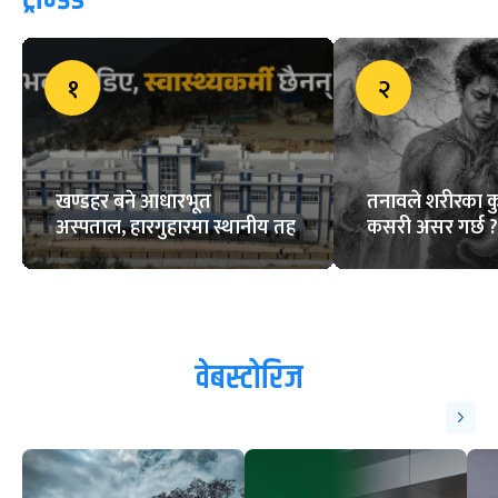
१
२
खण्डहर बने आधारभूत
तनावले शरीरका क
अस्पताल, हारगुहारमा स्थानीय तह
कसरी असर गर्छ ?
वेबस्टोरिज