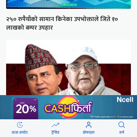
२५० रुपैयाँको सामान किनेका उपभोक्ताले जिते १०
लाखको बम्पर उपहार
गुन्डुमा अड्किए एमाले पुनर्गठनका प्रस्तावहरू
ताजा अपडेट
ट्रेन्डिङ
प्रोफाइल
सर्च