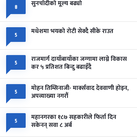
सुनचाँदीको मूल्य बढ्यो
८
मधेशमा भयको रोटी सेक्दै सीके राउत
५
राजमार्ग दायाँबायाँका जग्गामा लाग्ने विकास
५
कर ५ प्रतिशत बिन्दु बढाइँदै
मोहन तिम्सिनाजी- मार्क्सवाद देववाणी होइन,
५
अपव्याख्या नगरौं
महानगरका १८७ सहकारीले फिर्ता दिन
५
सकेनन् सवा ८ अर्ब