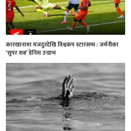
कारखानामा मजदुरदेखि विश्वकप स्टारसम्म : जर्मनीका
‘सुपर सब’ डेनिस उन्डाभ