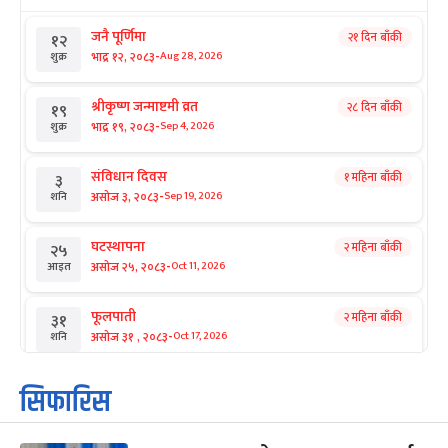
जनै पूर्णिमा
२१ दिन बाँकी
१२
-
भाद्र १२, २०८३
Aug 28, 2026
शुक्र
श्रीकृष्ण जन्माष्टमी व्रत
२८ दिन बाँकी
१९
-
भाद्र १९, २०८३
Sep 4, 2026
शुक्र
संविधान दिवस
१ महिना बाँकी
३
-
असोज ३, २०८३
Sep 19, 2026
शनि
घटस्थापना
२ महिना बाँकी
२५
-
असोज २५, २०८३
Oct 11, 2026
आइत
फूलपाती
२ महिना बाँकी
३१
-
असोज ३१ , २०८३
Oct 17, 2026
शनि
कार्तिक सङ्क्रान्ति
२ महिना बाँकी
१
सिफारिस
-
कार्तिक १, २०८३
Oct 18, 2026
आइत