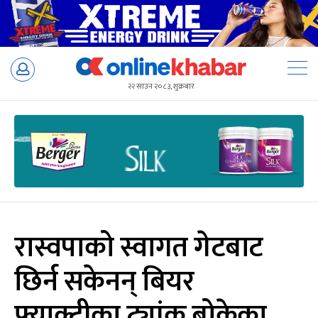
Skip
to
२२ साउन २०८३, शुक्रबार
content
रास्वपाको स्वागत गेटबाट
छिर्न सकेनन् बियर
फ्याक्ट्रीका ट्यांक बोकेका