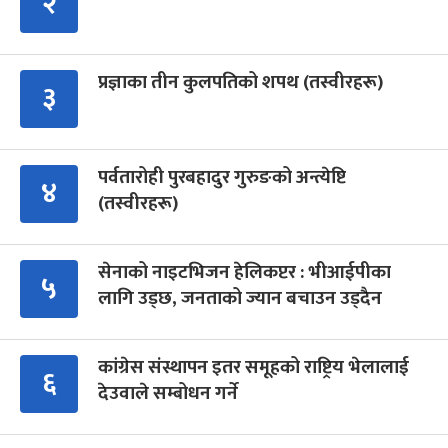
२
प्रज्ञाका तीन कुलपतिको शपथ (तस्वीरहरू)
३
पर्वतारोही पुरबहादुर गुरुङको अन्त्येष्टि
४
(तस्वीरहरू)
सेनाको नाइटभिजन हेलिकप्टर : भीआईपीका
५
लागि उड्छ, जनताको ज्यान बचाउन उड्दैन
कांग्रेस संस्थापन इतर समूहको राष्ट्रिय भेलालाई
६
देउवाले सम्बोधन गर्ने