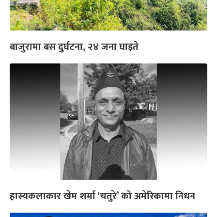
बाजुरामा बस दुर्घटना, २४ जना घाइते
हास्यकलाकार खेम शर्मा ‘चतुरे’ को अमेरिकामा निधन