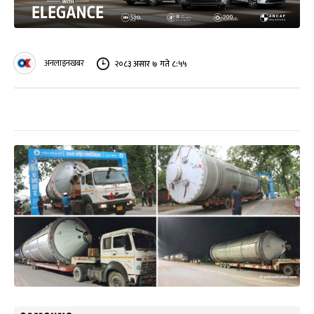
अनलाइनखबर
२०८३ असार ७ गते ८:५५