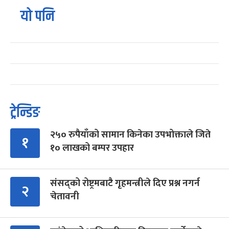
यो पनि
ट्रेन्डिङ
२५० रुपैयाँको सामान किनेका उपभोक्ताले जिते
१
१० लाखको बम्पर उपहार
संसद्को रोष्ट्रमबाटै गृहमन्त्रीले दिए प्रश्न नगर्न
२
चेतावनी