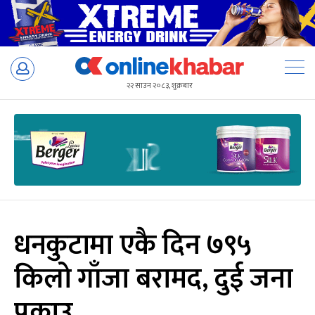
Skip
to
२२ साउन २०८३, शुक्रबार
content
धनकुटामा एकै दिन ७९५
किलो गाँजा बरामद, दुई जना
पक्राउ