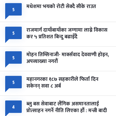
मधेशमा भयको रोटी सेक्दै सीके राउत
५
राजमार्ग दायाँबायाँका जग्गामा लाग्ने विकास
५
कर ५ प्रतिशत बिन्दु बढाइँदै
मोहन तिम्सिनाजी- मार्क्सवाद देववाणी होइन,
५
अपव्याख्या नगरौं
महानगरका १८७ सहकारीले फिर्ता दिन
५
सकेनन् सवा ८ अर्ब
ब्लु बस सेवाबाट लैंगिक असमानतालाई
४
प्रोत्साहन नगर्ने नीति लिएका हौं : मन्त्री बादी