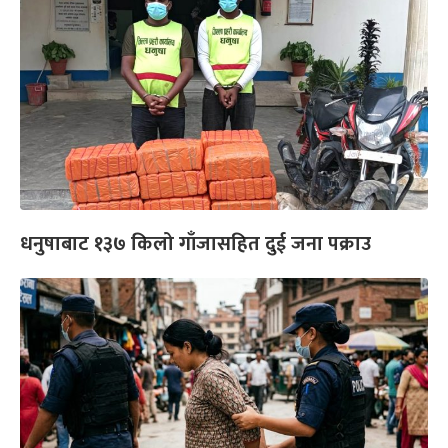
धनुषाबाट १३७ किलो गाँजासहित दुई जना पक्राउ