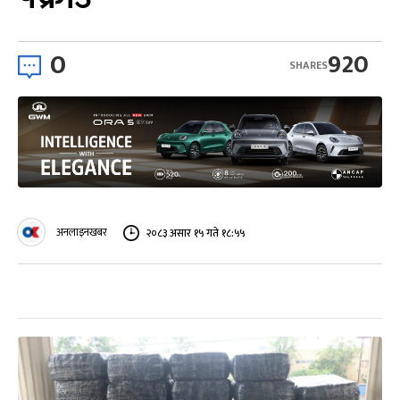
0
920
SHARES
अनलाइनखबर
२०८३ असार १५ गते १८:५५