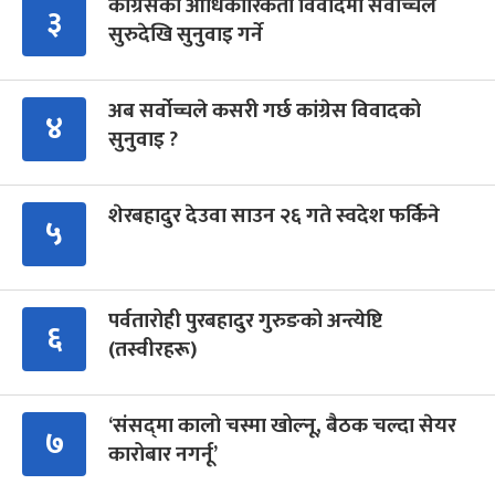
कांग्रेसको आधिकारिकता विवादमा सर्वोच्चले
३
सुरुदेखि सुनुवाइ गर्ने
अब सर्वोच्चले कसरी गर्छ कांग्रेस विवादको
४
सुनुवाइ ?
शेरबहादुर देउवा साउन २६ गते स्वदेश फर्किने
५
पर्वतारोही पुरबहादुर गुरुङको अन्त्येष्टि
६
(तस्वीरहरू)
‘संसद्‍मा कालो चस्मा खोल्नू, बैठक चल्दा सेयर
७
कारोबार नगर्नू’