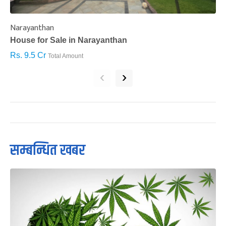
Narayanthan
I
House for Sale in Narayanthan
H
Rs. 9.5 Cr
R
Total Amount
‹
›
सम्बन्धित खबर