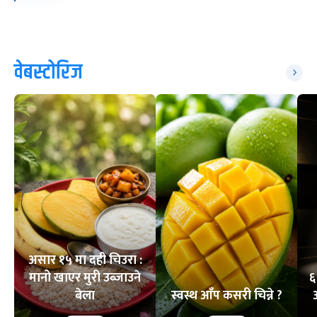
वेबस्टोरिज
असार १५ मा दही चिउरा :
मानो खाएर मुरी उब्जाउने
६
बेला
स्वस्थ आँप कसरी चिन्ने ?