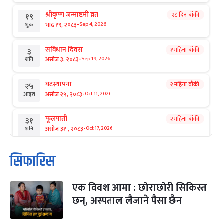
श्रीकृष्ण जन्माष्टमी व्रत
२८ दिन बाँकी
१९
-
भाद्र १९, २०८३
Sep 4, 2026
शुक्र
संविधान दिवस
१ महिना बाँकी
३
-
असोज ३, २०८३
Sep 19, 2026
शनि
घटस्थापना
२ महिना बाँकी
२५
-
असोज २५, २०८३
Oct 11, 2026
आइत
फूलपाती
२ महिना बाँकी
३१
-
असोज ३१ , २०८३
Oct 17, 2026
शनि
कार्तिक सङ्क्रान्ति
२ महिना बाँकी
१
सिफारिस
-
कार्तिक १, २०८३
Oct 18, 2026
आइत
एक विवश आमा : छोराछोरी सिकिस्त
महानवमी
२ महिना बाँकी
३
-
छन्, अस्पताल लैजाने पैसा छैन
कार्तिक ३, २०८३
Oct 20, 2026
मंगल