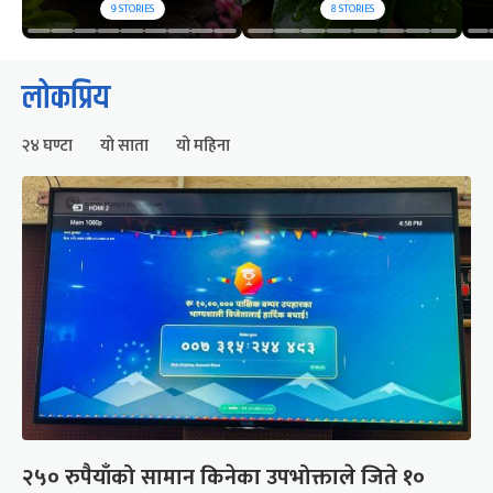
9
STORIES
8
STORIES
लोकप्रिय
२४ घण्टा
यो साता
यो महिना
२५० रुपैयाँको सामान किनेका उपभोक्ताले जिते १०