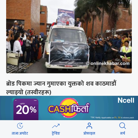
ब्रोड पिकमा ज्यान गुमाएका युक्तको शव काठमाडौं
ल्याइयो (तस्वीरहरू)
छुटाउनुभयो कि ?
संसद्लाई टेर्दैनन् प्रधानमन्त्री, लाचार
ताजा अपडेट
ट्रेन्डिङ
प्रोफाइल
सर्च
छन् सभामुख