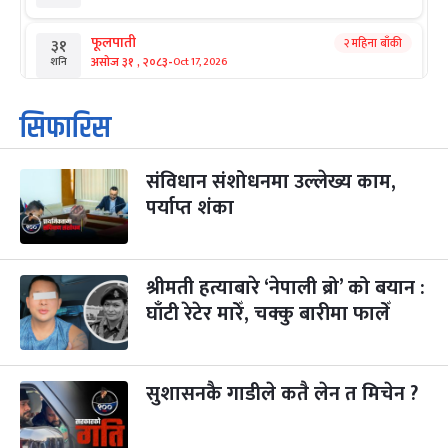
फूलपाती
२ महिना बाँकी
३१
-
असोज ३१ , २०८३
Oct 17, 2026
शनि
कार्तिक सङ्क्रान्ति
२ महिना बाँकी
१
सिफारिस
-
कार्तिक १, २०८३
Oct 18, 2026
आइत
संविधान संशोधनमा उल्लेख्य काम,
महानवमी
२ महिना बाँकी
३
-
पर्याप्त शंका
कार्तिक ३, २०८३
Oct 20, 2026
मंगल
विजयादशमी
२ महिना बाँकी
४
-
कार्तिक ४, २०८३
Oct 21, 2026
बुध
श्रीमती हत्याबारे ‘नेपाली ब्रो’ को बयान :
घाँटी रेटेर मारेँ, चक्कु बारीमा फालेँ
पापा‌ङ्कुशा एकादशी व्रत
२ महिना बाँकी
५
-
कार्तिक ५, २०८३
Oct 22, 2026
बिहि
सुशासनकै गाडीले कतै लेन त मिचेन ?
कुकुर तिहार
३ महिना बाँकी
२२
-
कार्तिक २२, २०८३
Nov 8, 2026
आइत