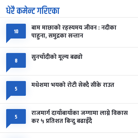
धेरै कमेन्ट गरिएका
पूर्णिमा व्रत
७ महिना बाँकी
७
-
चैत्र ७, २०८३
Mar 21, 2027
आइत
बाम माछाको रहस्यमय जीवन : नदीका
फागुपूर्णिमा
१०
७ महिना बाँकी
८
पाहुना, समुद्रका सन्तान
-
चैत्र ८, २०८३
Mar 22, 2027
सोम
सुनचाँदीको मूल्य बढ्यो
८
मधेशमा भयको रोटी सेक्दै सीके राउत
५
राजमार्ग दायाँबायाँका जग्गामा लाग्ने विकास
५
कर ५ प्रतिशत बिन्दु बढाइँदै