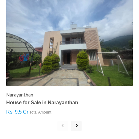
Narayanthan
I
House for Sale in Narayanthan
H
Rs. 9.5 Cr
R
Total Amount
‹
›