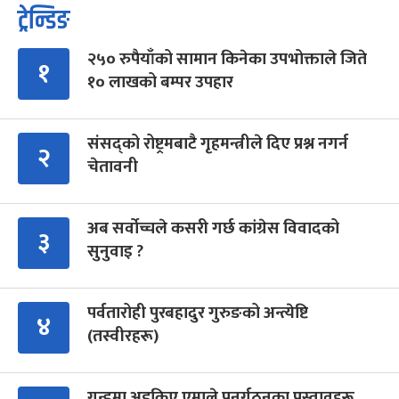
ट्रेन्डिङ
२५० रुपैयाँको सामान किनेका उपभोक्ताले जिते
१
१० लाखको बम्पर उपहार
संसद्को रोष्ट्रमबाटै गृहमन्त्रीले दिए प्रश्न नगर्न
२
चेतावनी
अब सर्वोच्चले कसरी गर्छ कांग्रेस विवादको
३
सुनुवाइ ?
पर्वतारोही पुरबहादुर गुरुङको अन्त्येष्टि
४
(तस्वीरहरू)
गुन्डुमा अड्किए एमाले पुनर्गठनका प्रस्तावहरू