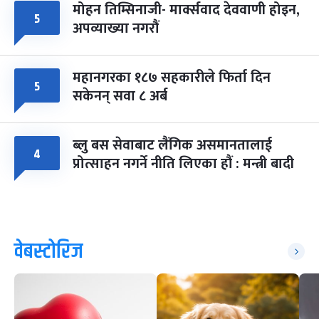
मोहन तिम्सिनाजी- मार्क्सवाद देववाणी होइन,
५
अपव्याख्या नगरौं
महानगरका १८७ सहकारीले फिर्ता दिन
५
सकेनन् सवा ८ अर्ब
ब्लु बस सेवाबाट लैंगिक असमानतालाई
४
प्रोत्साहन नगर्ने नीति लिएका हौं : मन्त्री बादी
वेबस्टोरिज