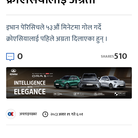
इभान पेरिसिचले ५३औं मिनेटमा गोल गर्दे
क्रोएसियालाई पहिले अग्रता दिलाएका हुन् ।
0
510
SHARES
अनलाइनखबर
२०८३ असार १९ गते ६:०१