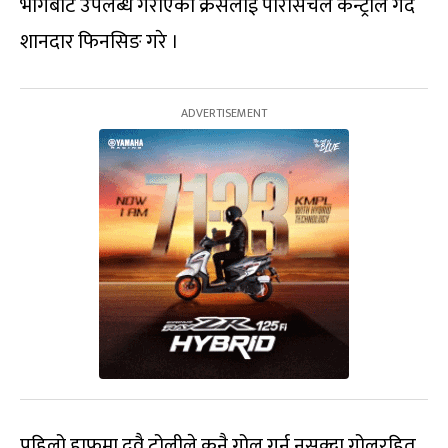
भागबाट उपलब्ध गराएको क्रसलाई पेरिसिचले कन्ट्रोल गर्दै
शानदार फिनसिङ गरे ।
पहिलो हाफमा दुवै टोलीले कुनै गोल गर्न नसक्दा गोलरहित