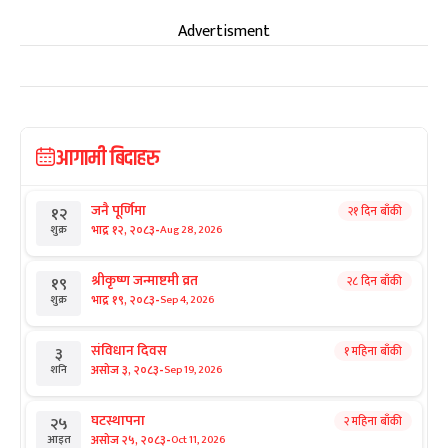
Advertisment
आगामी बिदाहरु
जनै पूर्णिमा
२१ दिन बाँकी
१२
-
भाद्र १२, २०८३
Aug 28, 2026
शुक्र
श्रीकृष्ण जन्माष्टमी व्रत
२८ दिन बाँकी
१९
-
भाद्र १९, २०८३
Sep 4, 2026
शुक्र
संविधान दिवस
१ महिना बाँकी
३
-
असोज ३, २०८३
Sep 19, 2026
शनि
घटस्थापना
२ महिना बाँकी
२५
-
असोज २५, २०८३
Oct 11, 2026
आइत