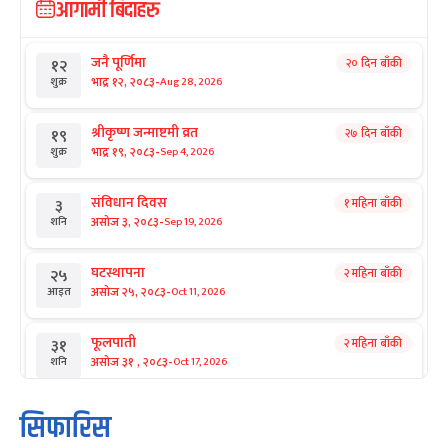
आगामी बिदाहरु
जनै पूर्णिमा
२० दिन बाँकी
१२
-
भाद्र १२, २०८३
Aug 28, 2026
शुक्र
श्रीकृष्ण जन्माष्टमी व्रत
२७ दिन बाँकी
१९
-
भाद्र १९, २०८३
Sep 4, 2026
शुक्र
संविधान दिवस
१ महिना बाँकी
३
-
असोज ३, २०८३
Sep 19, 2026
शनि
घटस्थापना
२ महिना बाँकी
२५
-
असोज २५, २०८३
Oct 11, 2026
आइत
फूलपाती
२ महिना बाँकी
३१
-
असोज ३१ , २०८३
Oct 17, 2026
शनि
कार्तिक सङ्क्रान्ति
२ महिना बाँकी
१
सिफारिस
-
कार्तिक १, २०८३
Oct 18, 2026
आइत