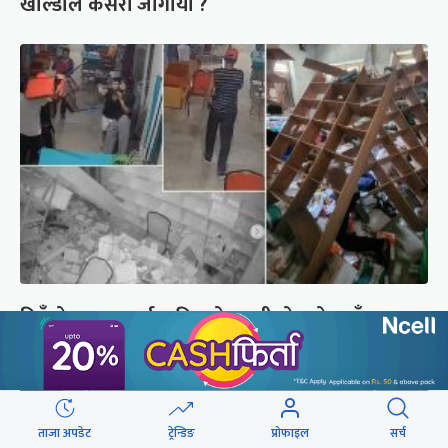
खाल्डोले कसरी जोगायो ?
दिउँसो डाक्टर, नर्स कुटिएको कालीकोटको पलाँता
अस्पतालमा राति फेरि आक्रमण
ताजा अपडेट
ट्रेन्डिङ
प्रोफाइल
सर्च