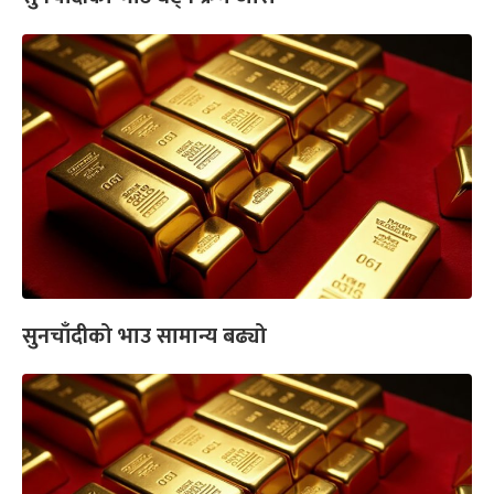
सुनचाँदीको भाउ सामान्य बढ्यो