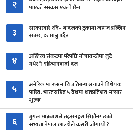
२
पाएको सरकार एक्लो छैन
सरकारबारे रवि– बादलको टुक्रामा जहाज हल्लिन
३
सक्छ, डर मान्नु पर्दैन
अस्तित्व संकटमा परेपछि मोर्चाबन्दीमा जुटे
४
मधेशी-पहिचानवादी दल
अमेरिकामा रूसमाथि प्रतिबन्ध लगाउने विधेयक
५
पारित, भारतसहित ५ देशमा शतप्रतिशत भन्सार
शुल्क
मुगल आक्रमणले तहसनहस सिम्रौनगढको
६
सभ्यता नेपाल खाल्डोले कसरी जोगायो ?