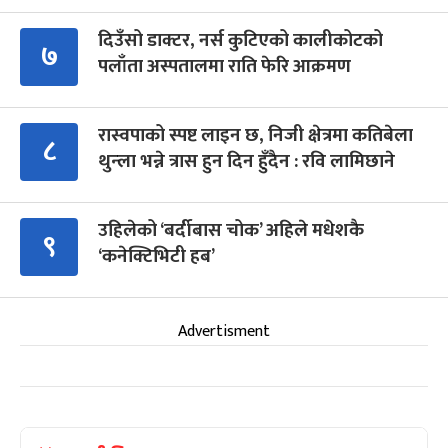
दिउँसो डाक्टर, नर्स कुटिएको कालीकोटको
७
पलाँता अस्पतालमा राति फेरि आक्रमण
रास्वपाको स्पष्ट लाइन छ, निजी क्षेत्रमा कतिबेला
८
थुन्ला भन्ने त्रास हुन दिन हुँदैन : रवि लामिछाने
उहिलेको ‘बर्दीबास चोक’ अहिले मधेशकै
९
‘कनेक्टिभिटी हब’
Advertisment