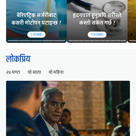
बेरिएट्रिक सर्जरीबाट
हृदयघात हुनुअघि शरीरले
कसरी मोटोपन घटाइन्छ ?
कस्तो संकेत गर्छ ?
5
STORIES
11
STORIES
लोकप्रिय
२४ घण्टा
यो साता
यो महिना