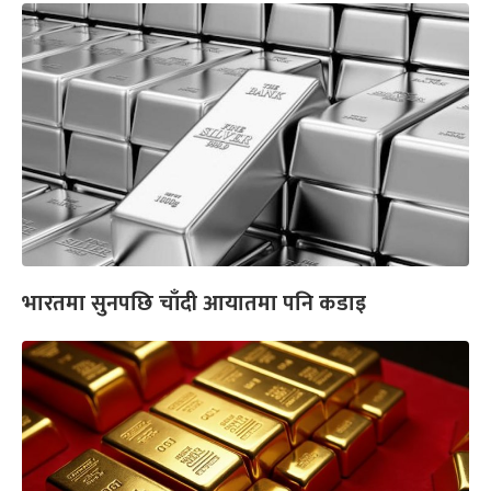
भारतमा सुनपछि चाँदी आयातमा पनि कडाइ