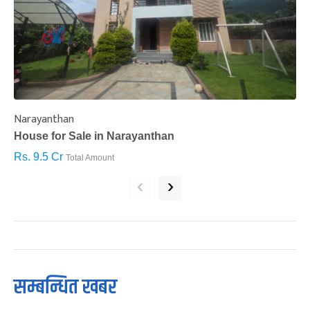
Narayanthan
I
House for Sale in Narayanthan
H
Rs. 9.5 Cr
R
Total Amount
‹
›
सम्बन्धित खबर