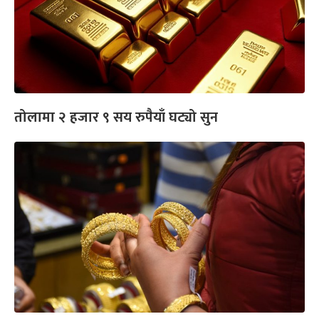
तोलामा २ हजार ९ सय रुपैयाँ घट्यो सुन