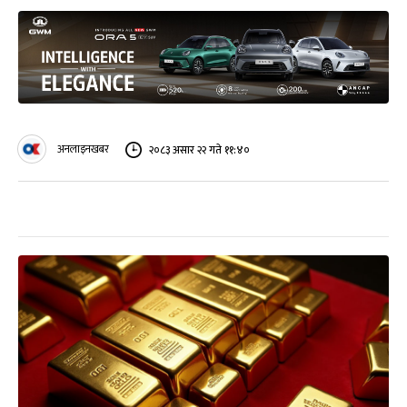
अनलाइनखबर
२०८३ असार २२ गते ११:४०