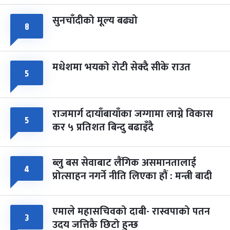
सुनचाँदीको मूल्य बढ्यो
८
मधेशमा भयको रोटी सेक्दै सीके राउत
५
राजमार्ग दायाँबायाँका जग्गामा लाग्ने विकास
५
कर ५ प्रतिशत बिन्दु बढाइँदै
ब्लु बस सेवाबाट लैंगिक असमानतालाई
४
प्रोत्साहन नगर्ने नीति लिएका हौं : मन्त्री बादी
एमाले महासचिवको दाबी- रास्वपाको पतन
३
उदय जत्तिकै छिटो हुन्छ