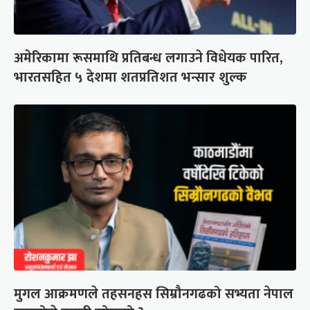
अमेरिकामा रूसमाथि प्रतिबन्ध लगाउने विधेयक पारित,
भारतसहित ५ देशमा शतप्रतिशत भन्सार शुल्क
मुगल आक्रमणले तहसनहस सिम्रौनगढको सभ्यता नेपाल