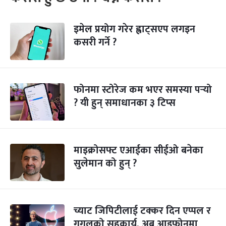
इमेल प्रयोग गरेर ह्वाट्सएप लगइन
कसरी गर्ने ?
फोनमा स्टोरेज कम भएर समस्या पर्‍यो
? यी हुन् समाधानका ३ टिप्स
माइक्रोसफ्ट एआईका सीईओ बनेका
सुलेमान को हुन् ?
च्याट जिपिटीलाई टक्कर दिन एप्पल र
गुगलको सहकार्य, अब आइफोनमा