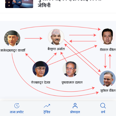
जेमिनी
टेलिकमको बिलिङ ठेक्का, जसले
ताजा अपडेट
ट्रेन्डिङ
प्रोफाइल
सर्च