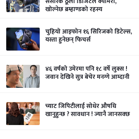
संसारकै ठूलो डिजिटल क्यामरा,
खोल्नेछ ब्रम्हाण्डको रहस्य
चुहियो आइफोन १६ सिरिजको डिटेल्स,
यस्ता हुनेछन् फिचर्स
४६ वर्षको उमेरमा पनि १८ वर्षे लुक्स !
जवान देखिने सुत्र बेचेर मनग्गे आम्दानी
च्याट जिपिटीलाई सोधेर औषधि
खानुहुन्छ ? सावधान ! ज्यानै जानसक्छ