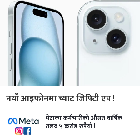
नयाँ आइफोनमा च्याट जिपिटी एप !
मेटाका कर्मचारीको औसत वार्षिक
तलब ५ करोड रुपैयाँ !