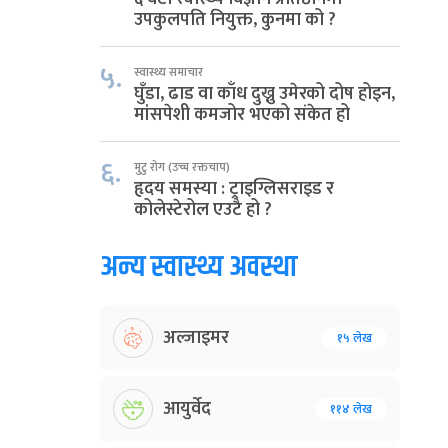
उपकुलपति नियुक्त, कुनमा को ?
५.
स्वास्थ्य समाचार
घुँडा, ढाड वा काँध दुख्नु उमेरको दोष होइन,
मांसपेशी कमजोर भएको संकेत हो
६.
मुटु रोग (उच्च रक्तचाप)
हृदय समस्या : ट्राइग्लिसराइड र
कोलेस्टेरोल एउटै हो ?
अन्य स्वास्थ्य अवस्था
अल्जाइमर
१५ लेख
आयुर्वेद
११४ लेख