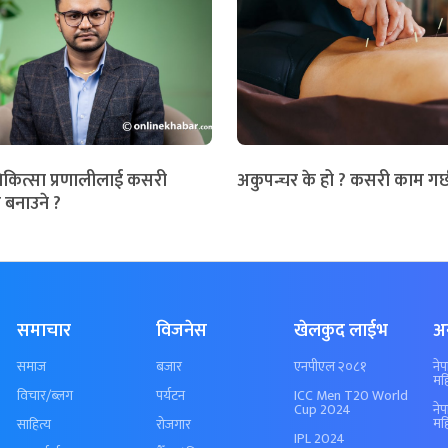
िकित्सा प्रणालीलाई कसरी
अकुपन्चर के हो ? कसरी काम गर्
 बनाउने ?
समाचार
विजनेस
खेलकुद लाईभ
अ
समाज
बजार
एनपीएल २०८१
ने
मह
विचार/ब्लग
पर्यटन
ICC Men T20 World
Cup 2024
ने
मह
साहित्य
रोजगार
IPL 2024