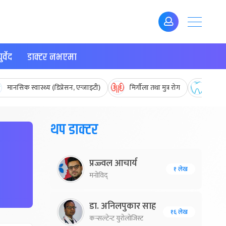
र्वेद
डाक्टर नभएमा
मानसिक स्वास्थ्य (डिप्रेसन, एन्जाइटी)
मिर्गौला तथा मुत्र रोग
मुख तथ
थप डाक्टर
प्रज्ज्वल आचार्य
१ लेख
मनोविद्
डा. अनिलपुकार साह
१६ लेख
कन्सल्टेन्ट युरोलोजिस्ट