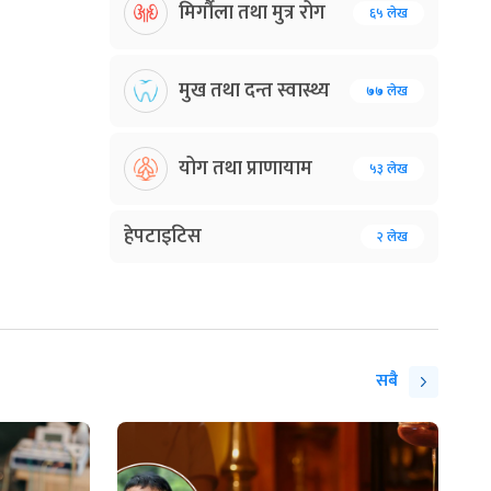
मिर्गौला तथा मुत्र रोग
६५ लेख
मुख तथा दन्त स्वास्थ्य
७७ लेख
योग तथा प्राणायाम
५३ लेख
हेपटाइटिस
२ लेख
सबै