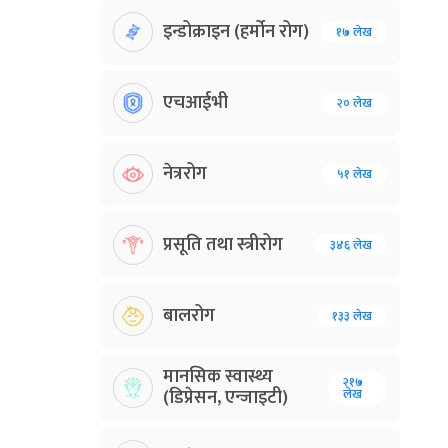
इन्डोक्राइन (हर्मोन रोग)
१७ लेख
एचआईभी
२० लेख
नेत्ररोग
५१ लेख
प्रसूति तथा स्त्रीरोग
३४६ लेख
बालरोग
१३३ लेख
मानसिक स्वास्थ्य
२१७
(डिप्रेसन, एन्जाइटी)
लेख