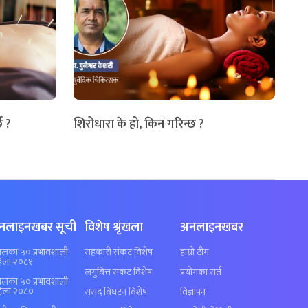
छ ?
शिरोधारा के हो, किन गरिन्छ ?
नलाइनखबर सूची
विशेष श्रृंखला
अनलाइनखबर
पालका ५० प्रभावशाली
सहकारी संकट विशेष
हाम्रो टीम
िला २०८१
लगुबित्त संकट विशेष
प्रयोगका सर्त
पालका ५० प्रभावशाली
िला २०८०
संसद विघटन विशेष
विज्ञापन