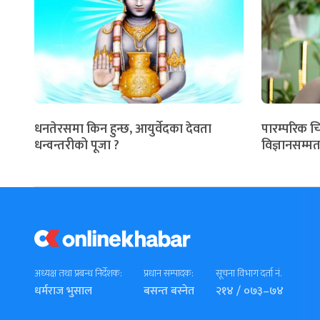
धनतेरसमा किन हुन्छ, आयुर्वेदका देवता
पारम्परिक च
धन्वन्तरीको पूजा ?
विज्ञानसम्मत
अध्यक्ष तथा प्रबन्ध निर्देशक:
प्रधान सम्पादक:
सूचना विभाग दर्ता नं.
धर्मराज भुसाल
बसन्त बस्नेत
२१४ / ०७३–७४