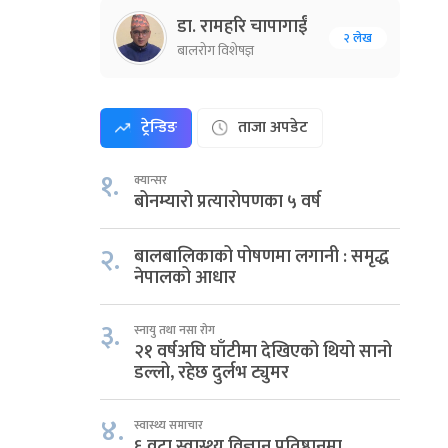
डा. रामहरि चापागाईं
२ लेख
बालरोग विशेषज्ञ
ट्रेन्डिङ
ताजा अपडेट
१.
क्यान्सर
बोनम्यारो प्रत्यारोपणका ५ वर्ष
२.
बालबालिकाको पोषणमा लगानी : समृद्ध
नेपालको आधार
३.
स्नायु तथा नसा रोग
२१ वर्षअघि घाँटीमा देखिएको थियो सानो
डल्लो, रहेछ दुर्लभ ट्युमर
४.
स्वास्थ्य समाचार
६ वटा स्वास्थ्य विज्ञान प्रतिष्ठानमा