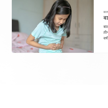
बाल
ब
बा
ती
वर्