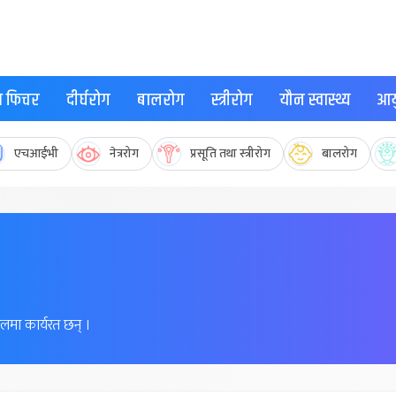
्थ फिचर
दीर्घरोग
बालरोग
स्त्रीरोग
यौन स्वास्थ्य
आयु
एचआईभी
नेत्ररोग
प्रसूति तथा स्त्रीरोग
बालरोग
लमा कार्यरत छन् ।