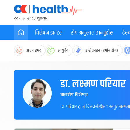
२२ साउन २०८३, शुक्रबार
विशेषज्ञ डाक्टर
रोग अनुसार छान्नुहोस
हेल
अल्जाइमर
आयुर्वेद
इन्डोक्राइन (हर्मोन रोग)
डा. लक्ष्मण परियार
बालरोग विशेषज्ञ
डा. परियार हाल चितवनस्थित भरतपुर अस्पता