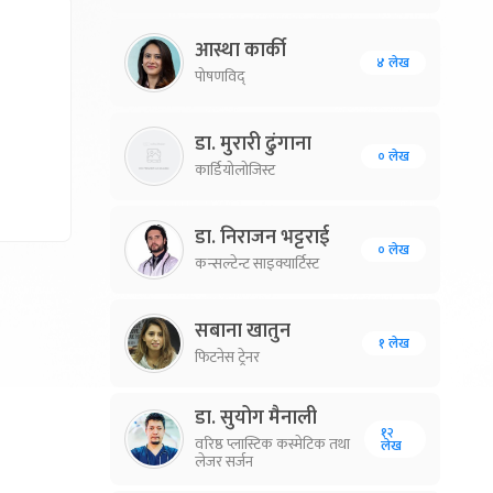
आस्था कार्की
४ लेख
पोषणविद्
डा. मुरारी ढुंगाना
० लेख
कार्डियोलोजिस्ट
डा. निराजन भट्टराई
० लेख
कन्सल्टेन्ट साइक्यार्टिस्ट
सबाना खातुन
१ लेख
फिटनेस ट्रेनर
डा. सुयोग मैनाली
१२
वरिष्ठ प्लास्टिक कस्मेटिक तथा
लेख
लेजर सर्जन