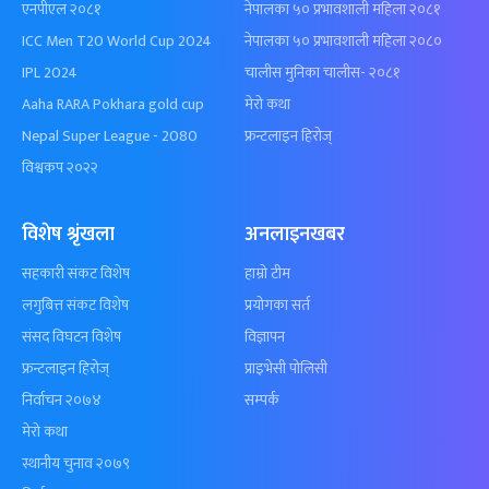
एनपीएल २०८१
नेपालका ५० प्रभावशाली महिला २०८१
ICC Men T20 World Cup 2024
नेपालका ५० प्रभावशाली महिला २०८०
IPL 2024
चालीस मुनिका चालीस- २०८१
Aaha RARA Pokhara gold cup
मेरो कथा
Nepal Super League - 2080
फ्रन्टलाइन हिरोज्
विश्वकप २०२२
विशेष श्रृंखला
अनलाइनखबर
सहकारी संकट विशेष
हाम्रो टीम
लगुबित्त संकट विशेष
प्रयोगका सर्त
संसद विघटन विशेष
विज्ञापन
फ्रन्टलाइन हिरोज्
प्राइभेसी पोलिसी
निर्वाचन २०७४
सम्पर्क
मेरो कथा
स्थानीय चुनाव २०७९