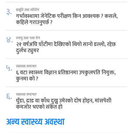
३.
प्रसूति तथा स्त्रीरोग
गर्भावस्थामा जेनेटिक परीक्षण किन आवश्यक ? कसले,
कहिले गराउनुपर्छ ?
४.
स्नायु तथा नसा रोग
२१ वर्षअघि घाँटीमा देखिएको थियो सानो डल्लो, रहेछ
दुर्लभ ट्युमर
५.
स्वास्थ्य समाचार
६ वटा स्वास्थ्य विज्ञान प्रतिष्ठानमा उपकुलपति नियुक्त,
कुनमा को ?
६.
स्वास्थ्य समाचार
घुँडा, ढाड वा काँध दुख्नु उमेरको दोष होइन, मांसपेशी
कमजोर भएको संकेत हो
अन्य स्वास्थ्य अवस्था