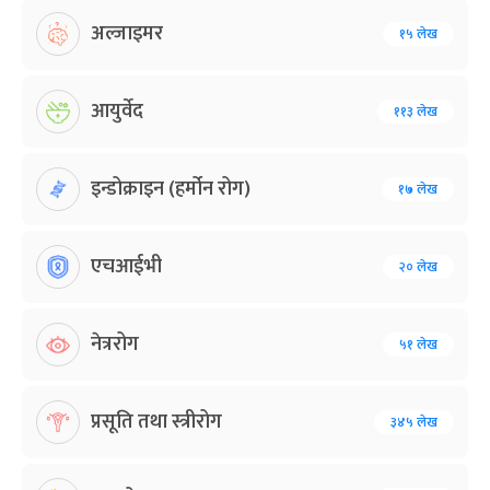
अल्जाइमर
१५ लेख
आयुर्वेद
११३ लेख
इन्डोक्राइन (हर्मोन रोग)
१७ लेख
एचआईभी
२० लेख
नेत्ररोग
५१ लेख
प्रसूति तथा स्त्रीरोग
३४५ लेख