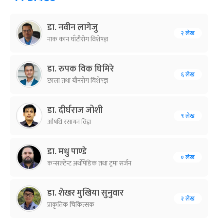
डा. नवीन लागेजु
२ लेख
नाक कान घाँटीरोग विशेषज्ञ
डा. रुपक विक घिमिरे
६ लेख
छाला तथा यौनरोग विशेषज्ञ
डा. दीर्घराज जोशी
९ लेख
औषधि रसायन विज्ञ
डा. मधु पाण्डे
० लेख
कन्सल्टेन्ट अर्थोपेडिक तथा ट्रमा सर्जन
डा. शेखर मुखिया सुनुवार
२ लेख
प्राकृतिक चिकित्सक