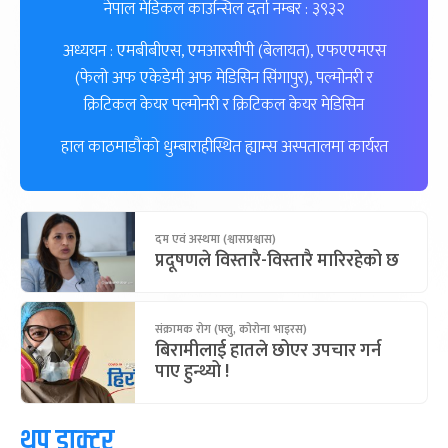
नेपाल मेडिकल काउन्सिल दर्ता नम्बर : ३९३२
अध्ययन : एमबीबीएस, एमआरसीपी (बेलायत), एफएएमएस
(फेलो अफ एकेडेमी अफ मेडिसिन सिंगापुर), पल्मोनरी र
क्रिटिकल केयर पल्मोनरी र क्रिटिकल केयर मेडिसिन
हाल काठमाडौंको धुम्बाराहीस्थित ह्याम्स अस्पतालमा कार्यरत
दम एवं अस्थमा (श्वासप्रश्वास)
प्रदूषणले विस्तारै-विस्तारै मारिरहेको छ
संक्रामक रोग (फ्लु, कोरोना भाइरस)
बिरामीलाई हातले छोएर उपचार गर्न
पाए हुन्थ्यो !
थप डाक्टर