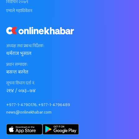
निर्वाचन २०७९
एमाले महाधिवेशन
अध्यक्ष तथा प्रबन्ध निर्देशक:
धर्मराज भुसाल
प्रधान सम्पादक:
बसन्त बस्नेत
सूचना विभाग दर्ता नं.
२१४ / ०७३–७४
+977-1-4790176, +977-1-4796489
news@onlinekhabar.com