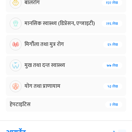
बालरोग
१३२ लेख
मानसिक स्वास्थ्य (डिप्रेसन, एन्जाइटी)
२१६ लेख
मिर्गौला तथा मुत्र रोग
६५ लेख
मुख तथा दन्त स्वास्थ्य
७७ लेख
योग तथा प्राणायाम
५३ लेख
हेपटाइटिस
२ लेख