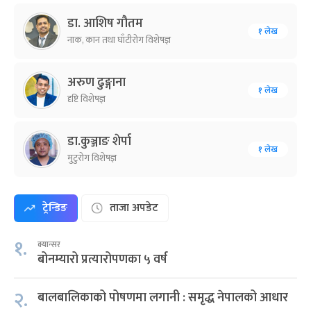
डा. आशिष गौतम
१ लेख
नाक, कान तथा घाँटीरोग विशेषज्ञ
अरुण ढुङ्गाना
१ लेख
दृष्टि विशेषज्ञ
डा.कुञ्जाङ शेर्पा
१ लेख
मुटुरोग विशेषज्ञ
ट्रेन्डिङ
ताजा अपडेट
१.
क्यान्सर
बोनम्यारो प्रत्यारोपणका ५ वर्ष
२.
बालबालिकाको पोषणमा लगानी : समृद्ध नेपालको आधार