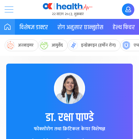
२२ साउन २०८३, शुक्रबार
विशेषज्ञ डाक्टर
रोग अनुसार छान्नुहोस
हेल्थ फिचर
अल्जाइमर
आयुर्वेद
इन्डोक्राइन (हर्मोन रोग)
एच
डा. रक्षा पाण्डे
फोक्सोरोग तथा क्रिटिकल केयर विशेषज्ञ