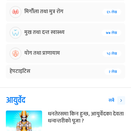
मिर्गौला तथा मुत्र रोग
६५ लेख
मुख तथा दन्त स्वास्थ्य
७७ लेख
योग तथा प्राणायाम
५३ लेख
हेपटाइटिस
२ लेख
आयुर्वेद
सबै
धनतेरसमा किन हुन्छ, आयुर्वेदका देवता
धन्वन्तरीको पूजा ?