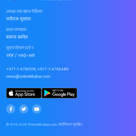
अध्यक्ष तथा प्रबन्ध निर्देशक:
धर्मराज भुसाल
प्रधान सम्पादक:
बसन्त बस्नेत
सूचना विभाग दर्ता नं.
२१४ / ०७३–७४
+977-1-4790176, +977-1-4796489
news@onlinekhabar.com
© २००६-२०२४ Onlinekhabar.com सर्वाधिकार सुरक्षित