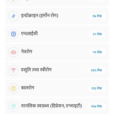
इन्डोक्राइन (हर्मोन रोग)
१७ लेख
एचआईभी
२० लेख
नेत्ररोग
५१ लेख
प्रसूति तथा स्त्रीरोग
३४६ लेख
बालरोग
१३३ लेख
मानसिक स्वास्थ्य (डिप्रेसन, एन्जाइटी)
२१७ लेख