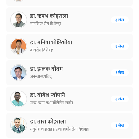
डा. ऋषभ कोइराला
३ लेख
मानसिक रोग विशेषज्ञ
डा. मनिषा भोछिभोया
१ लेख
बाथरोग विशेषज्ञ
डा. झलक गौतम
९ लेख
जनस्वास्थ्यविद्
डा. योगेश न्यौपाने
२ लेख
नाक, कान तथा घाँटीरोग सर्जन
डा. तारा कोइराला
१ लेख
मधुमेह, थाइराइड तथा हार्मोनरोग विशेषज्ञ