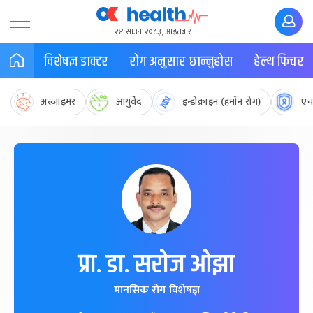
२४ साउन २०८३, आइतबार
विशेषज्ञ डाक्टर
रोग अनुसार छान्नुहोस
हेल्थ फिचर
अल्जाइमर
आयुर्वेद
इन्डोक्राइन (हर्मोन रोग)
एच
प्रा. डा. सरोज ओझा
मानसिक रोग विशेषज्ञ