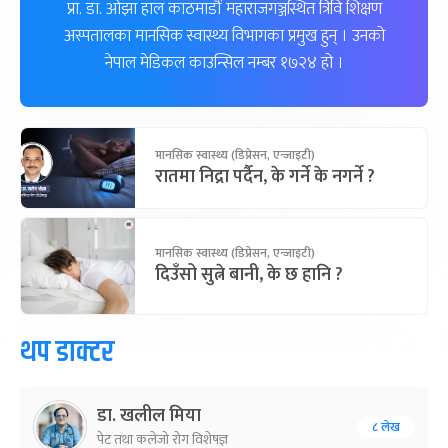
प्रा. डा. ओझा हाल काठमाडौं महाराजगञ्जस्थित त्रिवि शिक्षण
अस्पतालका मानसिक स्वास्थ्य विभागका प्रमुख हुन् । उनको
नेपाल मेडिकल काउन्सिल नम्बर १७२४ हो ।
मानसिक स्वास्थ्य (डिप्रेसन, एन्जाइटी)
रातमा निद्रा पर्दैन, के गर्ने के नगर्ने ?
मानसिक स्वास्थ्य (डिप्रेसन, एन्जाइटी)
दिउँसो सुत्ने बानी, के छ हानि ?
थप डाक्टर
डा. खलील मिया
८ लेख
पेट तथा कलेजो रोग विशेषज्ञ