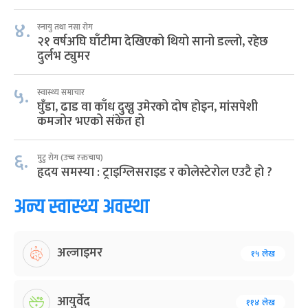
४.
स्नायु तथा नसा रोग
२१ वर्षअघि घाँटीमा देखिएको थियो सानो डल्लो, रहेछ
दुर्लभ ट्युमर
५.
स्वास्थ्य समाचार
घुँडा, ढाड वा काँध दुख्नु उमेरको दोष होइन, मांसपेशी
कमजोर भएको संकेत हो
६.
मुटु रोग (उच्च रक्तचाप)
हृदय समस्या : ट्राइग्लिसराइड र कोलेस्टेरोल एउटै हो ?
अन्य स्वास्थ्य अवस्था
अल्जाइमर
१५ लेख
आयुर्वेद
११४ लेख