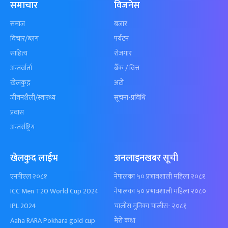
समाचार
विजनेस
समाज
बजार
विचार/ब्लग
पर्यटन
साहित्य
रोजगार
अन्तर्वार्ता
बैँक / वित्त
खेलकुद़़
अटो
जीवनशैली/स्वास्थ्य
सूचना-प्रविधि
प्रवास
अन्तर्राष्ट्रिय
खेलकुद लाईभ
अनलाइनखबर सूची
एनपीएल २०८१
नेपालका ५० प्रभावशाली महिला २०८१
ICC Men T20 World Cup 2024
नेपालका ५० प्रभावशाली महिला २०८०
IPL 2024
चालीस मुनिका चालीस- २०८१
Aaha RARA Pokhara gold cup
मेरो कथा