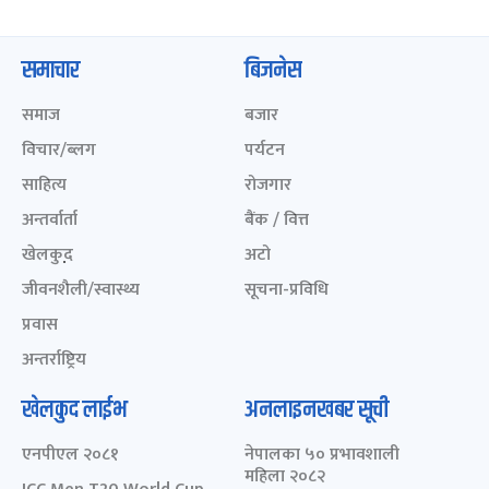
समाचार
बिजनेस
समाज
बजार
विचार/ब्लग
पर्यटन
साहित्य
रोजगार
अन्तर्वार्ता
बैंक / वित्त
खेलकुद़़
अटो
जीवनशैली/स्वास्थ्य
सूचना-प्रविधि
प्रवास
अन्तर्राष्ट्रिय
खेलकुद लाईभ
अनलाइनखबर सूची
एनपीएल २०८१
नेपालका ५० प्रभावशाली
महिला २०८२