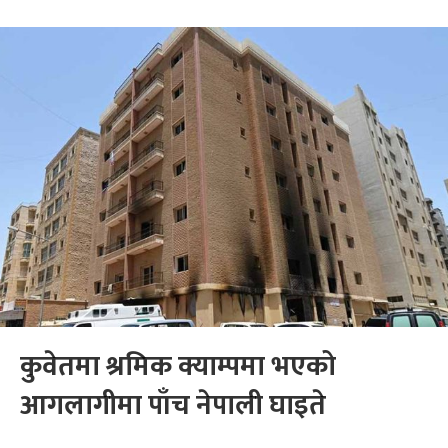
कुवेतमा श्रमिक क्याम्पमा भएको
आगलागीमा पाँच नेपाली घाइते