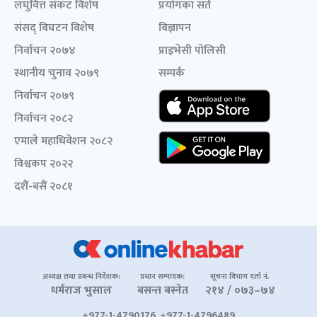
लघुवित्त संकट विशेष
प्रयोगका सर्त
संसद् विघटन विशेष
विज्ञापन
निर्वाचन २०७४
प्राइभेसी पोलिसी
स्थानीय चुनाव २०७९
सम्पर्क
निर्वाचन २०७९
निर्वाचन २०८२
एमाले महाधिवेशन २०८२
विश्वकप २०२२
दशैं-बसैं २०८१
अध्यक्ष तथा प्रबन्ध निर्देशक:
प्रधान सम्पादक:
सूचना विभाग दर्ता नं.
धर्मराज भुसाल
बसन्त बस्नेत
२१४ / ०७३–७४
+977-1-4790176, +977-1-4796489