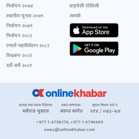
निर्वाचन २०७४
प्राइभेसी पोलिसी
स्थानीय चुनाव २०७९
सम्पर्क
निर्वाचन २०७९
निर्वाचन २०८२
एमाले महाधिवेशन २०८२
विश्वकप २०२२
दशैं-बसैं २०८१
अध्यक्ष तथा प्रबन्ध निर्देशक:
प्रधान सम्पादक:
सूचना विभाग दर्ता नं.
धर्मराज भुसाल
बसन्त बस्नेत
२१४ / ०७३–७४
+977-1-4790176, +977-1-4796489
news@onlinekhabar.com