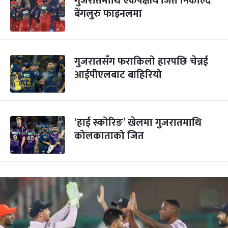
गुजरातमाथि एकपक्षीय जित निकाल्दै
बेंगलुरु फाइनलमा
गुजरातसँग फराकिलो हारपछि चेन्नई
आईपीएलबाट बाहिरियो
‘हाई स्कोरिङ’ खेलमा गुजरातमाथि
कोलकाताको जित