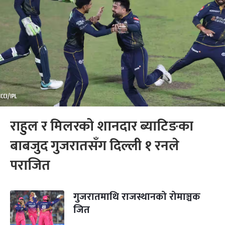
राहुल र मिलरको शानदार ब्याटिङका
बाबजुद गुजरातसँग दिल्ली १ रनले
पराजित
गुजरातमाथि राजस्थानको रोमाञ्चक
जित