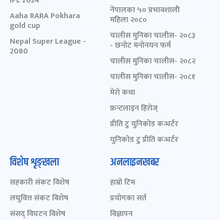
IPL 2024
नेपालका ५० प्रभावशाली
Aaha RARA Pokhara
महिला २०८०
gold cup
चालीस मुनिका चालीस- २०८३
Nepal Super League -
- छनोट मनोनयन फर्म
2080
चालीस मुनिका चालीस- २०८२
चालीस मुनिका चालीस- २०८१
मेरो कथा
फ्रन्टलाइन हिरोज्
प्रीति टु युनिकोड कन्भर्टर
युनिकोड टु प्रीति कन्भर्टर
विशेष शृङ्खला
अनलाइनखबर
सहकारी संकट विशेष
हाम्रो टिम
लघुवित्त संकट विशेष
प्रयोगका सर्त
संसद् विघटन विशेष
विज्ञापन