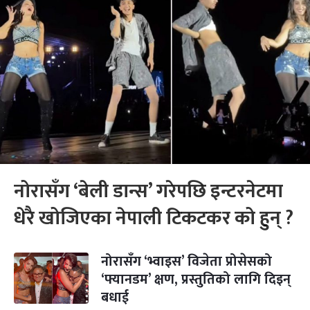
नोरासँग ‘बेली डान्स’ गरेपछि इन्टरनेटमा
धेरै खोजिएका नेपाली टिकटकर को हुन् ?
नोरासँग ‘भ्वाइस’ विजेता प्रोसेसको
‘फ्यानडम’ क्षण, प्रस्तुतिको लागि दिइन्
बधाई