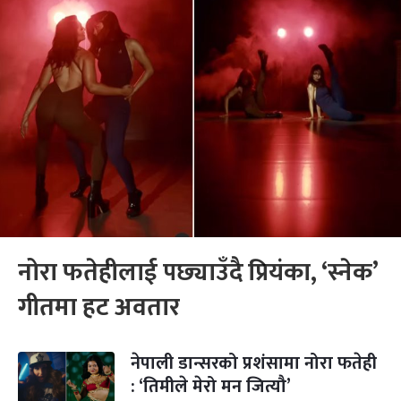
नोरा फतेहीलाई पछ्याउँदै प्रियंका, ‘स्नेक’
गीतमा हट अवतार
नेपाली डान्सरको प्रशंसामा नोरा फतेही
: ‘तिमीले मेरो मन जित्यौ’