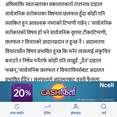
अभिव्यक्ति स्वतन्त्रताका वकालतकर्ता तारानाथ दाहाल
सार्वजनिक सरोकारका विषयमा छलफल हुँदा कोही पनि
सशंकित हुन आवश्यक नभएको टिप्पणी गर्छन् । ‘सार्वजनिक
सरोकारको विषय हो भने सार्वजनिक वृत्तमा टीकाटिप्पणी,
छलफल र विचारको आदानप्रदान त हुन्छ नै । अदालतमा
विचाराधीन विषय प्रभावित हुन्छ कि भनेर त्यसलाई संकुचित
बनाउने र निषेध गर्नेतर्फ कोही पनि लाग्नुहँुदैन’ दाहाल
भन्छन्, ‘सार्वजनिक छलफल र विचारविमर्शबाट अदालत
प्रभावित हुँदैन । छलफलले अदालतबाट यस्तो फैसला
हुनुपर्छ भनेर निर्देशित गर्न पनि मिल्दैन ।’
न्यायाधीश फुयालले उठाएको मध्ये एउटा विषय सर्वोच्च
ताजा अपडेट
ट्रेन्डिङ
प्रोफाइल
सर्च
अदालतकै संयुक्त इजलासमा विचाराधीन छ । चार