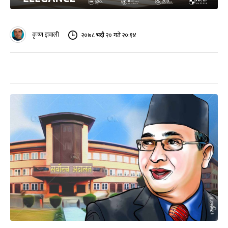
कृष्ण ज्ञवाली
२०७८ भदौ २० गते २०:१४