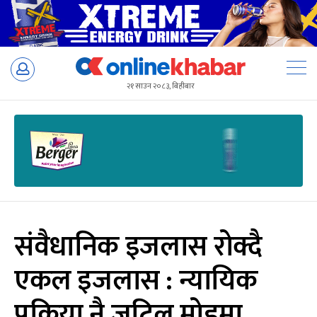
Skip
to
२१ साउन २०८३, बिहीबार
content
संवैधानिक इजलास रोक्दै
एकल इजलास : न्यायिक
प्रक्रिया नै जटिल मोडमा