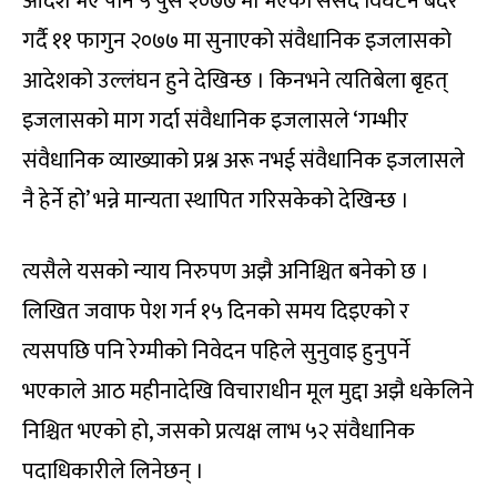
आदेश भए पनि ५ पुस २०७७ मा भएको संसद विघटन बदर
गर्दै ११ फागुन २०७७ मा सुनाएको संवैधानिक इजलासको
आदेशको उल्लंघन हुने देखिन्छ । किनभने त्यतिबेला बृहत्
इजलासको माग गर्दा संवैधानिक इजलासले ‘गम्भीर
संवैधानिक व्याख्याको प्रश्न अरू नभई संवैधानिक इजलासले
नै हेर्ने हो’ भन्ने मान्यता स्थापित गरिसकेको देखिन्छ ।
त्यसैले यसको न्याय निरुपण अझै अनिश्चित बनेको छ ।
लिखित जवाफ पेश गर्न १५ दिनको समय दिइएको र
त्यसपछि पनि रेग्मीको निवेदन पहिले सुनुवाइ हुनुपर्ने
भएकाले आठ महीनादेखि विचाराधीन मूल मुद्दा अझै धकेलिने
निश्चित भएको हो, जसको प्रत्यक्ष लाभ ५२ संवैधानिक
पदाधिकारीले लिनेछन् ।