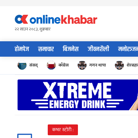
Skip
to
content
२२ साउन २०८३, शुक्रबार
होमपेज
समाचार
बिजनेस
जीवनशैली
मनोरञ्ज
संसद्
काँग्रेस
गगन थापा
शेरबहाद
कभर स्टोरी :