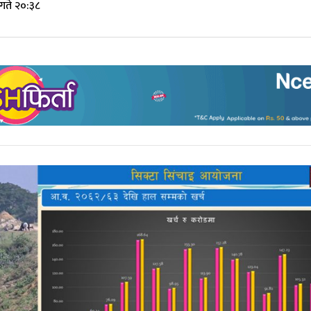
गते २०:३८