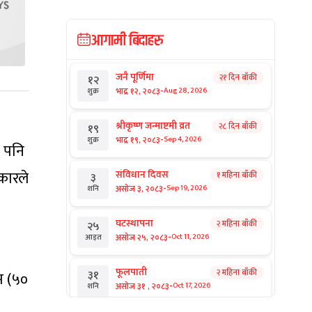
आगामी बिदाहरु
जनै पूर्णिमा
२१ दिन बाँकी
१२
-
भाद्र १२, २०८३
Aug 28, 2026
शुक्र
श्रीकृष्ण जन्माष्टमी व्रत
२८ दिन बाँकी
१९
-
भाद्र १९, २०८३
Sep 4, 2026
शुक्र
ए पनि
कारले
संविधान दिवस
१ महिना बाँकी
३
-
असोज ३, २०८३
Sep 19, 2026
शनि
घटस्थापना
२ महिना बाँकी
२५
-
असोज २५, २०८३
Oct 11, 2026
आइत
फूलपाती
२ महिना बाँकी
३१
स (५०
-
असोज ३१ , २०८३
Oct 17, 2026
शनि