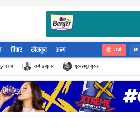
न
विचार
खेलकुद
अन्य
पात्रो
ुर देउवा
खगेन्द्र सुनार
पुरबहादुर गुरुङ