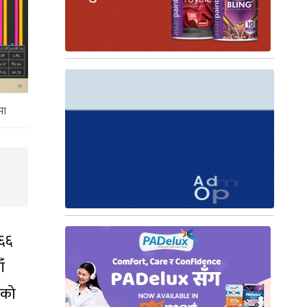
मा
७६६
ँ
ेको