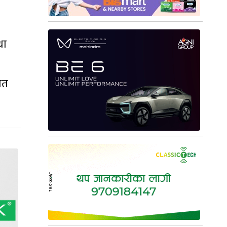
धा
ित