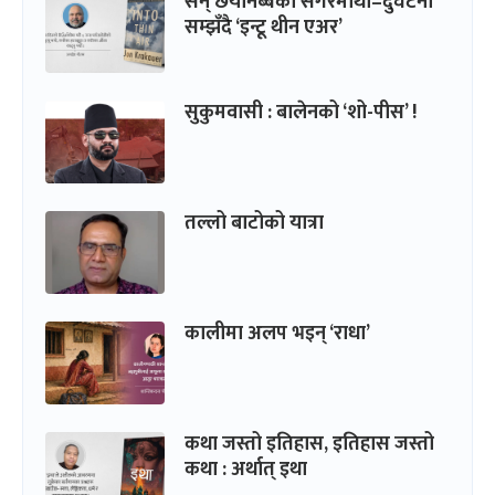
सन् छयानब्बेको सगरमाथा–दुर्घटना
सम्झँदै ‘इन्टू थीन एअर’
सुकुमवासी : बालेनको ‘शो-पीस’ !
तल्लो बाटोको यात्रा
कालीमा अलप भइन् ‘राधा’
कथा जस्तो इतिहास, इतिहास जस्तो
कथा : अर्थात् इथा