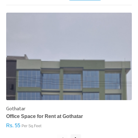
Gothatar
S
Office Space for Rent at Gothatar
H
Rs. 55
R
Per Sq.Feet