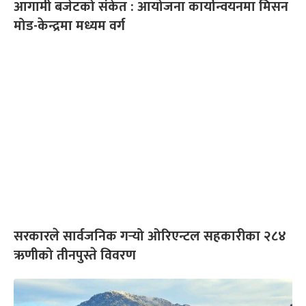
आगामी बजेटको संकेत : आयोजना कार्यान्वयनमा मिसन
मोड-केन्द्रमा मध्यम वर्ग
सरकारले सार्वजनिक गर्‍यो ओरिएन्टल सहकारीका २८४
ऋणीको तीनपुस्ते विवरण