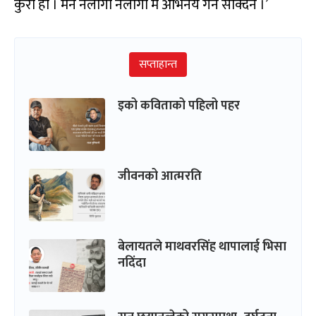
कुरा हो । मन नलागी नलागी म अभिनय गर्न सक्दिनँ ।’
सप्ताहान्त
इको कविताको पहिलो पहर
जीवनको आत्मरति
बेलायतले माथवरसिंह थापालाई भिसा
नदिंदा