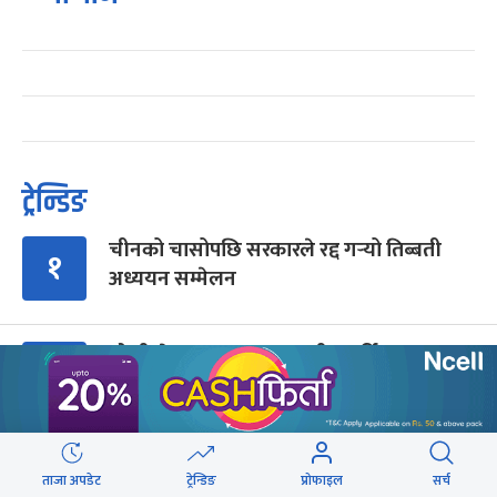
ट्रेन्डिङ
चीनको चासोपछि सरकारले रद्द गर्‍यो तिब्बती
१
अध्ययन सम्मेलन
ओली भेट्न गुण्डुमा मुख्यमन्त्री कार्की
२
‘भेलामा गएकै कारण जनप्रतिनिधिलाई कारबाही
३
ताजा अपडेट
ट्रेन्डिङ
प्रोफाइल
सर्च
हुँदैन’