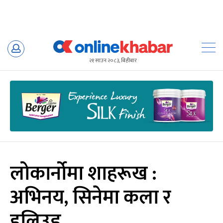
Skip
to
२१ साउन २०८३, बिहीबार
content
लोकार्नोमा शाहरूख :
अभिनय, सिनेमा कला र
हलिउड