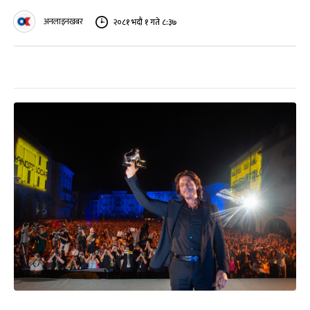
अनलाइनखबर
२०८१ भदौ १ गते ८:३७