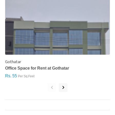
Gothatar
S
Office Space for Rent at Gothatar
H
Rs. 55
R
Per Sq.Feet
‹
›