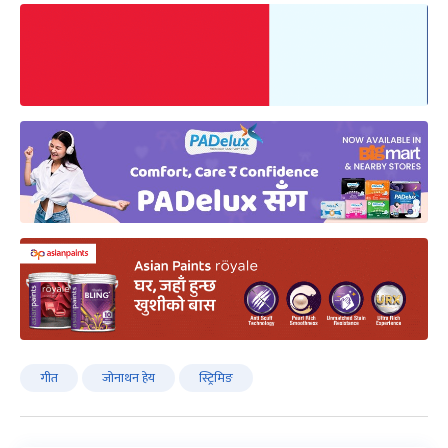
गीत
जोनाथन हेय
स्ट्रिमिङ