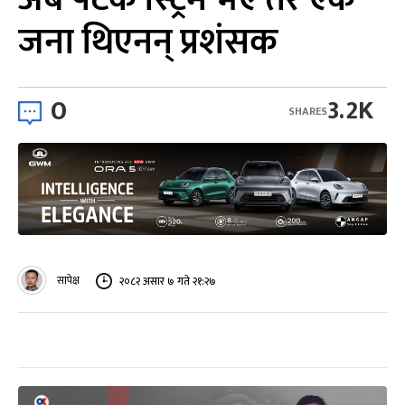
जना थिएनन् प्रशंसक
0
3.2K
SHARES
सापेक्ष
२०८२ असार ७ गते २१:२७