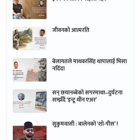
जीवनको आत्मरति
बेलायतले माथवरसिंह थापालाई भिसा
नदिंदा
सन् छयानब्बेको सगरमाथा–दुर्घटना
सम्झँदै ‘इन्टू थीन एअर’
सुकुमवासी : बालेनको ‘शो-पीस’ !