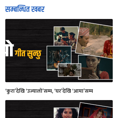
सम्बन्धित खबर
‘कुरा’देखि ‘उज्यालो’सम्म, ‘घर’देखि ‘आमा’सम्म