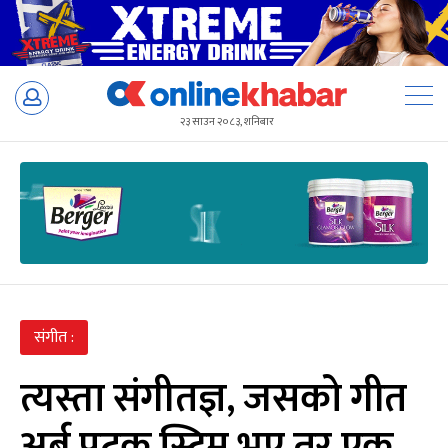
Skip
to
२३ साउन २०८३, शनिबार
content
संगीत :
त्यस्ता संगीतज्ञ, जसको गीत
अर्ब पटक स्ट्रिम भए तर एक