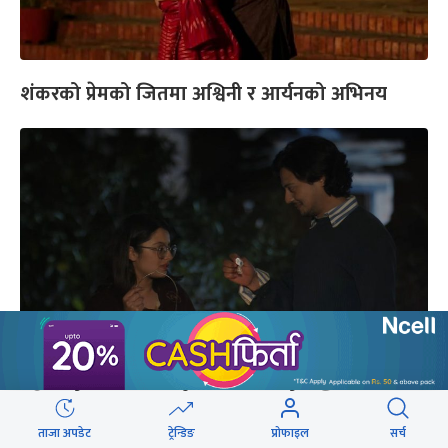
शंकरको प्रेमको जितमा अश्विनी र आर्यनको अभिनय
प्रविणको ‘नयन’मा सन्दीप र उपासना रोमान्टिक
ताजा अपडेट
ट्रेन्डिङ
प्रोफाइल
सर्च